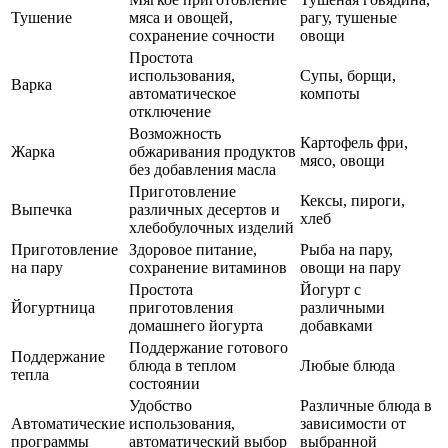
Тушение
мяса и овощей,
рагу, тушеные
сохранение сочности
овощи
Простота
использования,
Супы, борщи,
Варка
автоматическое
компоты
отключение
Возможность
Картофель фри,
Жарка
обжаривания продуктов
мясо, овощи
без добавления масла
Приготовление
Кексы, пироги,
Выпечка
различных десертов и
хлеб
хлебобулочных изделий
Приготовление
Здоровое питание,
Рыба на пару,
на пару
сохранение витаминов
овощи на пару
Простота
Йогурт с
Йогуртница
приготовления
различными
домашнего йогурта
добавками
Поддержание готового
Поддержание
блюда в теплом
Любые блюда
тепла
состоянии
Удобство
Различные блюда в
Автоматические
использования,
зависимости от
программы
автоматический выбор
выбранной