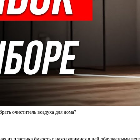
ать очиститель воздуха для дома?
ная из пластика ёмкость с находящимися в ней обдуваемыми ве