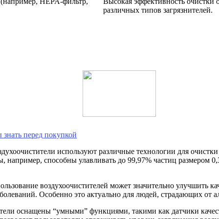
 (например, HEPA-фильтр,
Высокая эффективность очистки 
различных типов загрязнителей.
 знать перед покупкой
здухоочистители используют различные технологии для очистки
, например, способны улавливать до 99,97% частиц размером 0
пользование воздухоочистителей может значительно улучшить кач
аболеваний. Особенно это актуально для людей, страдающих от а
тели оснащены “умными” функциями, такими как датчики качест