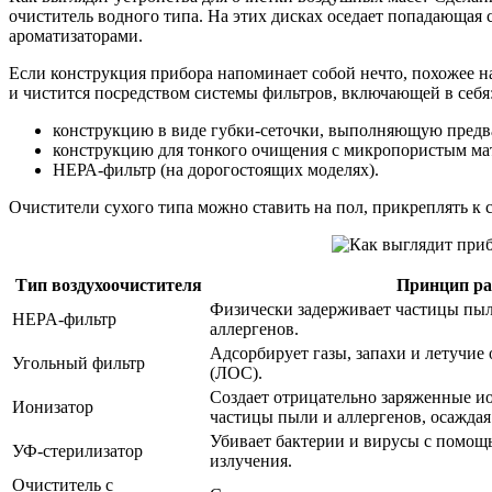
очиститель водного типа. На этих дисках оседает попадающая 
ароматизаторами.
Если конструкция прибора напоминает собой нечто, похожее на
и чистится посредством системы фильтров, включающей в себя
конструкцию в виде губки-сеточки, выполняющую предв
конструкцию для тонкого очищения с микропористым ма
НЕРА-фильтр (на дорогостоящих моделях).
Очистители сухого типа можно ставить на пол, прикреплять к 
Тип воздухоочистителя
Принцип р
Физически задерживает частицы пыл
HEPA-фильтр
аллергенов.
Адсорбирует газы, запахи и летучие
Угольный фильтр
(ЛОС).
Создает отрицательно заряженные и
Ионизатор
частицы пыли и аллергенов, осаждая
Убивает бактерии и вирусы с помощ
УФ-стерилизатор
излучения.
Очиститель с