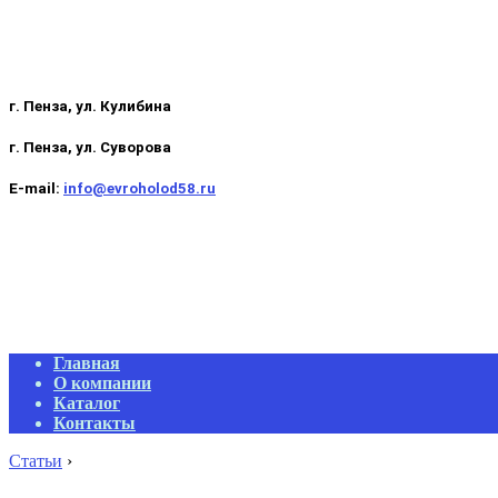
г. Пенза, ул. Кулибина
г. Пенза, ул. Суворова
E-mail:
info@evroholod58.ru
Primary
Главная
Navigation
О компании
Menu
Каталог
Контакты
Статьи
›