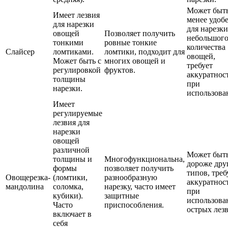
Может быт
Имеет лезвия
менее удоб
для нарезки
для нарезки
овощей
Позволяет получить
небольшог
тонкими
ровные тонкие
количества
Слайсер
ломтиками.
ломтики, подходит для
овощей,
Может быть с
многих овощей и
требует
регулировкой
фруктов.
аккуратнос
толщины
при
нарезки.
использова
Имеет
регулируемые
лезвия для
нарезки
овощей
различной
Может быт
толщины и
Многофункциональна,
дороже дру
формы
позволяет получить
типов, треб
Овощерезка-
(ломтики,
разнообразную
аккуратнос
мандолина
соломка,
нарезку, часто имеет
при
кубики).
защитные
использова
Часто
приспособления.
острых лез
включает в
себя