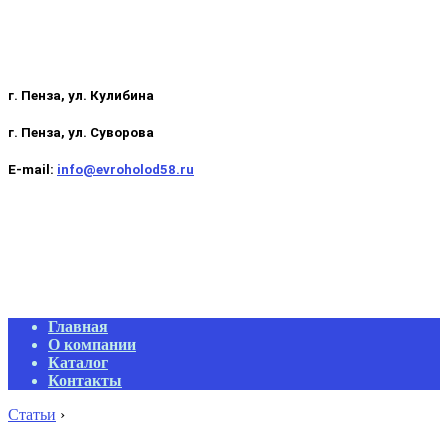
г. Пенза, ул. Кулибина
г. Пенза, ул. Суворова
E-mail:
info@evroholod58.ru
Primary
Главная
Navigation
О компании
Menu
Каталог
Контакты
Статьи
›