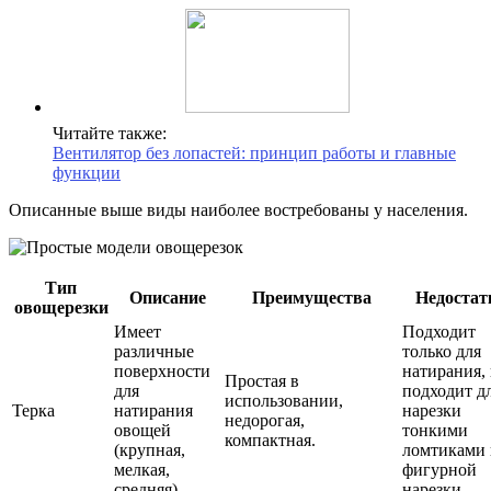
Читайте также:
Вентилятор без лопастей: принцип работы и главные
функции
Описанные выше виды наиболее востребованы у населения.
Тип
Описание
Преимущества
Недостат
овощерезки
Имеет
Подходит
различные
только для
поверхности
натирания,
Простая в
для
подходит д
использовании,
Терка
натирания
нарезки
недорогая,
овощей
тонкими
компактная.
(крупная,
ломтиками
мелкая,
фигурной
средняя).
нарезки.