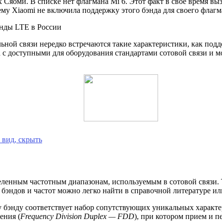
 Сяоми. В списке нет флагмана Mi 6. Этот факт в свое время вы
у Xiaomi не включила поддержку этого бэнда для своего флагма
энды LTE в России
ьной связи нередко встречаются такие характеристики, как подд
 с доступными для оборудования стандартами сотовой связи и м
 вид, скрыть
ленным частотным диапазонам, используемым в сотовой связи. Т
бэндов и частот можно легко найти в справочной литературе и
бэнду соответствует набор сопутствующих уникальных характер
ения (
Frequency Division Duplex — FDD
), при котором прием и п