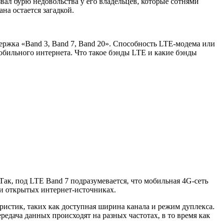
звал бурю недовольства у его владельцев, которые сотнями
на остается загадкой.
ержка «Band 3, Band 7, Band 20». Способность LTE-модема или
обильного интернета. Что такое бэнды LTE и какие бэнды
ак, под LTE Band 7 подразумевается, что мобильная 4G-сеть
ли открытых интернет-источниках.
истик, таких как доступная ширина канала и режим дуплекса.
ередача данных происходят на разных частотах, в то время как