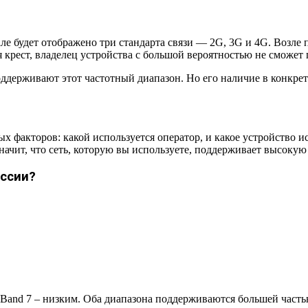
ле будет отображено три стандарта связи — 2G, 3G и 4G. Возле 
я крест, владелец устройства с большой вероятностью не сможет
держивают этот частотный диапазон. Но его наличие в конкрет
х факторов: какой используется оператор, и какое устройство и
ачит, что сеть, которую вы используете, поддерживает высокую
оссии?
а Band 7 – низким. Оба диапазона поддерживаются большей част