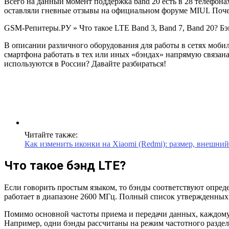
Всего на данный момент поддержка band 20 есть в 28 телефонах
оставляли гневные отзывы на официальном форуме MIUI. Почем
GSM-Репитеры.РУ » Что такое LTE Band 3, Band 7, Band 20? Б
В описании различного оборудования для работы в сетях мобил
смартфона работать в тех или иных «бэндах» напрямую связана
используются в России? Давайте разбираться!
Читайте также:
Как изменить иконки на Xiaomi (Redmi): размер, внешний
Что такое бэнд LTE?
Если говорить простым языком, то бэнды соответствуют опреде
работает в диапазоне 2600 МГц. Полный список утвержденных 
Помимо основной частоты приема и передачи данных, каждому 
Например, одни бэнды рассчитаны на режим частотного раздел