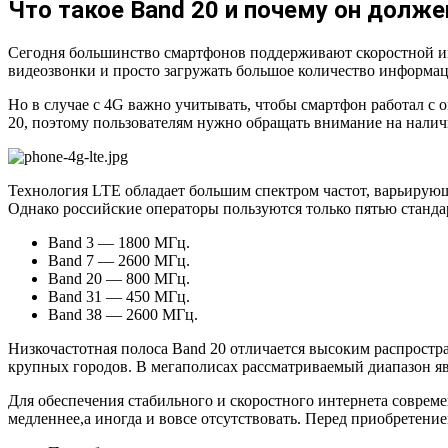
Что такое Band 20 и почему он долж
Сегодня большинство смартфонов поддерживают скоростной инт
видеозвонки и просто загружать большое количество информа
Но в случае с 4G важно учитывать, чтобы смартфон работал с
20, поэтому пользователям нужно обращать внимание на налич
Технология LTE обладает большим спектром частот, варьирующ
Однако российские операторы пользуются только пятью станда
Band 3
—
1800 МГц.
Band 7
—
2600 МГц.
Band 20
—
800 МГц.
Band 31
—
450 МГц.
Band 38
—
2600 МГц.
Низкочастотная полоса Band 20 отличается высоким распростр
крупных городов. В мегаполисах рассматриваемый диапазон яв
Для обеспечения стабильного и скоростного интернета соврем
медленнее,а иногда и вовсе отсутствовать. Перед приобретени