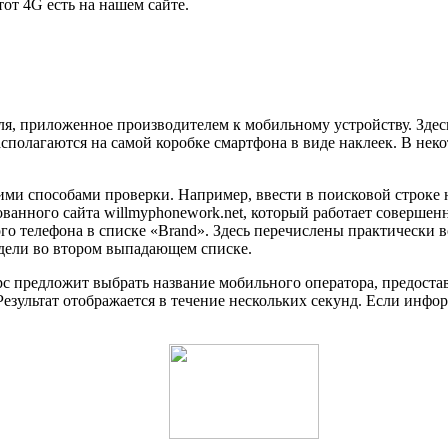
от 4G есть на нашем сайте.
ля, приложенное производителем к мобильному устройству. Зде
асполагаются на самой коробке смартфона в виде наклеек. В не
гими способами проверки. Например, ввести в поисковой строке
нного сайта willmyphonework.net, который работает совершенно
о телефона в списке «Brand». Здесь перечислены практически 
одели во втором выпадающем списке.
рс предложит выбрать название мобильного оператора, предост
езультат отображается в течение нескольких секунд. Если инфор