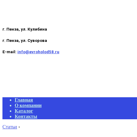
г. Пенза, ул. Кулибина
г. Пенза, ул. Суворова
E-mail:
info@evroholod58.ru
Primary
Главная
Navigation
О компании
Menu
Каталог
Контакты
Статьи
›