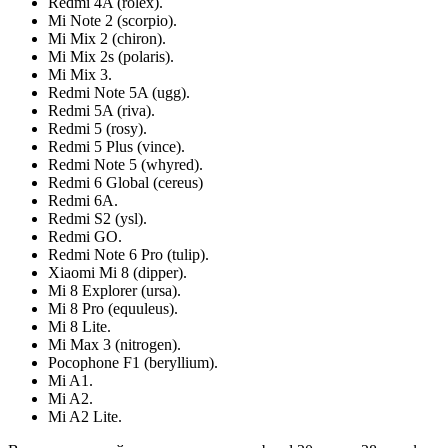
Redmi 4A (rolex).
Mi Note 2 (scorpio).
Mi Mix 2 (chiron).
Mi Mix 2s (polaris).
Mi Mix 3.
Redmi Note 5A (ugg).
Redmi 5A (riva).
Redmi 5 (rosy).
Redmi 5 Plus (vince).
Redmi Note 5 (whyred).
Redmi 6 Global (cereus)
Redmi 6A.
Redmi S2 (ysl).
Redmi GO.
Redmi Note 6 Pro (tulip).
Xiaomi Mi 8 (dipper).
Mi 8 Explorer (ursa).
Mi 8 Pro (equuleus).
Mi 8 Lite.
Mi Max 3 (nitrogen).
Pocophone F1 (beryllium).
Mi A1.
Mi A2.
Mi A2 Lite.