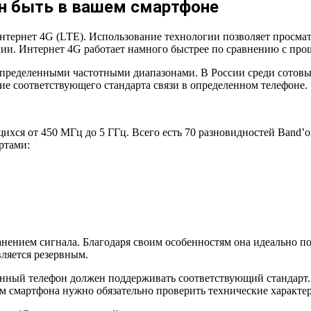
ен быть в вашем смартфоне
ернет 4G (LTE). Использование технологии позволяет просматри
ции. Интернет 4G работает намного быстрее по сравнению с п
 определенными частотными диапазонами. В России среди сотов
ие соответствующего стандарта связи в определенном телефоне.
ихся от 450 МГц до 5 ГГц. Всего есть 70 разновидностей Band
ртами:
анением сигнала. Благодаря своим особенностям она идеально 
ляется резервным.
енный телефон должен поддерживать соответствующий стандарт. 
ем смартфона нужно обязательно проверить технические характер