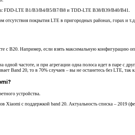
ка: FDD-LTE B1/B3/B4/B5/B7/B8 и TDD-LTE B38/B39/B40/B41.
 отсутствия покрытия LTE в пригородных районах, горах и т.д.
сте с B20. Например, если взять максимальную конфигурацию опе
на одной частоте, и при агрегации одна полоса идет в паре с др
вает Band 20, то в 70% случаев – вы не останетесь без LTE, так
omi?
етного устройства.
в Xiaomi с поддержкой band 20. Актуальность списка – 2019 (фе