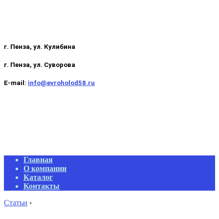
г. Пенза, ул. Кулибина
г. Пенза, ул. Суворова
E-mail:
info@evroholod58.ru
Primary
Главная
Navigation
О компании
Menu
Каталог
Контакты
Статьи
›