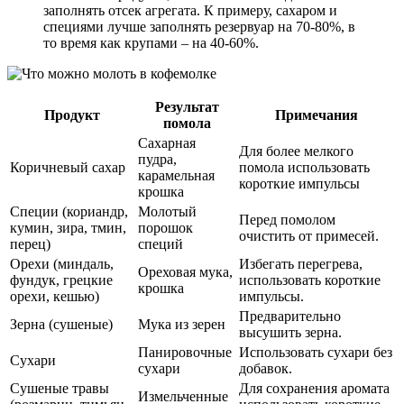
заполнять отсек агрегата. К примеру, сахаром и
специями лучше заполнять резервуар на 70-80%, в
то время как крупами – на 40-60%.
Результат
Продукт
Примечания
помола
Сахарная
Для более мелкого
пудра,
Коричневый сахар
помола использовать
карамельная
короткие импульсы
крошка
Специи (кориандр,
Молотый
Перед помолом
кумин, зира, тмин,
порошок
очистить от примесей.
перец)
специй
Орехи (миндаль,
Избегать перегрева,
Ореховая мука,
фундук, грецкие
использовать короткие
крошка
орехи, кешью)
импульсы.
Предварительно
Зерна (сушеные)
Мука из зерен
высушить зерна.
Панировочные
Использовать сухари без
Сухари
сухари
добавок.
Сушеные травы
Для сохранения аромата
Измельченные