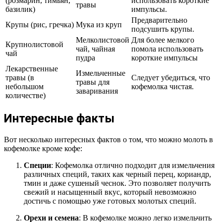
(розмарин, тимьян,
использовать короткие
травы
базилик)
импульсы.
Предварительно
Крупы (рис, гречка)
Мука из круп
подсушить крупы.
Мелколистовой
Для более мелкого
Крупнолистовой
чай, чайная
помола использовать
чай
пудра
короткие импульсы
Лекарственные
Измельченные
травы (в
Следует убедиться, что
травы для
небольшом
кофемолка чистая.
заваривания
количестве)
Интересные факты
Вот несколько интересных фактов о том, что можно молоть в
кофемолке кроме кофе:
Специи
: Кофемолка отлично подходит для измельчения
различных специй, таких как черный перец, кориандр,
тмин и даже сушеный чеснок. Это позволяет получить
свежий и насыщенный вкус, который невозможно
достичь с помощью уже готовых молотых специй.
Орехи и семена
: В кофемолке можно легко измельчить