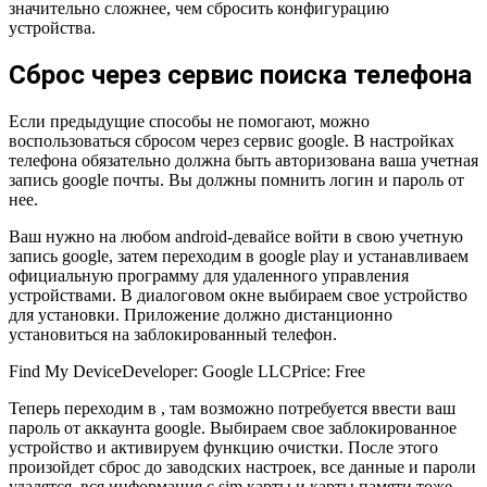
значительно сложнее, чем сбросить конфигурацию
устройства.
Сброс через сервис поиска телефона
Если предыдущие способы не помогают, можно
воспользоваться сбросом через сервис google. В настройках
телефона обязательно должна быть авторизована ваша учетная
запись google почты. Вы должны помнить логин и пароль от
нее.
Ваш нужно на любом android-девайсе войти в свою учетную
запись google, затем переходим в google play и устанавливаем
официальную программу для удаленного управления
устройствами. В диалоговом окне выбираем свое устройство
для установки. Приложение должно дистанционно
установиться на заблокированный телефон.
Find My Device
Developer:
Google LLC
Price:
Free
Теперь переходим в , там возможно потребуется ввести ваш
пароль от аккаунта google. Выбираем свое заблокированное
устройство и активируем функцию очистки. После этого
произойдет сброс до заводских настроек, все данные и пароли
удалятся, вся информация с sim карты и карты памяти тоже