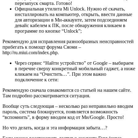
перезапуск смарта. Готово!
Официальная утилита
Mi Unlock
. Нужно её скачать,
инсталлировать на компьютер, открыть, ввести данные
для авторизации в Ми-аккаунте, затем подсоединяем
девайс кабелем к ПК, после обнаружения кликаем в
программе по кнопке “Unlock”;
Рекомендую для исправления разнообразных неисправностей
прибегать к помощт форума Сяоми –
http://ru.miui.com/index.php
.
Через сервис
“Найти устройство”
от Google – выбираем
в перечне сверху конкретный мобильный гаджет, а ниже
кликаем на “Очистить…”. При этом важно
подключение к сети:
Рекомендую сначала ознакомится со статьей на нашем сайте.
Там подробно рассматривается ситуация.
Вообще суть следующая – несколько раз неправильно вводим
пароль, система блокируется, появляется возможность
“вспомнить”, в форму вводим код от Ми/Google. Просто!
Но что делать, когда и эта информация забыта…?