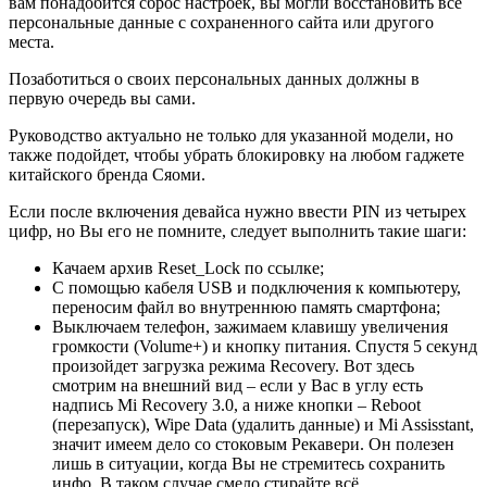
вам понадобится сброс настроек, вы могли восстановить все
персональные данные с сохраненного сайта или другого
места.
Позаботиться о своих персональных данных должны в
первую очередь вы сами.
Руководство актуально не только для указанной модели, но
также подойдет, чтобы убрать блокировку на любом гаджете
китайского бренда Сяоми.
Если после включения девайса нужно ввести PIN из четырех
цифр, но Вы его не помните, следует выполнить такие шаги:
Качаем архив Reset_Lock
по ссылке
;
С помощью кабеля USB и подключения к компьютеру,
переносим файл во внутреннюю память смартфона;
Выключаем телефон, зажимаем клавишу увеличения
громкости (Volume+) и кнопку питания. Спустя 5 секунд
произойдет загрузка режима Recovery. Вот здесь
смотрим на внешний вид – если у Вас в углу есть
надпись Mi Recovery 3.0, а ниже кнопки – Reboot
(перезапуск), Wipe Data (удалить данные) и Mi Assisstant,
значит имеем дело со стоковым Рекавери. Он полезен
лишь в ситуации, когда Вы не стремитесь сохранить
инфо. В таком случае смело стирайте всё,