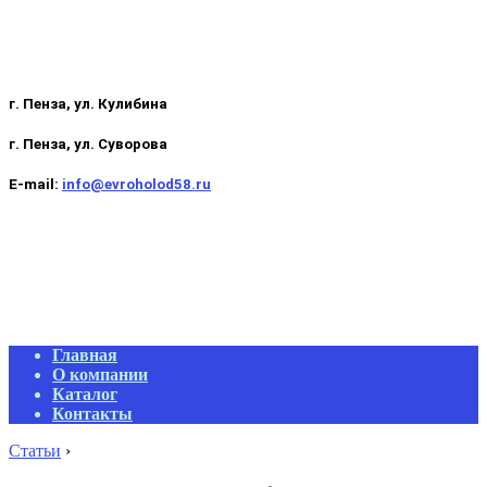
г. Пенза, ул. Кулибина
г. Пенза, ул. Суворова
E-mail:
info@evroholod58.ru
Primary
Главная
Navigation
О компании
Menu
Каталог
Контакты
Статьи
›