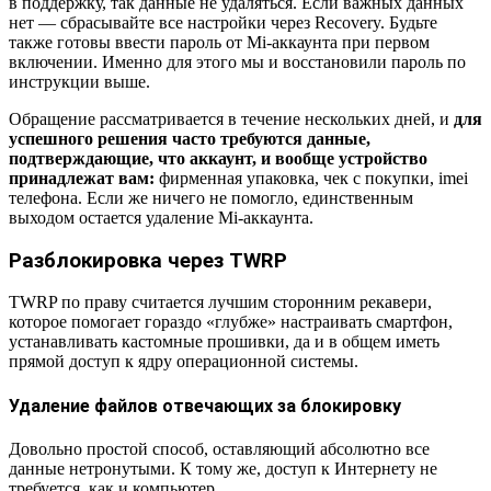
в поддержку, так данные не удаляться. Если важных данных
нет — сбрасывайте все настройки через Recovery. Будьте
также готовы ввести пароль от Mi-аккаунта при первом
включении. Именно для этого мы и восстановили пароль по
инструкции выше.
Обращение рассматривается в течение нескольких дней, и
для
успешного решения часто требуются данные,
подтверждающие, что аккаунт, и вообще устройство
принадлежат вам:
фирменная упаковка, чек с покупки, imei
телефона. Если же ничего не помогло, единственным
выходом остается удаление Mi-аккаунта.
Разблокировка через TWRP
TWRP по праву считается лучшим сторонним рекавери,
которое помогает гораздо «глубже» настраивать смартфон,
устанавливать кастомные прошивки, да и в общем иметь
прямой доступ к ядру операционной системы.
Удаление файлов отвечающих за блокировку
Довольно простой способ, оставляющий абсолютно все
данные нетронутыми. К тому же, доступ к Интернету не
требуется, как и компьютер.