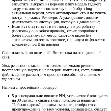
запустить, выбрать из перечня Вашу модель гаджета,
загрузить для него соответствующий образ img
актуальной версии, затем активировать его и получить
доступ к режиму Рекавери. А уже дальше сможете
действовать по инструкции, которую я давал выше;
Если Рут отсутствует и нет доступа к устройству
(поскольку оно заблокировано), стоит попробовать
более продвинутый метод. Смотрим видео (на
английском, но очень полезное) или ищем инфо в сети
конкретно под Ваш аппарат:
Софт платный, но полезный. Вот
ссылка на официальный
сайт
.
Увы, реальность такова, что только так можно решить
поставленную задачу и не потерять контакты, софт, личные
файлы. Далее рассмотрим простые способы, но с полным
удалением.
Начнем с простейших процедур:
5 раз неправильно вводите PIN, устройство блокируется
на 30 секунд, а справа внизу появляется надпись –
“Забыли пароль?”, нажимаем на неё, отобразится
предупреждение, читаем условия, соглашаемся, следует