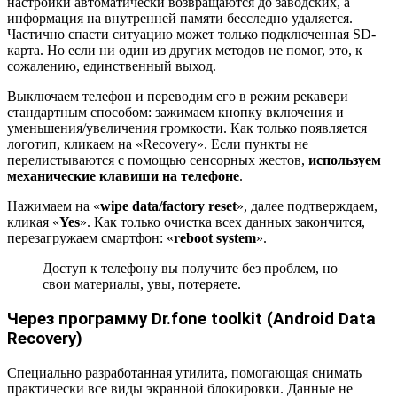
настройки автоматически возвращаются до заводских, а
информация на внутренней памяти бесследно удаляется.
Частично спасти ситуацию может только подключенная SD-
карта. Но если ни один из других методов не помог, это, к
сожалению, единственный выход.
Выключаем телефон и переводим его в режим рекавери
стандартным способом: зажимаем кнопку включения и
уменьшения/увеличения громкости. Как только появляется
логотип, кликаем на «Recovery». Если пункты не
перелистываются с помощью сенсорных жестов,
используем
механические клавиши на телефоне
.
Нажимаем на «
wipe data/factory reset
», далее подтверждаем,
кликая «
Yes
». Как только очистка всех данных закончится,
перезагружаем смартфон: «
reboot system
».
Доступ к телефону вы получите без проблем, но
свои материалы, увы, потеряете.
Через программу Dr.fone toolkit (Android Data
Recovery)
Специально разработанная утилита, помогающая снимать
практически все виды экранной блокировки. Данные не