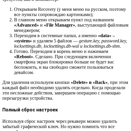
Открываем Recovery (у меня меню на русском, поэтому
все пункты сопровождаю картинками);
В главном меню открываем пункт под названием
«Advanced»
и
«File Manager»
, выступающий файловым
менеджером;
Переходим в системные папки, а именно
«data» –
«system»
и удаляем 5 файлов —
gesture.key, password.key,
locksettings.db, locksettings.db-wal и locksettings.db-shm
.
Готово. Переходим в корень меню и нажимаем
«Reboot»
. Сделано. При следующем включении
смартфона экран блокировки больше не будет вас
беспокоить, и вы свободно сможете пользоваться
девайсом.
Для удаления используем кнопки
«Delete» и «Back»
, при этом
каждый файл необходимо удалять отдельно. Когда проделали
эти несложные действия, завершаем операцию с помощью
перезагрузки устройства.
Полный сброс настроек
Используя сброс настроек через рекавери можно удалить
забытый графический ключ. Но нужно помнить что все