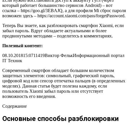
Если нужно восстановить доступ к аккаунту Гугл (через
который работает большинство сервисов Android) – вот
ссылка –
https://goo.gl/3EBAJQ
, а для профиля Mi сброс пароля
возможен здесь –
https://account.xiaomi.com/pass/forgetPassword
.
Теперь Вы знаете, как разблокировать смартфон Xiaomi, если
забыл пароль. Вдруг обладаете актуальными и более
продвинутыми методами – поделитесь в комментариях.
Полезный контент:
08.10.2018
15:07
11419
Виктор Фельк
Информационный портал
IT Техник
Современный смартфон обладает большим количеством
защитных элементов: символьный, графический пароль,
цифровой код или сенсор отпечатка пальцев (в определенных
моделях). Данная статья будет полезна каждому, если
пользователь Xiaomi забыл пароль или отсутствует
возможность его введения.
Содержание
Основные способы разблокировки