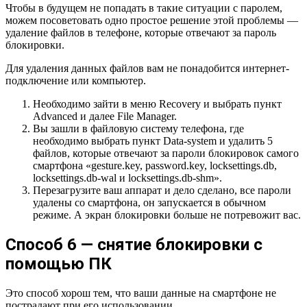
Чтобы в будущем не попадать в такие ситуации с паролем,
можем посоветовать одно простое решение этой проблемы —
удаление файлов в телефоне, которые отвечают за пароль
блокировки.
Для удаления данных файлов вам не понадобится интернет-
подключение или компьютер.
Необходимо зайти в меню Recovery и выбрать пункт
Advanced и далее File Manager.
Вы зашли в файловую систему телефона, где
необходимо выбрать пункт Data-system и удалить 5
файлов, которые отвечают за пароли блокировок самого
смартфона «gesture.key, password.key, locksettings.db,
locksettings.db-wal и locksettings.db-shm».
Перезагрузите ваш аппарат и дело сделано, все пароли
удалены со смартфона, он запускается в обычном
режиме. А экран блокировки больше не потревожит вас.
Способ 6 — снятие блокировки с
помощью ПК
Это способ хорош тем, что ваши данные на смартфоне не
пострадают при его использовании.