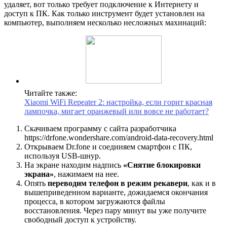
удаляет, вот только требует подключение к Интернету и
доступ к ПК. Как только инструмент будет установлен на
компьютер, выполняем несколько несложных махинаций:
Читайте также:
Xiaomi WiFi Repeater 2: настройка, если горит красная
лампочка, мигает оранжевый или вовсе не работает?
Скачиваем программу с сайта разработчика
https://drfone.wondershare.com/android-data-recovery.html
Открываем Dr.fone и соединяем смартфон с ПК,
используя USB-шнур.
На экране находим надпись
«Снятие блокировки
экрана»
, нажимаем на нее.
Опять
переводим телефон в режим рекавери
, как и в
вышеприведенном варианте, дожидаемся окончания
процесса, в котором загружаются файлы
восстановления. Через пару минут вы уже получите
свободный доступ к устройству.