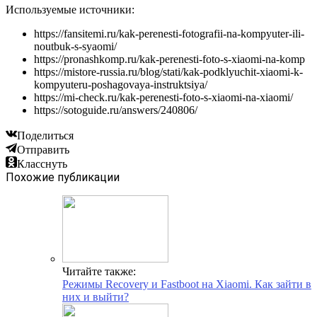
Используемые источники:
https://fansitemi.ru/kak-perenesti-fotografii-na-kompyuter-ili-
noutbuk-s-syaomi/
https://pronashkomp.ru/kak-perenesti-foto-s-xiaomi-na-komp
https://mistore-russia.ru/blog/stati/kak-podklyuchit-xiaomi-k-
kompyuteru-poshagovaya-instruktsiya/
https://mi-check.ru/kak-perenesti-foto-s-xiaomi-na-xiaomi/
https://sotoguide.ru/answers/240806/
Поделиться
Отправить
Класснуть
Похожие публикации
Читайте также:
Режимы Recovery и Fastboot на Xiaomi. Как зайти в
них и выйти?