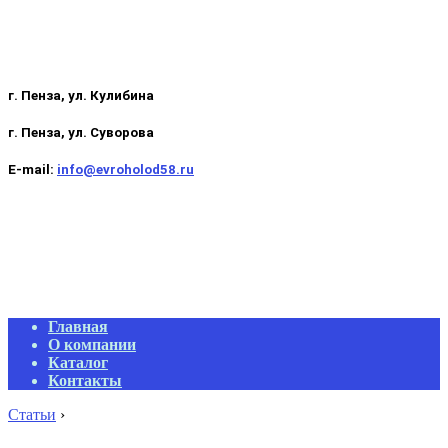
г. Пенза, ул. Кулибина
г. Пенза, ул. Суворова
E-mail:
info@evroholod58.ru
Primary
Главная
Navigation
О компании
Menu
Каталог
Контакты
Статьи
›