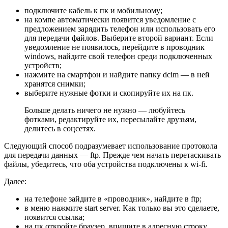
подключите кабель к пк и мобильному;
на компе автоматически появится уведомление с
предложением зарядить телефон или использовать его
для передачи файлов. Выберите второй вариант. Если
уведомление не появилось, перейдите в проводник
windows, найдите свой телефон среди подключенных
устройств;
нажмите на смартфон и найдите папку dcim — в ней
хранятся снимки;
выберите нужные фотки и скопируйте их на пк.
Больше делать ничего не нужно — любуйтесь
фотками, редактируйте их, пересылайте друзьям,
делитесь в соцсетях.
Следующий способ подразумевает использование протокола
для передачи данных — ftp. Прежде чем начать перетаскивать
файлы, убедитесь, что оба устройства подключены к wi-fi.
Далее:
на телефоне зайдите в «проводник», найдите в ftp;
в меню нажмите start server. Как только вы это сделаете,
появится ссылка;
на пк откройте браузер, впишите в адресную строку