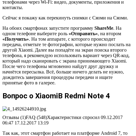
телефонами через Wi-Fi: видео, документы, приложения и
контакты.
Сейчас я покажу как перекинуть снимки с Сяоми на Сяоми.
На обоих смартфонах запустите программу
ShareMe
. На
одном телефоне выберите роль
«Отправить»
, на втором
«Получить»
. На том аппарате, с которого происходит
передача, отметьте те фотографии, которые нужно послать на
другой Xiaomi. Далее вы попадёте на экран поиска второго
телефона, я рекомендую использовать вариант через QR-код,
который надо сканировать с экрана принимающего Xiaomi.
После чего телефоны мгновенно найдут друг дружку и
начнётся пересылка. Всё, больше ничего делать не нужно,
дождитесь завершения процедуры передачи и ищите
принятые фото в галерее.
Вопрос о XiaomiВ Redmi Note 4
Отзывы (1)FAQ (548)Характеристики спросил 09.12.2017
06:47 17.12.2017 13:19
Так как, этот смартфон работает на платформе Android 7, то