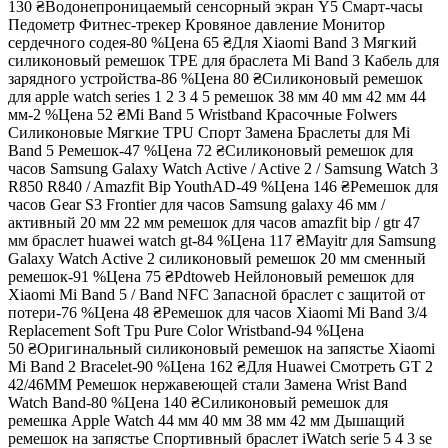
130 ₴
Водонепроницаемый сенсорный экран Y5 Смарт-часы
Педометр Фитнес-трекер Кровяное давление Монитор
сердечного содея-80 %
Цена
65 ₴
Для Xiaomi Band 3 Мягкий
силиконовый ремешок TPE для браслета Mi Band 3 Кабель для
зарядного устройства-86 %
Цена
80 ₴
Силиконовый ремешок
для apple watch series 1 2 3 4 5 ремешок 38 мм 40 мм 42 мм 44
мм-2 %
Цена
52 ₴
Mi Band 5 Wristband Красочные Folwers
Силиконовые Мягкие TPU Спорт Замена Браслеты для Mi
Band 5 Ремешок-47 %
Цена
72 ₴
Силиконовый ремешок для
часов Samsung Galaxy Watch Active / Active 2 / Samsung Watch 3
R850 R840 / Amazfit Bip YouthAD-49 %
Цена
146 ₴
Ремешок для
часов Gear S3 Frontier для часов Samsung galaxy 46 мм /
активный 20 мм 22 мм ремешок для часов amazfit bip / gtr 47
мм браслет huawei watch gt-84 %
Цена
117 ₴
Mayitr для Samsung
Galaxy Watch Active 2 силиконовый ремешок 20 мм сменный
ремешок-91 %
Цена
75 ₴
Pdtoweb Нейлоновый ремешок для
Xiaomi Mi Band 5 / Band NFC Запасной браслет с защитой от
потери-76 %
Цена
48 ₴
Ремешок для часов Xiaomi Mi Band 3/4
Replacement Soft Tpu Pure Color Wristband-94 %
Цена
50 ₴
Оригинальный силиконовый ремешок на запястье Xiaomi
Mi Band 2 Bracelet-90 %
Цена
162 ₴
Для Huawei Смотреть GT 2
42/46MM Ремешок нержавеющей стали Замена Wrist Band
Watch Band-80 %
Цена
140 ₴
Силиконовый ремешок для
ремешка Apple Watch 44 мм 40 мм 38 мм 42 мм Дышащий
ремешок на запястье Спортивный браслет iWatch serie 5 4 3 se