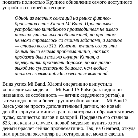
показать полностью
Крупное обновление самого доступного
устройства в своей категории
Одной из главных сенсаций на рынке фитнес-
браслетов стал Xiaomi Mi Band. Простенькое
устройство китайского производителя не имело
никаких уникальных особенностей, но при этом
неплохо справлялось со своими задачами, а главное
— стоило всего $13. Конечно, купить его за эти
деньги было весьма проблематично, так как
продажи были только внутри Китая, а
перекупщики продавали дороже, но все равно
выходило существенно дешевле, чем любые
аналоги сколько-нибудь известных компаний.
Видя успех Mi Band, Xiaomi оперативно выпустила
«наследника» модели — Mi Band 1S Pulse (как видно по
названию, ее особенность — датчик сердечного ритма), а
затем подоспело и более крупное обновление — Mi Band 2.
Здесь уже не просто дополнительный датчик, но новый
дизайн корпуса и мини-экран, на котором отображается время,
пульс, количество шагов и калорий. Продавать его стали за
$23, но, как и в случае с первой моделью, купить за эти
деньги браслет сейчас проблематично. Так, на Gearbest, откуда
нам прислали экземпляр на тестирование, можно сделать