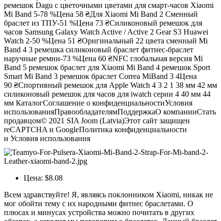
ремешок Dagu с цветочными цветами для смарт-часов Xiaomi
Mi Band 5-78 %
Цена
58 ₴
Для Xiaomi Mi Band 2 Сменный
браслет из ТПУ-51 %
Цена
73 ₴
Силиконовый ремешок для
часов Samsung Galaxy Watch Active / Active 2 Gear S3 Huawei
Watch 2-50 %
Цена
51 ₴
Оригинальный 22 цвета сменный Mi
Band 4 3 ремешка силиконовый браслет фитнес-браслет
наручные ремни-73 %
Цена
60 ₴
NFC глобальная версия Mi
Band 5 ремешок браслет для Xiaomi Mi Band 4 ремешок Sport
Smart Mi Band 3 ремешок браслет Correa MiBand 3 4
Цена
90 ₴
Спортивный ремешок для Apple Watch 4 3 2 1 38 мм 42 мм
силиконовый ремешок для часов для iwatch серии 4 40 мм 44
мм КаталогСоглашение о конфиденциальностиУсловия
использованияПравообладателямПоддержкаО компанииСтать
продавцом© 2021 SIA Joom (Latvia)Этот сайт защищен
reCAPTCHA и GoogleПолитика конфиденциальности
и Условия использования
Цена: $8.08
Всем здравствуйте! Я, являясь поклонником Xiaomi, никак не
мог обойти тему с их народными фитнес браслетами. О
плюсах и минусах устройства можно почитать в других