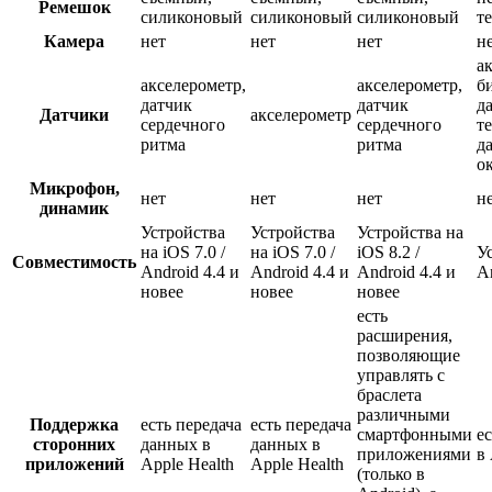
Ремешок
силиконовый
силиконовый
силиконовый
т
Камера
нет
нет
нет
н
а
акселерометр,
акселерометр,
б
датчик
датчик
д
Датчики
акселерометр
сердечного
сердечного
т
ритма
ритма
д
о
Микрофон,
нет
нет
нет
н
динамик
Устройства
Устройства
Устройства на
на iOS 7.0 /
на iOS 7.0 /
iOS 8.2 /
Ус
Совместимость
Android 4.4 и
Android 4.4 и
Android 4.4 и
An
новее
новее
новее
есть
расширения,
позволяющие
управлять с
браслета
различными
Поддержка
есть передача
есть передача
смартфонными
е
сторонних
данных в
данных в
приложениями
в 
приложений
Apple Health
Apple Health
(только в