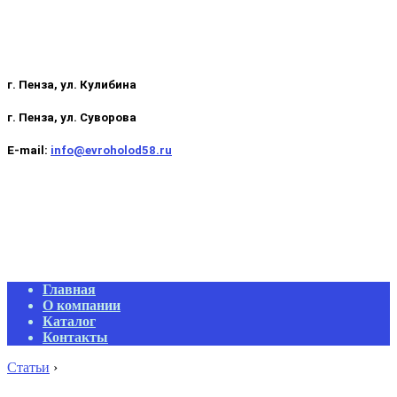
г. Пенза, ул. Кулибина
г. Пенза, ул. Суворова
E-mail:
info@evroholod58.ru
Primary
Главная
Navigation
О компании
Menu
Каталог
Контакты
Статьи
›