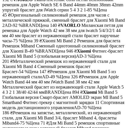
ремешок для Apple Watch SE 6 Band 44mm 40mm 38mm 42mm
упругий браслет для iWatch серии 5 4 3 2 1-85 %
Цена
45 ₴
Оригинальный силиконовый ремешок для часов с
металлической пряжкой, сменный браслет для Xiaomi Mi Band
2AD-92 %BRAND
Цена
140 ₴
VAORLO
Миланская петля для
ремешка для Apple Watch 42 мм 38 мм для iwatch 5/4/3/2/1 44
мм 40 мм браслет из нержавеющей стали браслет наручные
часы-75 %
Цена
39 ₴
Xiaomi Mi Band 2 Ремешок для браслета
Ремешок Miband Сменный однотонный силиконовый браслет
для Xiaomi B-49 %BRAND
Цена
946 ₴
Xiaomi
Фитнес-браслет
Xiaomi Mi Band 5 (глобальная версия)AD-3 %
Цена
201 ₴
Металлический ремешок из нержавеющей стали для
Xiaomi Mi Band 4 Сменный ремешок браслет
Браслет-54 %
Цена
147 ₴
Ремешок для Xiaomi Mi Band 5 из
нержавеющей сталиAD-49 %
Цена
326 ₴
Ремешок для Apple
Watch Band 44 мм 40 мм iWatch Band 38 мм 42 мм
Металлический браслет из нержавеющей стали Apple Watch 5
4 3 2 1 38/40 42/44 ммBRAND
Цена
894 ₴
Xiaomi
Mi Band 5
Глобальная версия Смарт-браслет AMOLED экран MI Band 5
Smartband Фитнес-трекер с магнитной зарядки 11 Спортивная
модель дистанционного управленияAD-70 %
Цена
186 ₴
Ремешок на запястье, металлический, из нержавеющей
стали, для Xiaomi Mi Band 3/4, браслет Miband 4, браслеты
Miband4-75 %
Цена
71 ₴
Для Mi Band 5 ремешок спортивные