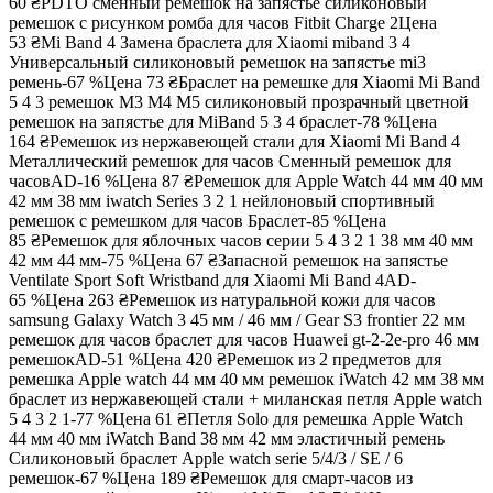
60 ₴
PDTO сменный ремешок на запястье силиконовый
ремешок с рисунком ромба для часов Fitbit Charge 2
Цена
53 ₴
Mi Band 4 Замена браслета для Xiaomi miband 3 4
Универсальный силиконовый ремешок на запястье mi3
ремень-67 %
Цена
73 ₴
Браслет на ремешке для Xiaomi Mi Band
5 4 3 ремешок M3 M4 M5 силиконовый прозрачный цветной
ремешок на запястье для MiBand 5 3 4 браслет-78 %
Цена
164 ₴
Ремешок из нержавеющей стали для Xiaomi Mi Band 4
Металлический ремешок для часов Сменный ремешок для
часовAD-16 %
Цена
87 ₴
Ремешок для Apple Watch 44 мм 40 мм
42 мм 38 мм iwatch Series 3 2 1 нейлоновый спортивный
ремешок с ремешком для часов Браслет-85 %
Цена
85 ₴
Ремешок для яблочных часов серии 5 4 3 2 1 38 мм 40 мм
42 мм 44 мм-75 %
Цена
67 ₴
Запасной ремешок на запястье
Ventilate Sport Soft Wristband для Xiaomi Mi Band 4AD-
65 %
Цена
263 ₴
Ремешок из натуральной кожи для часов
samsung Galaxy Watch 3 45 мм / 46 мм / Gear S3 frontier 22 мм
ремешок для часов браслет для часов Huawei gt-2-2e-pro 46 мм
ремешокAD-51 %
Цена
420 ₴
Ремешок из 2 предметов для
ремешка Apple watch 44 мм 40 мм ремешок iWatch 42 мм 38 мм
браслет из нержавеющей стали + миланская петля Apple watch
5 4 3 2 1-77 %
Цена
61 ₴
Петля Solo для ремешка Apple Watch
44 мм 40 мм iWatch Band 38 мм 42 мм эластичный ремень
Силиконовый браслет Apple watch serie 5/4/3 / SE / 6
ремешок-67 %
Цена
189 ₴
Ремешок для смарт-часов из