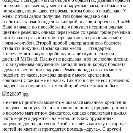
обзорах, а сегодня мы поговорим о браслетах. Данный браслет
покупался для жены, у меня ни наручные часы, ни браслеты
не заходят, ношу какое то время, потом бросаю и забываю. У
жены с этим делом получше, тем более недавно она
озаботилась темой подсчета калорий, шагов и прочего. Для Mi
Band в начале по просьбе жены я покупал неоригинальные
цветные ремешки, однако через какое-то время яркие ремешки
впитывали грязь и их цвет превратился в грязно-желтый и
грязно-голубой. Второй пробой альтернативного браслета
стала эта покупка. Посылка шла месяц — стандартно.
Получаем вот такую коробочку и защитную пленку на
дисплей Mi Band. Пленку не вскрывал, ибо не люблю пленки.
По визуальным ощущениям металлический корпус браслета
сделан качественно снаружи. Ремешок надо сказать может
подойти от часов, измерял ширину места крепления,
совпадает с таким же на часах. Так что в случае если ремешок
надоест или порвется с заменой проблем не должно быть.
Не очень приятным моментом оказался механизм крепления
капсулы к корпусу. Если я правильно понял, продавец пишет
о каком-то магнитном фиксаторе, однако отделяемая нижняя
часть корпуса держится на металлических пружинных
защелках, довольно тугих. Чтобы извлечь капсулу из корпуса
ногтей не хватит и пригодится помощь «друга». С другой