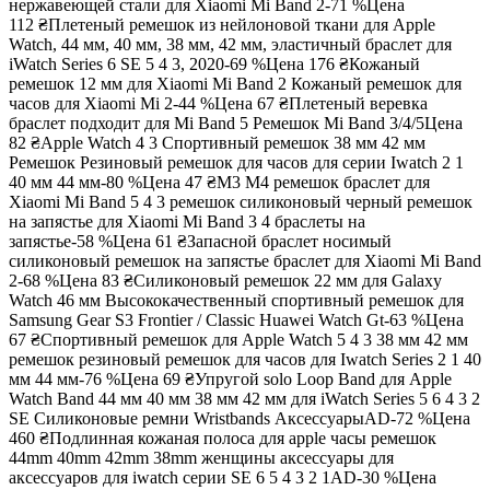
нержавеющей стали для Xiaomi Mi Band 2-71 %
Цена
112 ₴
Плетеный ремешок из нейлоновой ткани для Apple
Watch, 44 мм, 40 мм, 38 мм, 42 мм, эластичный браслет для
iWatch Series 6 SE 5 4 3, 2020-69 %
Цена
176 ₴
Кожаный
ремешок 12 мм для Xiaomi Mi Band 2 Кожаный ремешок для
часов для Xiaomi Mi 2-44 %
Цена
67 ₴
Плетеный веревка
браслет подходит для Mi Band 5 Ремешок Mi Band 3/4/5
Цена
82 ₴
Apple Watch 4 3 Спортивный ремешок 38 мм 42 мм
Ремешок Резиновый ремешок для часов для серии Iwatch 2 1
40 мм 44 мм-80 %
Цена
47 ₴
M3 M4 ремешок браслет для
Xiaomi Mi Band 5 4 3 ремешок силиконовый черный ремешок
на запястье для Xiaomi Mi Band 3 4 браслеты на
запястье-58 %
Цена
61 ₴
Запасной браслет носимый
силиконовый ремешок на запястье браслет для Xiaomi Mi Band
2-68 %
Цена
83 ₴
Силиконовый ремешок 22 мм для Galaxy
Watch 46 мм Высококачественный спортивный ремешок для
Samsung Gear S3 Frontier / Classic Huawei Watch Gt-63 %
Цена
67 ₴
Спортивный ремешок для Apple Watch 5 4 3 38 мм 42 мм
ремешок резиновый ремешок для часов для Iwatch Series 2 1 40
мм 44 мм-76 %
Цена
69 ₴
Упругой solo Loop Band для Apple
Watch Band 44 мм 40 мм 38 мм 42 мм для iWatch Series 5 6 4 3 2
SE Силиконовые ремни Wristbands АксессуарыAD-72 %
Цена
460 ₴
Подлинная кожаная полоса для apple часы ремешок
44mm 40mm 42mm 38mm женщины аксессуары для
аксессуаров для iwatch серии SE 6 5 4 3 2 1AD-30 %
Цена