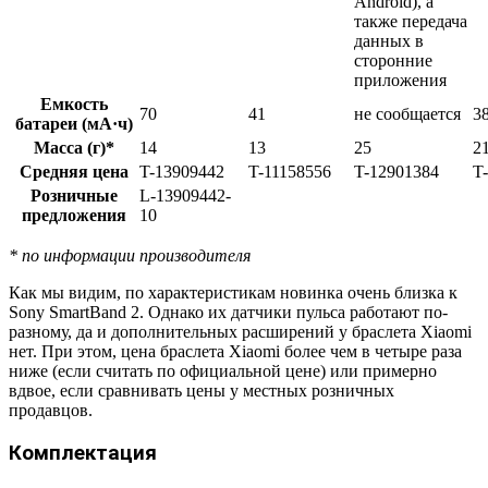
Android), а
также передача
данных в
сторонние
приложения
Емкость
70
41
не сообщается
3
батареи (мА·ч)
Масса (г)*
14
13
25
2
Средняя цена
T-13909442
T-11158556
T-12901384
T
Розничные
L-13909442-
предложения
10
* по информации производителя
Как мы видим, по характеристикам новинка очень близка к
Sony SmartBand 2. Однако их датчики пульса работают по-
разному, да и дополнительных расширений у браслета Xiaomi
нет. При этом, цена браслета Xiaomi более чем в четыре раза
ниже (если считать по официальной цене) или примерно
вдвое, если сравнивать цены у местных розничных
продавцов.
Комплектация