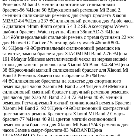
Ремешок Miband Сменный однотонный силиконовый
браслет-56 %
Цена
50 ₴
Двухцветный ремешок Mi Band 2,
сменный силиконовый ремешок для смарт-браслета Xiaomi
Mi2AD-84 %
Цена
237 ₴
Силиконовый ремешок для Apple часы
6 диапазон 44mm 40mm серии 5 4 3 2 SE Аксессуары Woven
шаблон браслет iWatch группа 42mm 38mmAD-3 %
Цена
314 ₴
Универсальный стальной ремень с тремя бусинами 22 мм
для Huawei GT active / Samsung galaxy watch 46mmR800-
91 %
Цена
49 ₴
Оригинальный силиконовый ремешок на
запястье, замена браслета для XIAOMI MI Band 2-76 %
Цена
191 ₴
Mayitr Milanese металлический чехол из нержавеющей
стали для замены ремешка для Xiaomi Mi Band 3/4-84 %
Цена
38 ₴
Красочный мягкий силиконовый браслет для Xiaomi Mi
Band 3 Ремешок Замена смарт-браслета-86 %
Цена
44 ₴
Силиконовые браслеты на запястье для спортивного
ремешка для часов Xiaomi Mi Band 2-29 %
Цена
39 ₴
Мягкий
силиконовый сменный браслет наручный ремешок ремешок
для часов для Xiao Mi Band 2 3 4-72 %
Цена
40 ₴
Сменный
ремешок Регулируемый мягкий силиконовый ремень Браслет
Xiaomi Mi Band 2 -92 %
Цена
49 ₴
Силиконовый контрастный
цвет запястья ремень Браслет для Xiaomi Mi Band 2 Смарт-
браслет-77 %
Цена
40 ₴
11 цветов мягкий силиконовый
ремешок для браслета для Xiaomi Mi Band 5/4/3 ремешок для
часов Замена смарт-браслета-83 %BRAND
Цена
132 ₴
VAORLO
Ткань плетеные соло петли нейлоновый