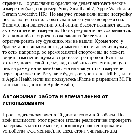
странная. По умолчанию браслет не делает автоматические
измерения (как, например, Sony Smartband 2, Apple Watch или
Garmin vivoactive HR). Но мы уже упоминали выше настройку,
позволяющую использовать данные о пульсе во время сна.
Видимо, при включении этой опции браслет начинает делать
автоматические измерения. Но их результаты не сохраняются.
И каких-либо настроек, позволяющих более тонко
отрегулировать эту функцию, мы не нашли. Кроме того, у
браслета нет возможности динамического измерения пульса,
то есть, например, во время занятий спортом вы не можете
видеть изменение пульса в процессе тренировки. Если вы
хотите увидеть свой пульс, надо выбрать соответствующую
пиктограмму на экране браслета или запустить измерение
через приложение. Результат будет доступен как в Mi Fit, так и
в Apple Health (если вы пользуетесь iPhone и разрешили Mi Fit
записывать данные в Apple Health).
Автономная работа и впечатления от
использования
Производитель заявляет о 20 днях автономной работы. По
всей видимости, этот прогноз вполне реалистичен (проверить
наверняка мы это не могли, поскольку срок тестирования
устройства куда меньше), но здесь стоит учитывать два