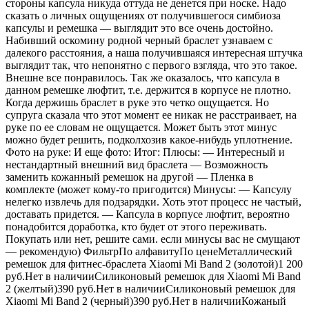
стороны капсула никуда оттуда не денется при носке. Надо
сказать о личных ощущениях от получившегося симбиоза
капсулы и ремешка — выглядит это все очень достойно.
Набивший оскомину родной черный браслет узнаваем с
далекого расстояния, а наша получившаяся интересная штучка
выглядит так, что непонятно с первого взгляда, что это такое.
Внешне все понравилось. Так же оказалось, что капсула в
данном ремешке люфтит, т.е. держится в корпусе не плотно.
Когда держишь браслет в руке это четко ощущается. Но
супруга сказала что этот момент ее никак не расстраивает, на
руке по ее словам не ощущается. Может быть этот минус
можно будет решить, подколхозив какое-нибудь уплотнение.
Фото на руке: И еще фото: Итог: Плюсы: — Интересный и
нестандартный внешний вид браслета — Возможность
заменить кожанный ремешок на другой — Пленка в
комплекте (может кому-то пригодится) Минусы: — Капсулу
нелегко извлечь для подзарядки. Хоть этот процесс не частый,
доставать придется. — Капсула в корпусе люфтит, вероятно
понадобится доработка, кто будет от этого переживать.
Покупать или нет, решите сами. если минусы вас не смущают
— рекомендую)
Фильтр
По алфавитуПо ценеМеталлический
ремешок для фитнес-браслета Xiaomi Mi Band 2 (золотой)1 200
руб.
Нет в наличииСиликоновый ремешок для Xiaomi Mi Band
2 (желтый)390
руб.
Нет в наличииСиликоновый ремешок для
Xiaomi Mi Band 2 (черный)390
руб.
Нет в наличииКожаный