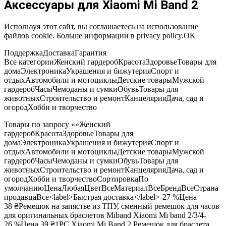
Аксессуары для Xiaomi Mi Band 2
Используя этот сайт, вы соглашаетесь на использование
файлов cookie. Больше информации в privacy policy.
OK
ПоддержкаДоставкаГарантия
Все категории
Женский гардероб
Красота
Здоровье
Товары для
дома
Электроника
Украшения и бижутерия
Спорт и
отдых
Автомобили и мотоциклы
Детские товары
Мужской
гардероб
Часы
Чемоданы и сумки
Обувь
Товары для
животных
Строительство и ремонт
Канцелярия
Дача, сад и
огород
Хобби и творчество
Товары по запросу «»
Женский
гардероб
Красота
Здоровье
Товары для
дома
Электроника
Украшения и бижутерия
Спорт и
отдых
Автомобили и мотоциклы
Детские товары
Мужской
гардероб
Часы
Чемоданы и сумки
Обувь
Товары для
животных
Строительство и ремонт
Канцелярия
Дача, сад и
огород
Хобби и творчество
Cортировка
По
умолчанию
Цена
Любая
Цвет
Все
Материал
Все
Бренд
Все
Страна
продавца
Все
<label>Быстрая доставка</label>-27 %
Цена
38 ₴
Ремешок на запястье из ТПУ, сменный ремешок для часов
для оригинальных браслетов Miband Xiaomi Mi band 2/3/4-
26 %
Цена
39 ₴
1PC Xiaomi Mi Band 2 Ремешок для браслета