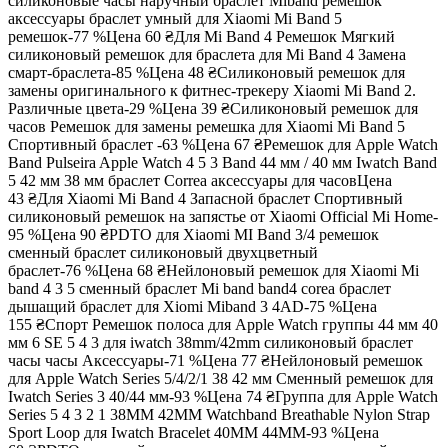
силиконовые часы наручный браслет Miband ремешок
аксессуары браслет умный для Xiaomi Mi Band 5
ремешок-77 %
Цена
60 ₴
Для Mi Band 4 Ремешок Мягкий
силиконовый ремешок для браслета для Mi Band 4 Замена
смарт-браслета-85 %
Цена
48 ₴
Силиконовый ремешок для
замены оригинального к фитнес-трекеру Xiaomi Mi Band 2.
Различные цвета-29 %
Цена
39 ₴
Силиконовый ремешок для
часов Ремешок для замены ремешка для Xiaomi Mi Band 5
Спортивный браслет -63 %
Цена
67 ₴
Ремешок для Apple Watch
Band Pulseira Apple Watch 4 5 3 Band 44 мм / 40 мм Iwatch Band
5 42 мм 38 мм браслет Correa аксессуары для часов
Цена
43 ₴
Для Xiaomi Mi Band 4 Запасной браслет Спортивный
силиконовый ремешок на запястье от Xiaomi Official Mi Home-
95 %
Цена
90 ₴
PDTO для Xiaomi MI Band 3/4 ремешок
сменный браслет силиконовый двухцветный
браслет-76 %
Цена
68 ₴
Нейлоновый ремешок для Xiaomi Mi
band 4 3 5 сменный браслет Mi band band4 corea браслет
дышащий браслет для Xiomi Miband 3 4AD-75 %
Цена
155 ₴
Спорт Ремешок полоса для Apple Watch группы 44 мм 40
мм 6 SE 5 4 3 для iwatch 38mm/42mm силиконовый браслет
часы часы Аксессуары-71 %
Цена
77 ₴
Нейлоновый ремешок
для Apple Watch Series 5/4/2/1 38 42 мм Сменный ремешок для
Iwatch Series 3 40/44 мм-93 %
Цена
74 ₴
Группа для Apple Watch
Series 5 4 3 2 1 38MM 42MM Watchband Breathable Nylon Strap
Sport Loop для Iwatch Bracelet 40MM 44MM-93 %
Цена