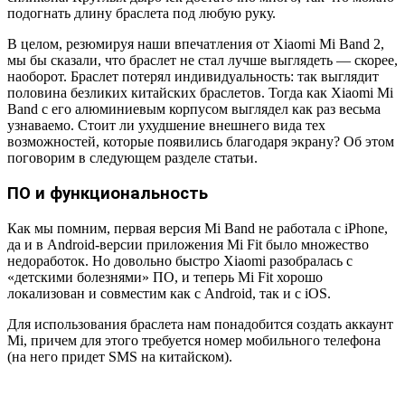
подогнать длину браслета под любую руку.
В целом, резюмируя наши впечатления от Xiaomi Mi Band 2,
мы бы сказали, что браслет не стал лучше выглядеть — скорее,
наоборот. Браслет потерял индивидуальность: так выглядит
половина безликих китайских браслетов. Тогда как Xiaomi Mi
Band с его алюминиевым корпусом выглядел как раз весьма
узнаваемо. Стоит ли ухудшение внешнего вида тех
возможностей, которые появились благодаря экрану? Об этом
поговорим в следующем разделе статьи.
ПО и функциональность
Как мы помним, первая версия Mi Band не работала с iPhone,
да и в Android-версии приложения Mi Fit было множество
недоработок. Но довольно быстро Xiaomi разобралась с
«детскими болезнями» ПО, и теперь Mi Fit хорошо
локализован и совместим как с Android, так и с iOS.
Для использования браслета нам понадобится создать аккаунт
Mi, причем для этого требуется номер мобильного телефона
(на него придет SMS на китайском).