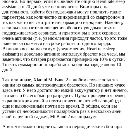
нюанса. Во-первых, если вы включите опцию Heart rate sleep
assistant, то 20 дней уже не получится. Во-вторых, на
длительность работы без подзарядки могут повлиять такие
параметры, как количество синхронизаций со смартфоном и
то, как часто вы смотрите информацию на экране. Наконец,
если вы включите оповещения обо всех уведомлениях в
поддерживаемых сервисах, и при этом вы в этих сервисах
очень активны (т. е. уведомления приходят часто), то это тоже
наверняка скажется на сроке работы от одного заряда.
Включив все на максимум (уведомления, Heart rate sleep
assistant) и довольно активно используя браслет как часы, мы
заметили, что батарея разряжается примерно на 10% в сутки.
То есть суммарно он проработает на одном заряде около 10
дней.
Так или иначе, Xiaomi Mi Band 2 в любом случае остается
одним из самых долгоживущих браслетов. Но никаких чудес
здесь нет. У него достаточно емкий аккумулятор и нет ничего,
что могло бы его быстро разрядить. Пульс проверяется редко,
экранчик крохотный и почти ничего не потребляющий (да
еще и выключенный почти все время). В общем, если вы
устали от необходимости подзаряжать раз в несколько дней
свой наручный гаджет, Mi Band 2 вас порадует.
А вот что может огорчить, так это периодические сбои при