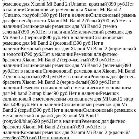
ремешок для Xiaomi Mi Band 2 (Untamo, красный)390
руб.
Нет
в наличииСиликоновый ремешок для Xiaomi Mi Band 2
(Untamo, голубой)390
руб.
Нет в наличииСиликоновый ремень
для фитнес-браслета Xiaomi Mi Band 2 (белый)700
руб.
Нет в
наличииСиликоновый ремешок для Mi Band 2 (темно-
зеленый)390
руб.
Нет в наличииМеталлический ремешок для
Mi Band 2 (черный)890
руб.
Нет в наличииСиликоновый
ремешок для Mi Band 2 (розовый)390
руб.
Нет в
наличииКожаный ремешок для Xiaomi Mi Band 2 (коричневый
и золотой)790
руб.
Нет в наличииРемешок для фитнес-
браслета Xiaomi Mi Band 2 (серо-желтый)390
руб.
Нет в
наличииСиликоновый ремешок для Mi Band 2 (зеленый)390
руб.
Нет в наличииСиликоновый ремешок для Xiaomi Mi Band
2 (черно-красный)390
руб.
Нет в наличииРемешок для фитнес-
браслета Xiaomi Mi Band 2 (черно-белый)390
руб.
Нет в
наличииРемешок силиконовый с металическим основанием
для Mi band 2 strap blue490
руб.
Нет в наличииРемешок
силиконовый с металическим основанием для Mi band 2 strap
black490
руб.
Нет в наличииСиликоновый ремешок для Mi
Band 2 (серый)390
руб.
Нет в наличииСиликоновый ремешок с
металлической оправой для Xiaomi Mi Band 2
(голубой/blue)590
руб.
Нет в наличииРемешок для фитнес-
браслета Xiaomi Mi Band 2 (синий)390
руб.
Нет в
наличииКожаный ремешок для Xiaomi Mi Band 2 (красный/
серебро)790
руб.
Нет в наличии