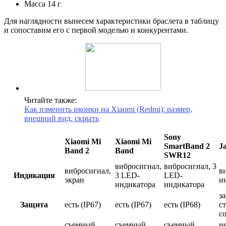
Масса 14 г
Для наглядности вынесем характеристики браслета в таблицу
и сопоставим его с первой моделью и конкурентами.
Читайте также:
Как изменить иконки на Xiaomi (Redmi): размер,
внешний вид, скрыть
Sony
Xiaomi Mi
Xiaomi Mi
SmartBand 2
J
Band 2
Band
SWR12
вибросигнал,
вибросигнал, 3
вибросигнал,
в
Индикация
3 LED-
LED-
экран
и
индикатора
индикатора
з
Защита
есть (IP67)
есть (IP67)
есть (IP68)
с
с
съемный,
съемный,
съемный,
н