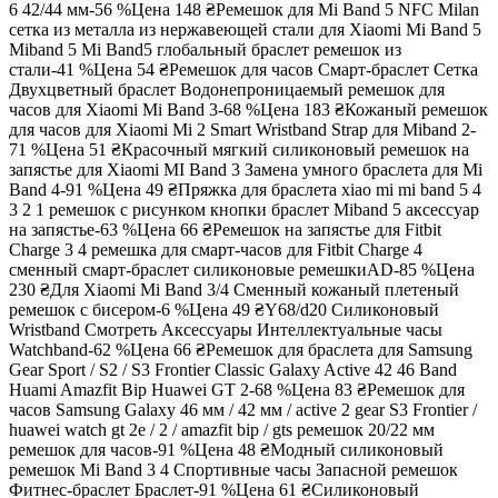
6 42/44 мм-56 %
Цена
148 ₴
Ремешок для Mi Band 5 NFC Milan
сетка из металла из нержавеющей стали для Xiaomi Mi Band 5
Miband 5 Mi Band5 глобальный браслет ремешок из
стали-41 %
Цена
54 ₴
Ремешок для часов Смарт-браслет Сетка
Двухцветный браслет Водонепроницаемый ремешок для
часов для Xiaomi Mi Band 3-68 %
Цена
183 ₴
Кожаный ремешок
для часов для Xiaomi Mi 2 Smart Wristband Strap для Miband 2-
71 %
Цена
51 ₴
Красочный мягкий силиконовый ремешок на
запястье для Xiaomi MI Band 3 Замена умного браслета для Mi
Band 4-91 %
Цена
49 ₴
Пряжка для браслета xiao mi mi band 5 4
3 2 1 ремешок с рисунком кнопки браслет Miband 5 аксессуар
на запястье-63 %
Цена
66 ₴
Ремешок на запястье для Fitbit
Charge 3 4 ремешка для смарт-часов для Fitbit Charge 4
сменный смарт-браслет силиконовые ремешкиAD-85 %
Цена
230 ₴
Для Xiaomi Mi Band 3/4 Сменный кожаный плетеный
ремешок с бисером-6 %
Цена
49 ₴
Y68/d20 Силиконовый
Wristband Смотреть Аксессуары Интеллектуальные часы
Watchband-62 %
Цена
66 ₴
Ремешок для браслета для Samsung
Gear Sport / S2 / S3 Frontier Classic Galaxy Active 42 46 Band
Huami Amazfit Bip Huawei GT 2-68 %
Цена
83 ₴
Ремешок для
часов Samsung Galaxy 46 мм / 42 мм / active 2 gear S3 Frontier /
huawei watch gt 2e / 2 / amazfit bip / gts ремешок 20/22 мм
ремешок для часов-91 %
Цена
48 ₴
Модный силиконовый
ремешок Mi Band 3 4 Спортивные часы Запасной ремешок
Фитнес-браслет Браслет-91 %
Цена
61 ₴
Силиконовый