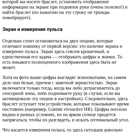
которой вы носите браслет, установить отображение
информации на экране при поднятии руки (очень полезно!) и
найти браслет (по нажатию на эту строку он трижды
повибрирует).
Экран и измерение пульса
Отдельно стоит остановиться на двух опциях, которые
отличают новинку от первой версии: это наличие экрана и
измерение пульса. Экран здесь совсем крошечный, и
единственная его задача — отображать цифры и значки. То
есть никакого полноценного изображения здесь быть не
может.
Хотя на фото выше цифры выглядят зеленоватыми, на самом
деле они белые, причем с заметной зернистостью. Экран
включается только тогда, когда вы либо дотрагиваетесь до
сенсорной зоны, либо поднимаете руку (в случае, если вы
активировали эту опцию в настройках). Следовательно, здесь
браслет уступает тем устройствам, которые показывают время
постоянно (например, Garmin vivoactive HR). Цифры неплохо
видны в разных условиях, но на ярком солнце придется
напрягаться, чтобы их разглядеть, и искать оптимальный угол.
Что касается измерения пульса, то здесь ситуация довольно