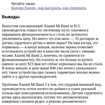
Читайте также:
Браузер Xiaomi - как настроить, как отключить
Выводы
Выпустив сенсационный Xiaomi Mi Band за $13,
производитель пошел по логичному пути: понемногу
наращивать функциональность и столь же деликатно
увеличивать цену. Но много это или мало — 10 долларов за
датчик сердечного ритма и мини-экран? На наш взгляд, это
нормально — в конце концов, наличие экрана позволяет
использовать устройство в качестве часов (хотя с умными
часами Xiaomi Mi Band 2, конечно, не сравнится по
функциональности). Но платить за это больше (а купить
именно за цену $23 браслет сейчас нереально) мы бы не стали.
В конце концов, в цене выше $40 уже ничего уникального
нет, такие устройства при схожих параметрах вполне можно
найти и у других производителей.
Проблема Xiaomi Mi Band 2 в том, что ухудшив внешний вид,
производитель почти ничего не добавил в плане реальной
пользы при повседневном использовании. Датчик сердечного
ритма здесь малополезен, потому что автоматические
измерения слишком редки, а режима динамического