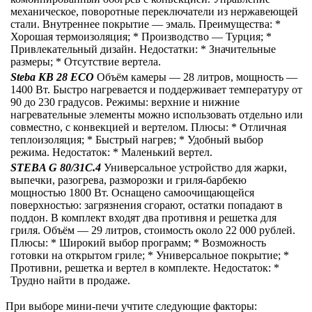
механическое, поворотные переключатели из нержавеющей
стали. Внутреннее покрытие — эмаль. Преимущества: *
Хорошая термоизоляция; * Производство — Турция; *
Привлекательный дизайн. Недостатки: * Значительные
размеры; * Отсутствие вертела.
Steba KB 28 ECO
Объём камеры — 28 литров, мощность —
1400 Вт. Быстро нагревается и поддерживает температуру от
90 до 230 градусов. Режимы: верхние и нижние
нагревательные элементы можно использовать отдельно или
совместно, с конвекцией и вертелом. Плюсы: * Отличная
теплоизоляция; * Быстрый нагрев; * Удобный выбор
режима. Недостаток: * Маленький вертел.
STEBA G 80/31C.4
Универсальное устройство для жарки,
выпечки, разогрева, разморозки и гриля-барбекю
мощностью 1800 Вт. Оснащено самоочищающейся
поверхностью: загрязнения сгорают, остатки попадают в
поддон. В комплект входят два противня и решетка для
гриля. Объём — 29 литров, стоимость около 22 000 рублей.
Плюсы: * Широкий выбор программ; * Возможность
готовки на открытом гриле; * Универсальное покрытие; *
Противни, решетка и вертел в комплекте. Недостаток: *
Трудно найти в продаже.
При выборе мини-печи учтите следующие факторы: