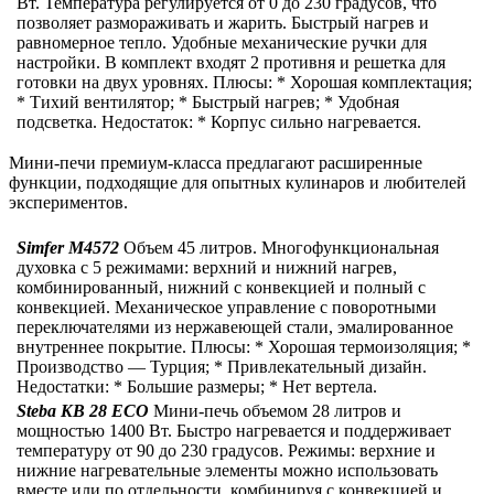
Вт. Температура регулируется от 0 до 230 градусов, что
позволяет размораживать и жарить. Быстрый нагрев и
равномерное тепло. Удобные механические ручки для
настройки. В комплект входят 2 противня и решетка для
готовки на двух уровнях. Плюсы: * Хорошая комплектация;
* Тихий вентилятор; * Быстрый нагрев; * Удобная
подсветка. Недостаток: * Корпус сильно нагревается.
Мини-печи премиум-класса предлагают расширенные
функции, подходящие для опытных кулинаров и любителей
экспериментов.
Simfer M4572
Объем 45 литров. Многофункциональная
духовка с 5 режимами: верхний и нижний нагрев,
комбинированный, нижний с конвекцией и полный с
конвекцией. Механическое управление с поворотными
переключателями из нержавеющей стали, эмалированное
внутреннее покрытие. Плюсы: * Хорошая термоизоляция; *
Производство — Турция; * Привлекательный дизайн.
Недостатки: * Большие размеры; * Нет вертела.
Steba KB 28 ECO
Мини-печь объемом 28 литров и
мощностью 1400 Вт. Быстро нагревается и поддерживает
температуру от 90 до 230 градусов. Режимы: верхние и
нижние нагревательные элементы можно использовать
вместе или по отдельности, комбинируя с конвекцией и