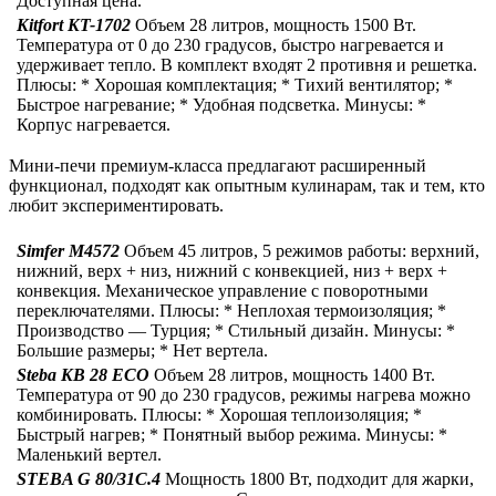
Доступная цена.
Kitfort KT-1702
Объем 28 литров, мощность 1500 Вт.
Температура от 0 до 230 градусов, быстро нагревается и
удерживает тепло. В комплект входят 2 противня и решетка.
Плюсы: * Хорошая комплектация; * Тихий вентилятор; *
Быстрое нагревание; * Удобная подсветка. Минусы: *
Корпус нагревается.
Мини-печи премиум-класса предлагают расширенный
функционал, подходят как опытным кулинарам, так и тем, кто
любит экспериментировать.
Simfer M4572
Объем 45 литров, 5 режимов работы: верхний,
нижний, верх + низ, нижний с конвекцией, низ + верх +
конвекция. Механическое управление с поворотными
переключателями. Плюсы: * Неплохая термоизоляция; *
Производство — Турция; * Стильный дизайн. Минусы: *
Большие размеры; * Нет вертела.
Steba KB 28 ECO
Объем 28 литров, мощность 1400 Вт.
Температура от 90 до 230 градусов, режимы нагрева можно
комбинировать. Плюсы: * Хорошая теплоизоляция; *
Быстрый нагрев; * Понятный выбор режима. Минусы: *
Маленький вертел.
STEBA G 80/31C.4
Мощность 1800 Вт, подходит для жарки,