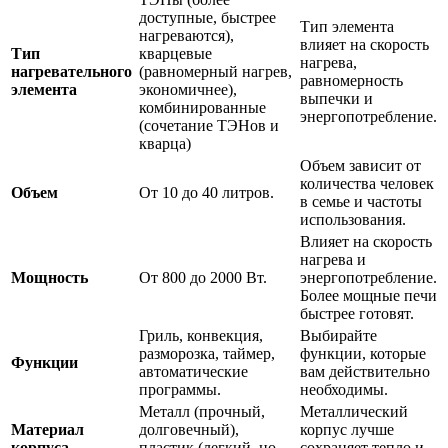
доступные, быстрее
Тип элемента
нагреваются),
влияет на скорость
Тип
кварцевые
нагрева,
нагревательного
(равномерный нагрев,
равномерность
элемента
экономичнее),
выпечки и
комбинированные
энергопотребление.
(сочетание ТЭНов и
кварца)
Объем зависит от
количества человек
Объем
От 10 до 40 литров.
в семье и частоты
использования.
Влияет на скорость
нагрева и
Мощность
От 800 до 2000 Вт.
энергопотребление.
Более мощные печи
быстрее готовят.
Гриль, конвекция,
Выбирайте
разморозка, таймер,
функции, которые
Функции
автоматические
вам действительно
программы.
необходимы.
Металл (прочный,
Металлический
Материал
долговечный),
корпус лучше
корпуса
пластик (легкий, но
сохраняет тепло и