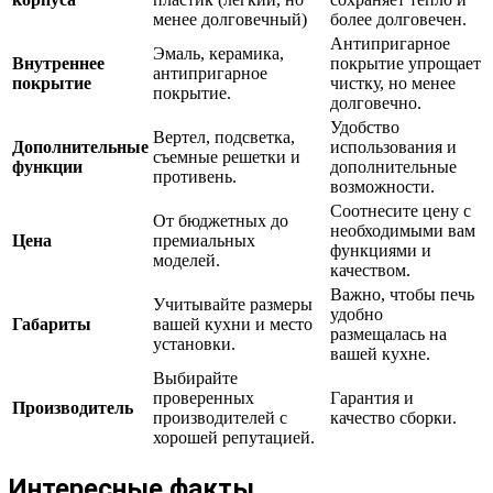
менее долговечный)
более долговечен.
Антипригарное
Эмаль, керамика,
Внутреннее
покрытие упрощает
антипригарное
покрытие
чистку, но менее
покрытие.
долговечно.
Удобство
Вертел, подсветка,
Дополнительные
использования и
съемные решетки и
функции
дополнительные
противень.
возможности.
Соотнесите цену с
От бюджетных до
необходимыми вам
Цена
премиальных
функциями и
моделей.
качеством.
Важно, чтобы печь
Учитывайте размеры
удобно
Габариты
вашей кухни и место
размещалась на
установки.
вашей кухне.
Выбирайте
проверенных
Гарантия и
Производитель
производителей с
качество сборки.
хорошей репутацией.
Интересные факты