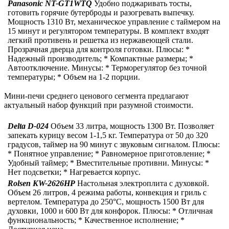
Panasonic NT-GT1WTQ
Удобно поджаривать тосты,
готовить горячие бутерброды и разогревать выпечку.
Мощность 1310 Вт, механическое управление с таймером на
15 минут и регулятором температуры. В комплект входят
легкий противень и решетка из нержавеющей стали.
Прозрачная дверца для контроля готовки. Плюсы: *
Надежный производитель; * Компактные размеры; *
Автоотключение. Минусы: * Терморегулятор без точной
температуры; * Объем на 1-2 порции.
Мини-печи среднего ценового сегмента предлагают
актуальный набор функций при разумной стоимости.
Delta D-024
Объем 33 литра, мощность 1300 Вт. Позволяет
запекать курицу весом 1-1,5 кг. Температура от 50 до 320
градусов, таймер на 90 минут с звуковым сигналом. Плюсы:
* Понятное управление; * Равномерное приготовление; *
Удобный таймер; * Вместительные противни. Минусы: *
Нет подсветки; * Нагревается корпус.
Rolsen KW-2626HP
Настольная электроплита с духовкой.
Объем 26 литров, 4 режима работы, конвекция и гриль с
вертелом. Температура до 250°С, мощность 1500 Вт для
духовки, 1000 и 600 Вт для конфорок. Плюсы: * Отличная
функциональность; * Качественное исполнение; *