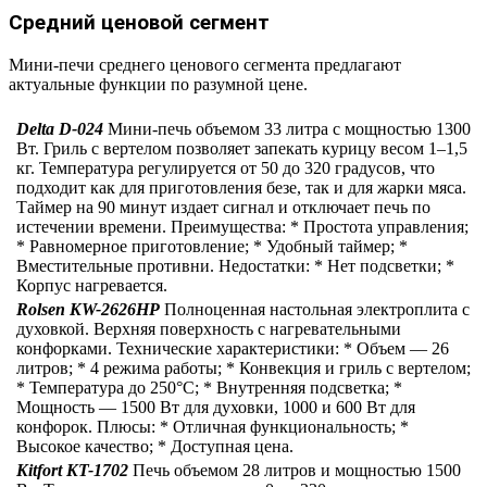
Средний ценовой сегмент
Мини-печи среднего ценового сегмента предлагают
актуальные функции по разумной цене.
Delta D-024
Мини-печь объемом 33 литра с мощностью 1300
Вт. Гриль с вертелом позволяет запекать курицу весом 1–1,5
кг. Температура регулируется от 50 до 320 градусов, что
подходит как для приготовления безе, так и для жарки мяса.
Таймер на 90 минут издает сигнал и отключает печь по
истечении времени. Преимущества: * Простота управления;
* Равномерное приготовление; * Удобный таймер; *
Вместительные противни. Недостатки: * Нет подсветки; *
Корпус нагревается.
Rolsen KW-2626HP
Полноценная настольная электроплита с
духовкой. Верхняя поверхность с нагревательными
конфорками. Технические характеристики: * Объем — 26
литров; * 4 режима работы; * Конвекция и гриль с вертелом;
* Температура до 250°С; * Внутренняя подсветка; *
Мощность — 1500 Вт для духовки, 1000 и 600 Вт для
конфорок. Плюсы: * Отличная функциональность; *
Высокое качество; * Доступная цена.
Kitfort KT-1702
Печь объемом 28 литров и мощностью 1500