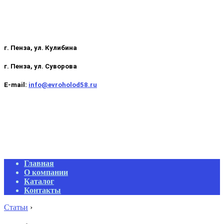
г. Пенза, ул. Кулибина
г. Пенза, ул. Суворова
E-mail:
info@evroholod58.ru
Primary
Главная
Navigation
О компании
Menu
Каталог
Контакты
Статьи
›