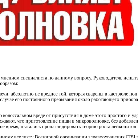
ь мнением специалиста по данному вопросу. Руководитель испы
образом:
ечи, абсолютно не вреднее той, которая сварены в кастрюле поп
лучае его постоянного пребывания около работающего прибора в
 колоссальном вреде от присутствия в доме этого простого и уд
ждают, что приготовление пищи в микроволновке, без добавлен
ое время, пытались пропагандировать теорию роста лейкоцитов в
нному вердикту Всемирной организации здравоохранения СВЧ пе