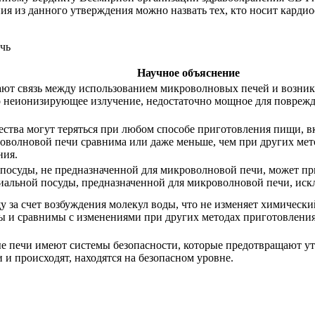
ия из данного утверждения можно назвать тех, кто носит кард
Научное объяснение
ают связь между использованием микроволновых печей и возник
 неионизирующее излучение, недостаточно мощное для повреж
ства могут теряться при любом способе приготовления пищи, вк
оволновой печи сравнима или даже меньше, чем при других мето
ния.
посуды, не предназначенной для микроволновой печи, может п
иальной посуды, предназначенной для микроволновой печи, искл
за счет возбуждения молекул воды, что не изменяет химически
 и сравнимы с изменениями при других методах приготовления
печи имеют системы безопасности, которые предотвращают уте
 и происходят, находятся на безопасном уровне.