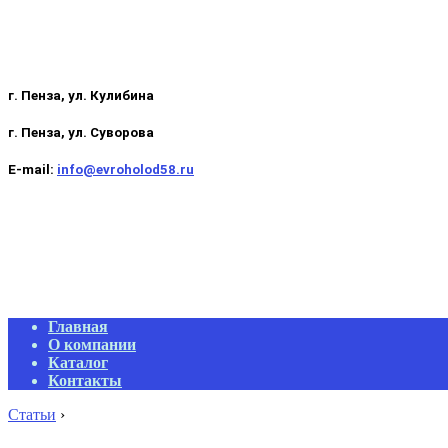
г. Пенза, ул. Кулибина
г. Пенза, ул. Суворова
E-mail:
info@evroholod58.ru
Primary
Главная
Navigation
О компании
Menu
Каталог
Контакты
Статьи
›