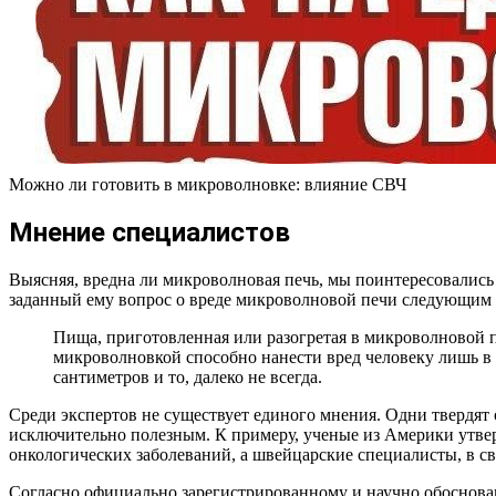
Можно ли готовить в микроволновке: влияние СВЧ
Мнение специалистов
Выясняя, вредна ли микроволновая печь, мы поинтересовалис
заданный ему вопрос о вреде микроволновой печи следующим 
Пища, приготовленная или разогретая в микроволновой п
микроволновкой способно нанести вред человеку лишь в с
сантиметров и то, далеко не всегда.
Среди экспертов не существует единого мнения. Одни твердят о
исключительно полезным. К примеру, ученые из Америки утвер
онкологических заболеваний, а швейцарские специалисты, в св
Согласно официально зарегистрированному и научно обоснова