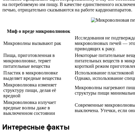
на потребляемую им пищу. В качестве единственного исключен
печью, отрицательно сказываются на работе кардиоаппаратов.
Миф о вреде микроволновок
Исследования не подтвержд
Микроволны вызывают рак
микроволновых печей — это
приводящих к раку.
Пища, приготовленная в
Некоторые питательные веще
микроволновке, теряет
питательных веществ в микр
питательные вещества
короткий режим приготовле
Пластик в микроволновке
Использование пластиковой 
выделяет вредные вещества
Однако, использование спец
Микроволновка изменяет
Микроволны нагревают пищу 
структуру пищи, делая её
структуры пищи минимальны
вредной
Микроволновка излучает
Современные микроволновые 
вредные волны даже в
выключена. Утечки, если они
выключенном состоянии
Интересные факты