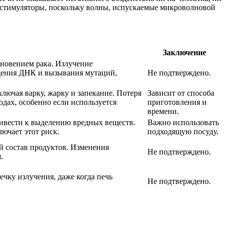
иостимуляторы, поскольку волны, испускаемые микроволновой
Заключение
новением рака. Излучение
дения ДНК и вызывания мутаций,
Не подтверждено.
лючая варку, жарку и запекание. Потеря
Зависит от способа
дах, особенно если используется
приготовления и
времени.
ривести к выделению вредных веществ.
Важно использовать
ючает этот риск.
подходящую посуду.
й состав продуктов. Изменения
Не подтверждено.
.
чку излучения, даже когда печь
Не подтверждено.