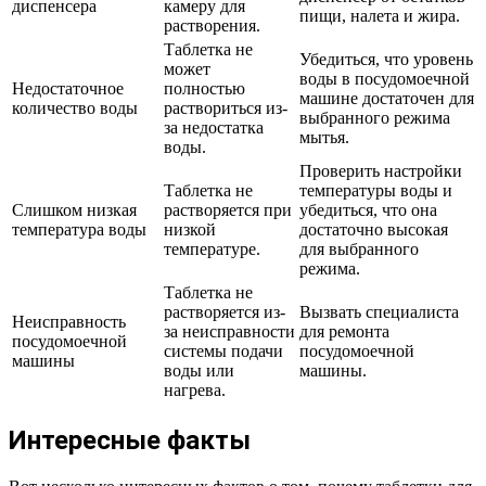
диспенсера
камеру для
пищи, налета и жира.
растворения.
Таблетка не
Убедиться, что уровень
может
воды в посудомоечной
Недостаточное
полностью
машине достаточен для
количество воды
раствориться из-
выбранного режима
за недостатка
мытья.
воды.
Проверить настройки
Таблетка не
температуры воды и
Слишком низкая
растворяется при
убедиться, что она
температура воды
низкой
достаточно высокая
температуре.
для выбранного
режима.
Таблетка не
растворяется из-
Вызвать специалиста
Неисправность
за неисправности
для ремонта
посудомоечной
системы подачи
посудомоечной
машины
воды или
машины.
нагрева.
Интересные факты