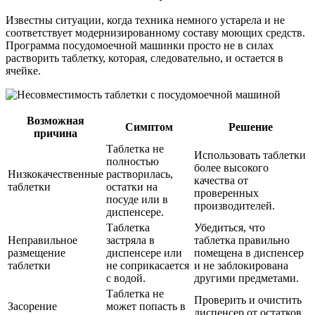
Известны ситуации, когда техника немного устарела и не
соответствует модернизированному составу моющих средств.
Программа посудомоечной машинки просто не в силах
растворить таблетку, которая, следовательно, и остается в
ячейке.
Возможная
Симптом
Решение
причина
Таблетка не
Использовать таблетки
полностью
более высокого
Низкокачественные
растворилась,
качества от
таблетки
остатки на
проверенных
посуде или в
производителей.
диспенсере.
Таблетка
Убедиться, что
Неправильное
застряла в
таблетка правильно
размещение
диспенсере или
помещена в диспенсер
таблетки
не соприкасается
и не заблокирована
с водой.
другими предметами.
Таблетка не
Проверить и очистить
Засорение
может попасть в
диспенсер от остатков