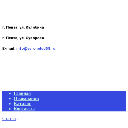
г. Пенза, ул. Кулибина
г. Пенза, ул. Суворова
E-mail:
info@evroholod58.ru
Primary
Главная
Navigation
О компании
Menu
Каталог
Контакты
Статьи
›