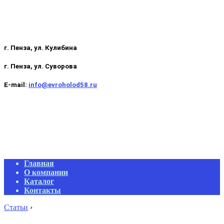
г. Пенза, ул. Кулибина
г. Пенза, ул. Суворова
E-mail:
info@evroholod58.ru
Primary
Главная
Navigation
О компании
Menu
Каталог
Контакты
Статьи
›