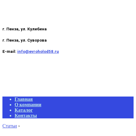
г. Пенза, ул. Кулибина
г. Пенза, ул. Суворова
E-mail:
info@evroholod58.ru
Primary
Главная
Navigation
О компании
Menu
Каталог
Контакты
Статьи
›