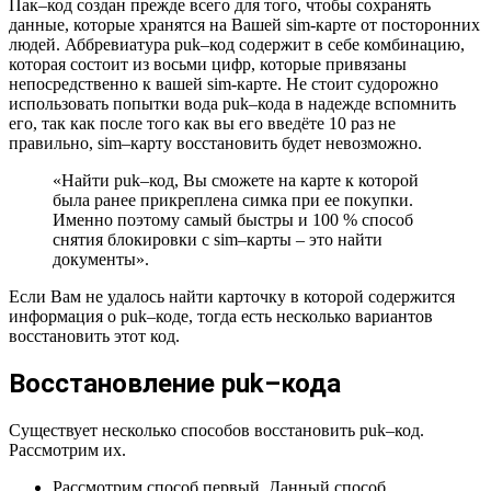
Пак–код создан прежде всего для того, чтобы сохранять
данные, которые хранятся на Вашей sim-карте от посторонних
людей. Аббревиатура puk–код содержит в себе комбинацию,
которая состоит из восьми цифр, которые привязаны
непосредственно к вашей sim-карте. Не стоит судорожно
использовать попытки вода puk–кода в надежде вспомнить
его, так как после того как вы его введёте 10 раз не
правильно, sim–карту восстановить будет невозможно.
«Найти puk–код, Вы сможете на карте к которой
была ранее прикреплена симка при ее покупки.
Именно поэтому самый быстры и 100 % способ
снятия блокировки с sim–карты – это найти
документы».
Если Вам не удалось найти карточку в которой содержится
информация о puk–коде, тогда есть несколько вариантов
восстановить этот код.
Восстановление puk–кода
Существует несколько способов восстановить puk–код.
Рассмотрим их.
Рассмотрим способ первый. Данный способ