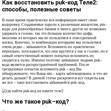
Как восстановить puk-код Теле2:
способы, полезные советы
В наше время практически вся информация имеет свою
кодировку. Создаваемые пароли к различным аккаунтам, pin–
коды для разнообразных банков и много другое не возможно
удержать в голове, так это большое количество цифр,
многими из которых мы не пользуемся в повседневной
жизни. Конечно, те комбинации которыми мы пользуемся
очень редко – забываются. Вспомнить их практически
нереально, хотя кажется, что они крутятся у нас в голове, но в
самый ответственный момент попытки вспомнить их
сводятся к нулю. Именно поэтому забывание людьми puk–
кода является распространённой проблемой. После
трехразовых попыток вспомнить puk – код Вы
обнаруживаете, что Ваша sim – карта заблокирована, и что же
делать дальше? В данной статье раскроются все секреты как
же все – таки восстановить забывшейся puk–код.
Что же такое puk–код?