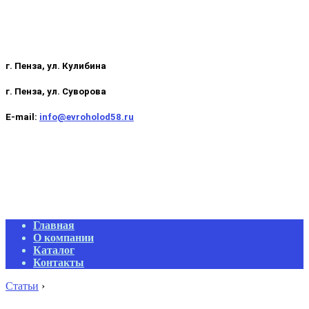
г. Пенза, ул. Кулибина
г. Пенза, ул. Суворова
E-mail:
info@evroholod58.ru
Primary
Главная
Navigation
О компании
Menu
Каталог
Контакты
Статьи
›