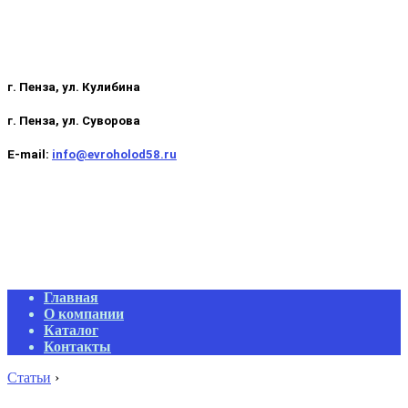
г. Пенза, ул. Кулибина
г. Пенза, ул. Суворова
E-mail:
info@evroholod58.ru
Primary
Главная
Navigation
О компании
Menu
Каталог
Контакты
Статьи
›