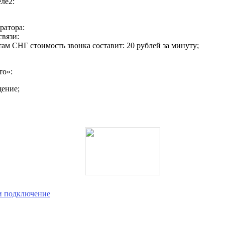
ле2:
ратора:
связи:
там СНГ стоимость звонка составит: 20 рублей за минуту;
то»:
щение;
 и подключение