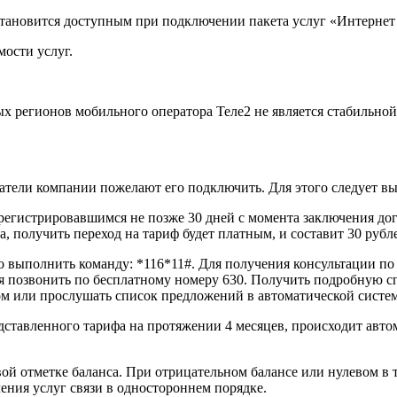
становится доступным при подключении пакета услуг «Интернет
ости услуг.
ых регионов мобильного оператора Теле2 не является стабильной
ватели компании пожелают его подключить. Для этого следует 
регистрировавшимся не позже 30 дней с момента заключения дог
, получить переход на тариф будет платным, и составит 30 рубл
но выполнить команду: *116*11#. Для получения консультации п
я позвонить по бесплатному номеру 630. Получить подробную с
м или прослушать список предложений в автоматической систем
ставленного тарифа на протяжении 4 месяцев, происходит автома
вой отметке баланса. При отрицательном балансе или нулевом в 
чения услуг связи в одностороннем порядке.