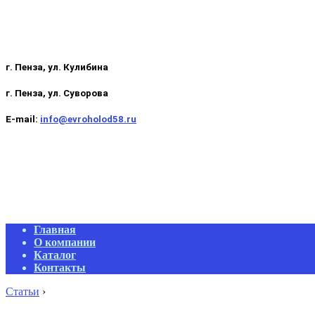
г. Пенза, ул. Кулибина
г. Пенза, ул. Суворова
E-mail:
info@evroholod58.ru
Primary
Главная
Navigation
О компании
Menu
Каталог
Контакты
Статьи
›