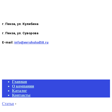
г. Пенза, ул. Кулибина
г. Пенза, ул. Суворова
E-mail:
info@evroholod58.ru
Primary
Главная
Navigation
О компании
Menu
Каталог
Контакты
Статьи
›