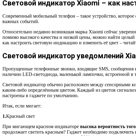
Световой индикатор Xiaomi – как нас
Современный мобильный телефон – такое устройство, которое 
важных событий.
Относительно недавно возникшая марка Xiaomi сейчас уверенн
помимо высокого качества и низкой цены, можно найти целый
как настроить световую индикацию и изменить её цвет – читайт
Световой индикатор уведомлений Xiao
Пропущенные телефонные звонки, входящие SMS, сообщения из 
наличию LED-светодиода, маленькой лампочки, встроенной в т
Световой индикатор обычно расположен между сенсорными кно
каким-либо определённым цветом. Каждый из цветов сигнализ
настроены в гаджете по умолчанию.
Итак, если мигает:
1.
Красный свет
При мигающем красном индикаторе
высока вероятность того
продолжает светить красным? Гаджет необходимо подключить к 