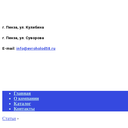
г. Пенза, ул. Кулибина
г. Пенза, ул. Суворова
E-mail:
info@evroholod58.ru
Primary
Главная
Navigation
О компании
Menu
Каталог
Контакты
Статьи
›