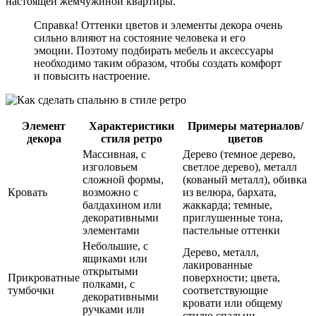
настоящей жемчужиной квартиры.
Справка! Оттенки цветов и элементы декора очень
сильно влияют на состояние человека и его
эмоции. Поэтому подбирать мебель и аксессуары
необходимо таким образом, чтобы создать комфорт
и повысить настроение.
Элемент
Характеристики
Примеры материалов/
декора
стиля ретро
цветов
Массивная, с
Дерево (темное дерево,
изголовьем
светлое дерево), металл
сложной формы,
(кованый металл), обивка
Кровать
возможно с
из велюра, бархата,
балдахином или
жаккарда; темные,
декоративными
приглушенные тона,
элементами
пастельные оттенки
Небольшие, с
Дерево, металл,
ящиками или
лакированные
открытыми
Прикроватные
поверхности; цвета,
полками, с
тумбочки
соответствующие
декоративными
кровати или общему
ручками или
стилю спальни