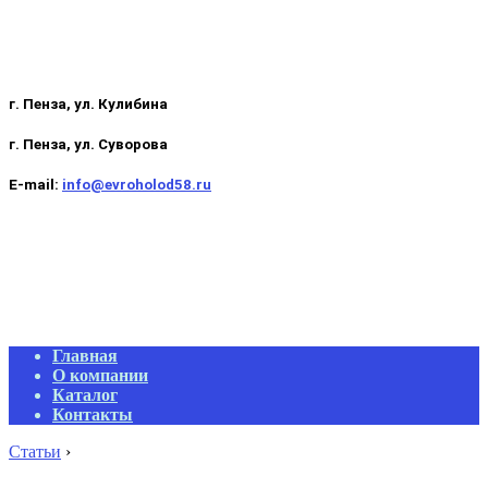
г. Пенза, ул. Кулибина
г. Пенза, ул. Суворова
E-mail:
info@evroholod58.ru
Primary
Главная
Navigation
О компании
Menu
Каталог
Контакты
Статьи
›