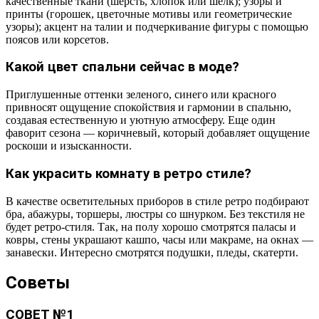
качественные ткани (шерсть, хлопок или шелк); узоры и
принты (горошек, цветочные мотивы или геометрические
узоры); акцент на талии и подчеркивание фигуры с помощью
поясов или корсетов.
Какой цвет спальни сейчас в моде?
Приглушенные оттенки зеленого, синего или красного
привносят ощущение спокойствия и гармонии в спальню,
создавая естественную и уютную атмосферу. Еще один
фаворит сезона — коричневый, который добавляет ощущение
роскоши и изысканности.
Как украсить комнату в ретро стиле?
В качестве осветительных приборов в стиле ретро подбирают
бра, абажуры, торшеры, люстры со шнурком. Без текстиля не
будет ретро-стиля. Так, на полу хорошо смотрятся паласы и
ковры, стены украшают кашпо, часы или макраме, на окнах —
занавески. Интересно смотрятся подушки, пледы, скатерти.
Советы
СОВЕТ №1