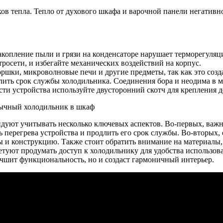
в тепла. Тепло от духового шкафа и варочной панели негативно
копление пыли и грязи на конденсаторе нарушает терморегуляци
росети, и избегайте механических воздействий на корпус.
оршки, микроволновые печи и другие предметы, так как это соз
лить срок службы холодильника. Соединения бора и неодима в м
ти устройства используйте двусторонний скотч для крепления д
дуют учитывать несколько ключевых аспектов. Во-первых, важн
ь перегрева устройства и продлить его срок службы. Во-вторых,
ы и конструкцию. Также стоит обратить внимание на материалы
ветуют продумать доступ к холодильнику для удобства использо
чшит функциональность, но и создаст гармоничный интерьер.