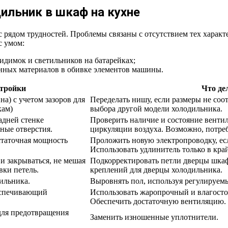
ильник в шкаф на кухне
 рядом трудностей. Проблемы связаны с отсутствием тех характ
с умом:
идимок и светильников на батарейках;
нных материалов в обивке элементов машины.
стройки
Что де
а) с учетом зазоров для
Переделать нишу, если размеры не соо
кам)
выбора другой модели холодильника.
адней стенке
Проверить наличие и состояние вентил
ные отверстия.
циркуляции воздуха. Возможно, потре
статочная мощность
Проложить новую электропроводку, есл
Использовать удлинитель только в кра
и закрываться, не мешая
Подкорректировать петли дверцы шкаф
вки петель.
креплений для дверцы холодильника.
ильника.
Выровнять пол, используя регулируем
еспечивающий
Использовать жаропрочный и влагосто
Обеспечить достаточную вентиляцию.
для предотвращения
Заменить изношенные уплотнители.