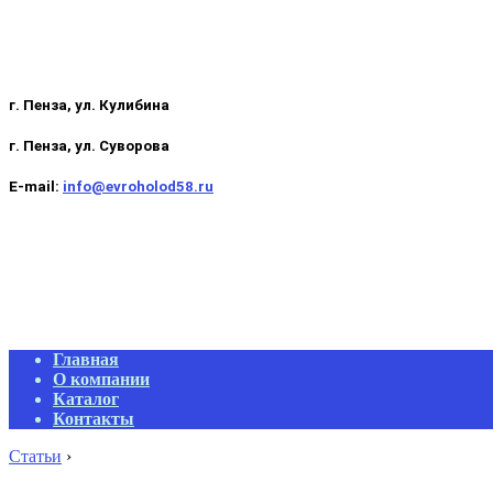
г. Пенза, ул. Кулибина
г. Пенза, ул. Суворова
E-mail:
info@evroholod58.ru
Primary
Главная
Navigation
О компании
Menu
Каталог
Контакты
Статьи
›