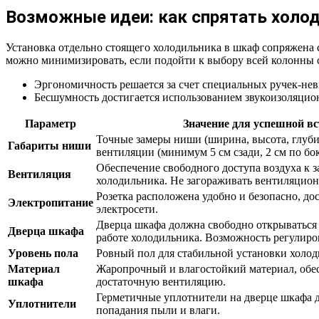
Возможные идеи: как спрятать холод
Установка отдельно стоящего холодильника в шкаф сопряжена с
можно минимизировать, если подойти к выбору всей колонны 
Эргономичность решается за счет специальных ручек-нев
Бесшумность достигается использованием звукоизоляцио
Параметр
Значение для успешной в
Точные замеры ниши (ширина, высота, глубин
Габариты ниши
вентиляции (минимум 5 см сзади, 2 см по бо
Обеспечение свободного доступа воздуха к з
Вентиляция
холодильника. Не загораживать вентиляцион
Розетка расположена удобно и безопасно, до
Электропитание
электросети.
Дверца шкафа должна свободно открываться 
Дверца шкафа
работе холодильника. Возможность регулиро
Уровень пола
Ровный пол для стабильной установки холод
Материал
Жаропрочный и влагостойкий материал, об
шкафа
достаточную вентиляцию.
Герметичные уплотнители на дверце шкафа 
Уплотнители
попадания пыли и влаги.