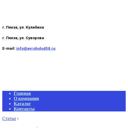
г. Пенза, ул. Кулибина
г. Пенза, ул. Суворова
E-mail:
info@evroholod58.ru
Primary
Главная
Navigation
О компании
Menu
Каталог
Контакты
Статьи
›