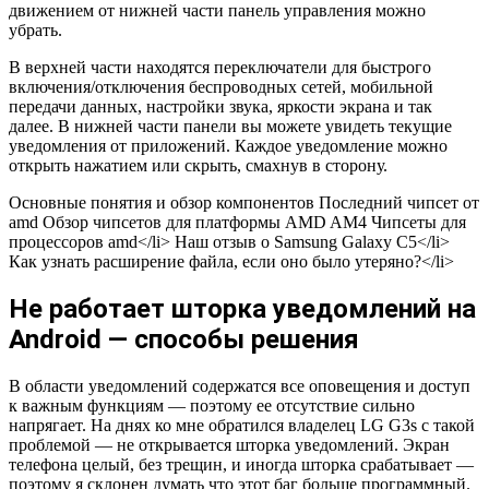
движением от нижней части панель управления можно
убрать.
В верхней части находятся переключатели для быстрого
включения/отключения беспроводных сетей, мобильной
передачи данных, настройки звука, яркости экрана и так
далее. В нижней части панели вы можете увидеть текущие
уведомления от приложений. Каждое уведомление можно
открыть нажатием или скрыть, смахнув в сторону.
Основные понятия и обзор компонентов Последний чипсет от
amd Обзор чипсетов для платформы AMD AM4 Чипсеты для
процессоров amd</li> Наш отзыв о Samsung Galaxy C5</li>
Как узнать расширение файла, если оно было утеряно?</li>
Не работает шторка уведомлений на
Android — способы решения
В области уведомлений содержатся все оповещения и доступ
к важным функциям — поэтому ее отсутствие сильно
напрягает. На днях ко мне обратился владелец LG G3s с такой
проблемой — не открывается шторка уведомлений. Экран
телефона целый, без трещин, и иногда шторка срабатывает —
поэтому я склонен думать что этот баг больше программный.