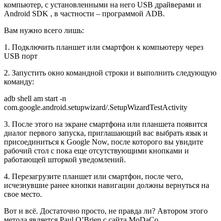
компьютер, с установленными на него USB драйверами и
Android SDK , в частности – программой ADB.
Вам нужно всего лишь:
1. Подключить планшет или смартфон к компьютеру через
USB порт
2. Запустить окно командной строки и выполнить следующую
команду:
adb shell am start -n
com.google.android.setupwizard/.SetupWizardTestActivity
3. После этого на экране смартфона или планшета появится
диалог первого запуска, приглашающий вас выбрать язык и
присоединиться к Google Now, после которого вы увидите
рабочий стол с пока еще отсутствующими кнопками и
работающей шторкой уведомлений.
4. Перезагрузите планшет или смартфон, после чего,
исчезнувшие ранее кнопки навигации должны вернуться на
свое место.
Вот и всё. Достаточно просто, не правда ли? Автором этого
метода является Paul O’Brien с сайта MoDaCo.