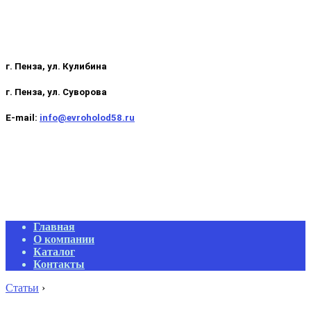
г. Пенза, ул. Кулибина
г. Пенза, ул. Суворова
E-mail:
info@evroholod58.ru
Primary
Главная
Navigation
О компании
Menu
Каталог
Контакты
Статьи
›