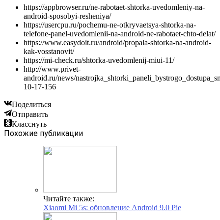
https://appbrowser.ru/ne-rabotaet-shtorka-uvedomleniy-na-
android-sposobyi-resheniya/
https://usercpu.ru/pochemu-ne-otkryvaetsya-shtorka-na-
telefone-panel-uvedomlenii-na-android-ne-rabotaet-chto-delat/
https://www.easydoit.ru/android/propala-shtorka-na-android-
kak-vosstanovit/
https://mi-check.ru/shtorka-uvedomlenij-miui-11/
http://www.privet-
android.ru/news/nastrojka_shtorki_paneli_bystrogo_dostupa_
10-17-156
Поделиться
Отправить
Класснуть
Похожие публикации
Читайте также:
Xiaomi Mi 5s: обновление Android 9.0 Pie