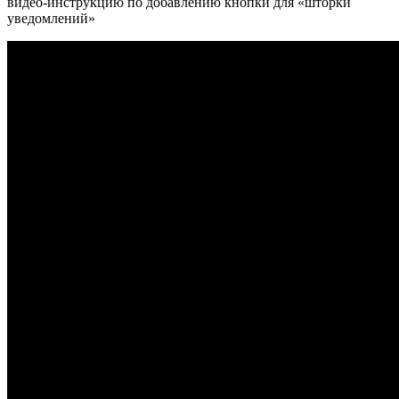
видео-инструкцию по добавлению кнопки для «шторки
уведомлений»