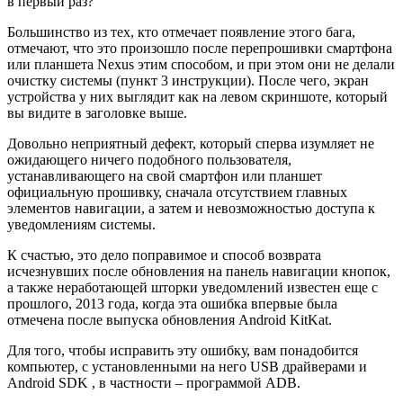
в первый раз?
Большинство из тех, кто отмечает появление этого бага,
отмечают, что это произошло после перепрошивки смартфона
или планшета Nexus этим способом, и при этом они не делали
очистку системы (пункт 3 инструкции). После чего, экран
устройства у них выглядит как на левом скриншоте, который
вы видите в заголовке выше.
Довольно неприятный дефект, который сперва изумляет не
ожидающего ничего подобного пользователя,
устанавливающего на свой смартфон или планшет
официальную прошивку, сначала отсутствием главных
элементов навигации, а затем и невозможностью доступа к
уведомлениям системы.
К счастью, это дело поправимое и способ возврата
исчезнувших после обновления на панель навигации кнопок,
а также неработающей шторки уведомлений известен еще с
прошлого, 2013 года, когда эта ошибка впервые была
отмечена после выпуска обновления Android KitKat.
Для того, чтобы исправить эту ошибку, вам понадобится
компьютер, с установленными на него USB драйверами и
Android SDK , в частности – программой ADB.