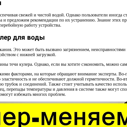
ы
печивая свежей и чистой водой. Однако пользователи иногда ст
ра и предложим рекомендации по их устранению. Знание этих п
перебойную работу устройства.
лер для воды
кания. Это может быть вызвано загрязнением, неисправностями 
ойством с нижней загрузкой.
 течи кулера. Однако, если вы хотите сэкономить, можно само
ькими факторами, на которые обращают внимание эксперты. Во-п
 эластичность и не обеспечивают должной герметичности. Во-вт
ю трубок и соединений. Также стоит учитывать качество испол
, перепады температуры и давления в системе также могут спо
омогут избежать многих проблем.