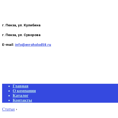
г. Пенза, ул. Кулибина
г. Пенза, ул. Суворова
E-mail:
info@evroholod58.ru
Primary
Главная
Navigation
О компании
Menu
Каталог
Контакты
Статьи
›