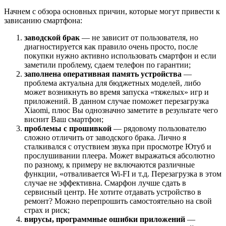
Начнем с обзора основных причин, которые могут привести к
зависанию смартфона:
заводской брак
— не зависит от пользователя, но
диагностируется как правило очень просто, после
покупки нужно активно использовать смартфон и если
заметили проблему, сдаем телефон по гарантии;
заполнена оперативная память устройства
—
проблема актуальна для бюджетных моделей, либо
может возникнуть во время запуска «тяжелых» игр и
приложений. В данном случае поможет перезагрузка
Xiaomi, плюс Вы однозначно заметите в результате чего
виснит Ваш смартфон;
проблемы с прошивкой
— рядовому пользователю
сложно отличить от заводского брака. Лично я
сталкивался с отуствием звука при просмотре Ютуб и
прослушивании плеера. Может выражаться абсолютно
по разному, к примеру не включаются различные
функции, «отваливается Wi-FI и т.д. Перезагрузка в этом
случае не эффективна. Смарфон лучше сдать в
сервисный центр. Не хотите отдавать устройство в
ремонт? Можно перепрошить самостоятельно на свой
страх и риск;
вирусы, программные ошибки приложений
—