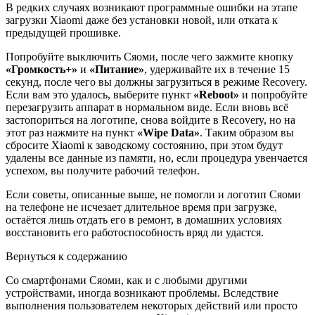
В редких случаях возникают программные ошибки на этапе
загрузки Xiaomi даже без установки новой, или отката к
предыдущей прошивке.
Попробуйте выключить Сяоми, после чего зажмите кнопку
«Громкость+»
и
«Питание»
, удерживайте их в течение 15
секунд, после чего вы должны загрузиться в режиме Recovery.
Если вам это удалось, выберите пункт
«Reboot»
и попробуйте
перезагрузить аппарат в нормальном виде. Если вновь всё
застопориться на логотипе, снова войдите в Recovery, но на
этот раз нажмите на пункт
«Wipe Data»
. Таким образом вы
сбросите Xiaomi к заводскому состоянию, при этом будут
удалены все данные из памяти, но, если процедура увенчается
успехом, вы получите рабочий телефон.
Если советы, описанные выше, не помогли и логотип Сяоми
на телефоне не исчезает длительное время при загрузке,
остаётся лишь отдать его в ремонт, в домашних условиях
восстановить его работоспособность вряд ли удастся.
Вернуться к содержанию
Со смартфонами Сяоми, как и с любыми другими
устройствами, иногда возникают проблемы. Вследствие
выполнения пользователем некоторых действий или просто