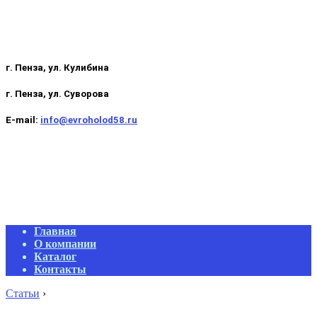
г. Пенза, ул. Кулибина
г. Пенза, ул. Суворова
E-mail:
info@evroholod58.ru
Primary
Главная
Navigation
О компании
Menu
Каталог
Контакты
Статьи
›