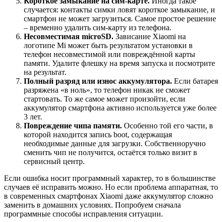
Короткое замыкание на сим-карте.
Иногда такое
случается: контакты симки ловят короткое замыкание, и
смартфон не может загрузиться. Самое простое решение
– временно удалить сим-карту из телефона.
Несовместимая
microSD.
Зависание Xiaomi на
логотипе Mi может быть результатом установки в
телефон несовместимой или повреждённой карты
памяти. Удалите флешку на время запуска и посмотрите
на результат.
Полный разряд или износ аккумулятора.
Если батарея
разряжена «в ноль», то телефон никак не сможет
стартовать. То же самое может произойти, если
аккумулятор смартфона активно используется уже более
3 лет.
Повреждение чипа памяти.
Особенно той его части, в
которой находится запись boot, содержащая
необходимые данные для загрузки. Собственноручно
сменить чип не получится, остаётся только визит в
сервисный центр.
Если ошибка носит программный характер, то в большинстве
случаев её исправить можно. Но если проблема аппаратная, то
в современных смартфонах Xiaomi даже аккумулятор сложно
заменить в домашних условиях. Попробуем сначала
программные способы исправления ситуации.