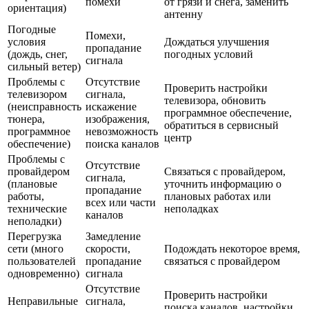
помехи
от грязи и снега, заменить
ориентация)
антенну
Погодные
Помехи,
условия
Дождаться улучшения
пропадание
(дождь, снег,
погодных условий
сигнала
сильный ветер)
Проблемы с
Отсутствие
Проверить настройки
телевизором
сигнала,
телевизора, обновить
(неисправность
искажение
программное обеспечение,
тюнера,
изображения,
обратиться в сервисный
программное
невозможность
центр
обеспечение)
поиска каналов
Проблемы с
Отсутствие
провайдером
Связаться с провайдером,
сигнала,
(плановые
уточнить информацию о
пропадание
работы,
плановых работах или
всех или части
технические
неполадках
каналов
неполадки)
Перегрузка
Замедление
сети (много
скорости,
Подождать некоторое время,
пользователей
пропадание
связаться с провайдером
одновременно)
сигнала
Отсутствие
Проверить настройки
Неправильные
сигнала,
поиска каналов, настройки