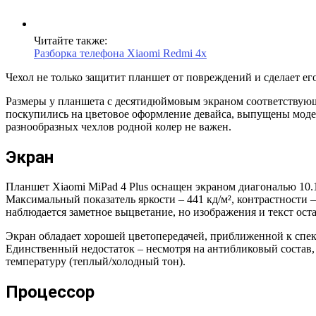
Читайте также:
Разборка телефона Xiaomi Redmi 4x
Чехол не только защитит планшет от повреждений и сделает ег
Размеры у планшета с десятидюймовым экраном соответствующие
поскупились на цветовое оформление девайса, выпущены модели
разнообразных чехлов родной колер не важен.
Экран
Планшет Xiaomi MiPad 4 Plus оснащен экраном диагональю 10.1″
Максимальный показатель яркости – 441 кд/м², контрастности 
наблюдается заметное выцветание, но изображения и текст ос
Экран обладает хорошей цветопередачей, приближенной к спек
Единственный недостаток – несмотря на антибликовый состав,
температуру (теплый/холодный тон).
Процессор