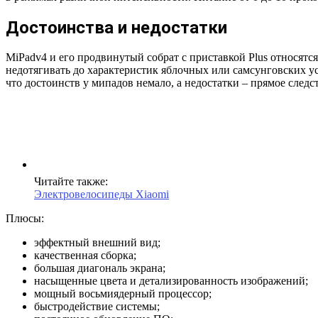
Достоинства и недостатки
MiPadv4 и его продвинутый собрат c приставкой Plus относятся
недотягивать до характеристик яблочных или самсунговских у
что достоинств у мипадов немало, а недостатки – прямое след
Читайте также:
Электровелосипеды Xiaomi
Плюсы:
эффектный внешний вид;
качественная сборка;
большая диагональ экрана;
насыщенные цвета и детализированность изображений;
мощный восьмиядерный процессор;
быстродействие системы;