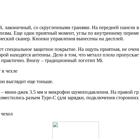
гий, лаконичный, со скругленными гранями. На передней панели 
атизма. Еще один приятный момент, углы по внутреннему периме
ческий сканер. Кнопки управления вынесены на дисплей.
специальное защитное покрытие. На ощупь приятная, не очень с
торой находятся антенны. Дело в том, что металл плохо пропуска
ь практично. Внизу – традиционный логотип Mi.
 он выглядит еще тоньше.
 – мини-джек 3.5 мм и микрофон шумоподавления. На правой гр
зместились разъем Type-C (для зарядки, подключения сторонних