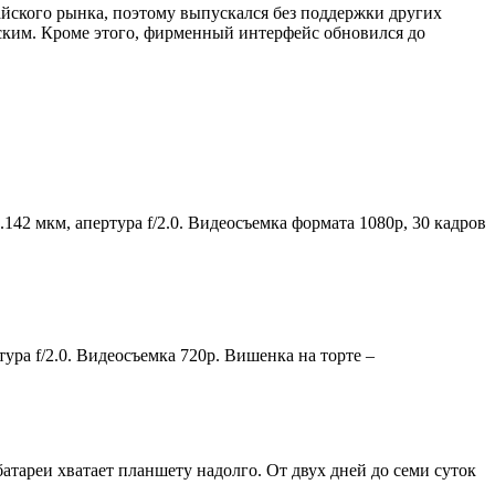
тайского рынка, поэтому выпускался без поддержки других
усским. Кроме этого, фирменный интерфейс обновился до
42 мкм, апертура f/2.0. Видеосъемка формата 1080p, 30 кадров
ура f/2.0. Видеосъемка 720р. Вишенка на торте –
тареи хватает планшету надолго. От двух дней до семи суток