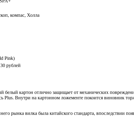
HSPA+
коп, компас, Холла
ld Pink)
230 рублей
ый белый картон отлично защищает от механических повреждени
сь Plus. Внутри на картонном ложементе покоится виновник тор
ннего рынка вилка была китайского стандарта, впоследствии поя