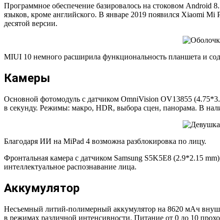
Программное обеспечение базировалось на стоковом Android 8.
языков, кроме английского. В январе 2019 появился Xiaomi Mi 
десятой версии.
MIUI 10 немного расширила функциональность планшета и со
Камеры
Основной фотомодуль с датчиком OmniVision OV13855 (4.75*3.5
в секунду. Режимы: макро, HDR, выбора сцен, панорама. В нал
Благодаря ИИ на MiPad 4 возможна разблокировка по лицу.
Фронтальная камера с датчиком Samsung S5K5E8 (2.9*2.15 mm), 
интеллектуальное распознавание лица.
Аккумулятор
Несъемный литий-полимерный аккумулятор на 8620 мАч внушает
в режимах различной интенсивности. Питание от 0 до 10 проход