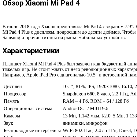
Обзор Xiaomi Mi Pad 4
В июне 2018 года Xiaomi представила Mi Pad 4 с экраном 7.9″
Mi Pad 4 Plus с дисплеем, подросшим до десяти дюймов. Чтобы
Samsung и прочие титаны на рынке мобильных устройств.
Характеристики
Планшет Xiaomi Mi Pad 4 Plus был заявлен как бюджетный аппа
тяжелых игр. Не стоит ждать от него революционных характери
Например, Apple iPad Pro с диагональю 10.5″ и встроенной пам
Дисплей
10.1″, 81%, IPS, 1920х1080, 16:10, 2
Процессор
Snapdragon 660, 8 ядер, 2.2 ГГц, Ad
Память
RAM – 4 Гб, ROM – 64 / 128 Гб
Операционная система
Android 8.1 / MIUI 9.6
Камеры
13 Мп, 1.142 мкм, f/2.0, 5 Мп, 1.133
Звук
динамики, микрофон
Беспроводные интерфейсы
Wi-Fi 802.11ac, 2.4 / 5 ГГц, Direct,