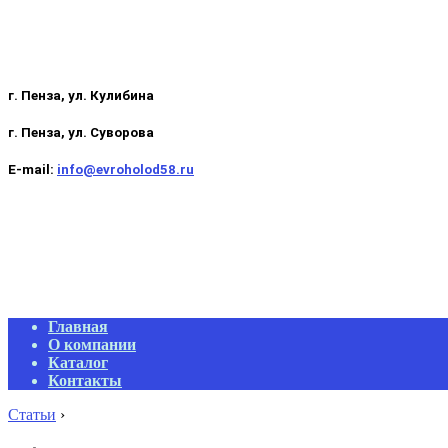
г. Пенза, ул. Кулибина
г. Пенза, ул. Суворова
E-mail:
info@evroholod58.ru
Primary
Главная
Navigation
О компании
Menu
Каталог
Контакты
Статьи
›