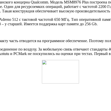
канского концерна Qualcomm. Модель MSM8976 Plus построена по
. Один для ресурсоемких операций, работает с частотой 2200 Гц
е. Такая конструкция обеспечивает высокую производительность
Adreno 512 c тактовой частотой 650 МГц. Тип оперативной памя
8 – у старшей. Имеется поддержка карт памяти до 256 Gb.
кту часть отводится на программное обеспечение. Поэтому поль
оединение по воздуху. За мобильную связь отвечают стандарты
utu и PCMark не поскупились на оценки при тестах. Первый вы