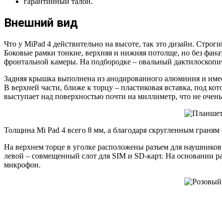
гарантийный талон.
Внешний вид
Что у MiPad 4 действительно на высоте, так это дизайн. Стро
Боковые рамки тонкие, верхняя и нижняя потолще, но без фан
фронтальной камеры. На подбородке – овальный дактилоскопи
Задняя крышка выполнена из анодированного алюминия и имеет 
В верхней части, ближе к торцу – пластиковая вставка, под ко
выступает над поверхностью почти на миллиметр, что не очен
Толщина Mi Pad 4 всего 8 мм, а благодаря скругленным граням
На верхнем торце в уголке расположены разъем для наушников
левой – совмещенный слот для SIM и SD-карт. На основании ра
микрофон.