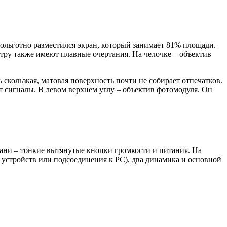
вольготно разместился экран, который занимает 81% площади.
тру также имеют плавные очертания. На челочке – объектив
кользкая, матовая поверхность почти не собирает отпечатков.
ет сигналы. В левом верхнем углу – объектив фотомодуля. Он
ани – тонкие вытянутые кнопки громкости и питания. На
 устройств или подсоединения к PC), два динамика и основной