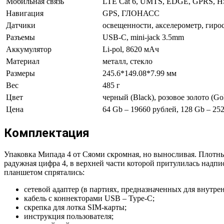
Мобильная связь
LTE Cat 6, UMTS, EDGE, GPRS, 
Навигация
GPS, ГЛОНАСС
Датчики
освещенности, акселерометр, гирос
Разъемы
USB-C, mini-jack 3.5mm
Аккумулятор
Li-pol, 8620 мАч
Материал
металл, стекло
Размеры
245.6*149.08*7.99 мм
Вес
485 г
Цвет
черный (Black), розовое золото (Go
Цена
64 Gb – 19660 рублей, 128 Gb – 25
Комплектация
Упаковка Мипада 4 от Сяоми скромная, но выносливая. Плотн
радужная цифра 4, в верхней части которой притулилась надпи
планшетом спрятались:
сетевой адаптер (в партиях, предназначенных для внутре
кабель с коннекторами USB – Type-C;
скрепка для лотка SIM-карты;
инструкция пользователя;