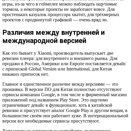
игры, из-за чего в геймплее можно наблюдать ощутимые
тормоза, а некоторые проекты не заработают вовсе. Для
простеньких казуалок процессора хватит, для трёхмерных
проектов с продвинутой графикой — очень вряд ли.
Различия между внутренней и
международной версией
Как это бывает у Xiaomi, производитель выпускает две
ревизии плеера: для внутреннего и внешнего рынка. Для
продажи в России, Америки или Европе поставляется девайс
с припиской Global Version или International, для Китая
никаких приписок нет.
Главное и единственное различие между версиями — это
прошивка. В версии ПО для Китая полностью отсутствуют
сервисы компании Google, в том числе и фирменный магазин
приложений под названием Play Store. Это ощутимо
ограничивает девайс в функционале, хоть в китайской
ревизии и присутствует аналог Google Play и другим вещам, в
большинстве своём они работают хуже. В интернациональной
версии все необходимые сервисы присутствуют.
Хотя никто не запрещает на устройство, выпущенное