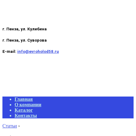
г. Пенза, ул. Кулибина
г. Пенза, ул. Суворова
E-mail:
info@evroholod58.ru
Primary
Главная
Navigation
О компании
Menu
Каталог
Контакты
Статьи
›