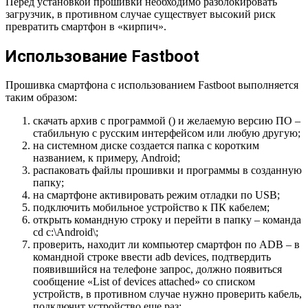
Перед установкой прошивки необходимо разблокировать
загрузчик, в противном случае существует высокий риск
превратить смартфон в «кирпич».
Использование Fastboot
Прошивка смартфона с использованием Fastboot выполняется
таким образом:
скачать архив с программой () и желаемую версию ПО –
стабильную с русским интерфейсом или любую другую;
на системном диске создается папка с коротким
названием, к примеру, Android;
распаковать файлы прошивки и программы в созданную
папку;
на смартфоне активировать режим отладки по USB;
подключить мобильное устройство к ПК кабелем;
открыть командную строку и перейти в папку – команда
cd c:\Android\;
проверить, находит ли компьютер смартфон по ADB – в
командной строке ввести adb devices, подтвердить
появившийся на телефоне запрос, должно появиться
сообщение «List of devices attached» со списком
устройств, в противном случае нужно проверить кабель,
подключит устройство еще раз;