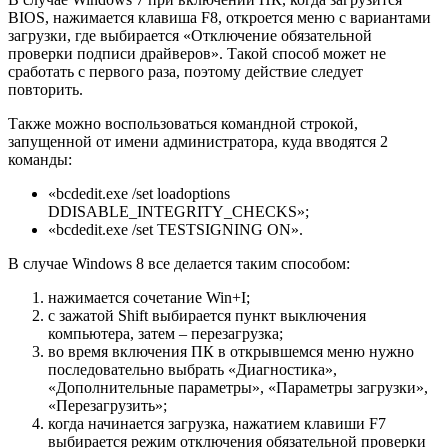
BIOS, нажимается клавиша F8, откроется меню с вариантами
загрузки, где выбирается «Отключение обязательной
проверки подписи драйверов». Такой способ может не
сработать с первого раза, поэтому действие следует
повторить.
Также можно воспользоваться командной строкой,
запущенной от имени администратора, куда вводятся 2
команды:
«bcdedit.exe /set loadoptions
DDISABLE_INTEGRITY_CHECKS»;
«bcdedit.exe /set TESTSIGNING ON».
В случае Windows 8 все делается таким способом:
нажимается сочетание Win+I;
с зажатой Shift выбирается пункт выключения
компьютера, затем – перезагрузка;
во время включения ПК в открывшемся меню нужно
последовательно выбрать «Диагностика»,
«Дополнительные параметры», «Параметры загрузки»,
«Перезагрузить»;
когда начинается загрузка, нажатием клавиши F7
выбирается режим отключения обязательной проверки