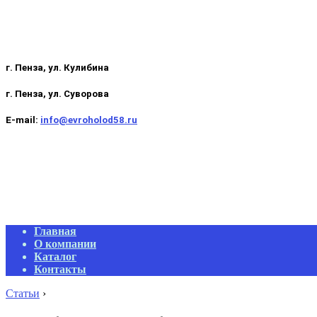
г. Пенза, ул. Кулибина
г. Пенза, ул. Суворова
E-mail:
info@evroholod58.ru
Primary
Главная
Navigation
О компании
Menu
Каталог
Контакты
Статьи
›