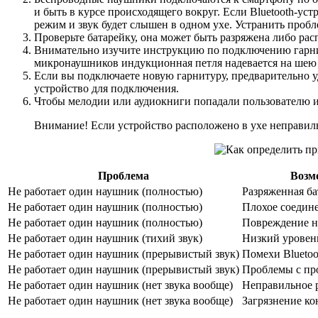
и быть в курсе происходящего вокруг. Если Bluetooth-уст
режим и звук будет слышен в одном ухе. Устранить про
Проверьте батарейку, она может быть разряжена либо ра
Внимательно изучите инструкцию по подключению гарни
микронаушников индукционная петля надевается на шею 
Если вы подключаете новую гарнитуру, предварительно 
устройство для подключения.
Чтобы мелодии или аудиокниги попадали пользователю из
Внимание! Если устройство расположено в ухе неправиль
Проблема
Возм
Не работает один наушник (полностью)
Разряженная ба
Не работает один наушник (полностью)
Плохое соедин
Не работает один наушник (полностью)
Повреждение 
Не работает один наушник (тихий звук)
Низкий уровен
Не работает один наушник (прерывистый звук)
Помехи Bluetoo
Не работает один наушник (прерывистый звук)
Проблемы с пр
Не работает один наушник (нет звука вообще)
Неправильное 
Не работает один наушник (нет звука вообще)
Загрязнение ко