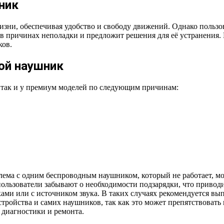
ник
ни, обеспечивая удобство и свободу движений. Однако пользова
я в причинах неполадки и предложит решения для её устранения
ков.
ой наушник
 так и у премиум моделей по следующим причинам:
лема с одним беспроводным наушником, который не работает, м
 пользователи забывают о необходимости подзарядки, что приво
ми или с источником звука. В таких случаях рекомендуется вы
стройства и самих наушников, так как это может препятствовать
 диагностики и ремонта.