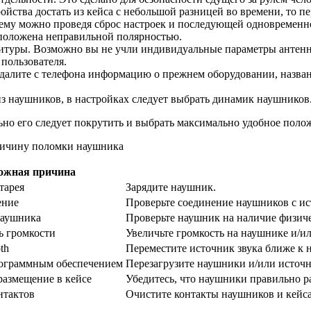
ройства достать из кейса с небольшой разницей во времени, то 
блему можно проведя сброс настроек и последующей одновремен
сположена неправильной полярностью.
туры. Возможно вы не учли индивидуальные параметры антенны
пользователя.
удалите с телефона информацию о прежнем оборудовании, назва
 наушников, в настройках следует выбрать динамик наушников. Е
но его следует покрутить и выбрать максимально удобное полож
ожная причина
тарея
Зарядите наушник.
ение
Проверьте соединение наушников с ист
наушника
Проверьте наушник на наличие физиче
ь громкости
Увеличьте громкость на наушнике и/ил
th
Переместите источник звука ближе к 
ограммным обеспечением
Перезагрузите наушники и/или источн
размещение в кейсе
Убедитесь, что наушники правильно р
нтактов
Очистите контакты наушников и кейса