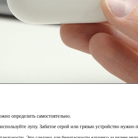
ожно определить самостоятельно.
спользуйте лупу. Забитое серой или грязью устройство нужно п
ельности. Это сделано для безопасности едущего за рулем челов