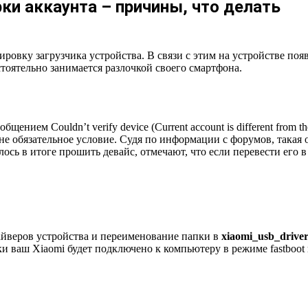
рки аккаунта – причины, что делать
ровку загрузчика устройства. В связи с этим на устройстве появ
стоятельно занимается разлочкой своего смартфона.
ием Couldn’t verify device (Current account is different from the
 обязательное условие. Судя по информации с форумов, такая о
лось в итоге прошить девайс, отмечают, что если перевести его в
йверов устройства и переименование папки в
xiaomi_usb_drive
ки ваш Xiaomi будет подключено к компьютеру в режиме fastboot 