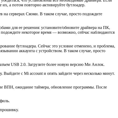
 убедиться, что установлены все необходимые драйвера. Если
те их, а потом повторно активируйте бутлоадер.
в на серверах Сяоми. В таком случае, просто подождите
ами для ее решения: установите/обновите драйвера на ПК,
, подождите некоторое время — возможно, сейчас наблюдаются
рование бутлоадера. Сейчас это условие отменено, и проблема,
язывании аккаунта с устройством. В таком случае, просто
азъем USB 2.0. Загрузите более новую версию Ми Анлок.
. Выйдите с Mi account и опять зайдите через несколько минут.
ие ВПН, ожидание таймера, обновление программы. После
филь.
 прошивку.