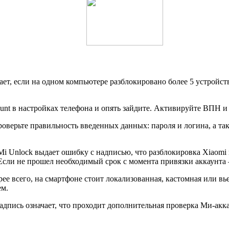
ает, если на одном компьютере разблокировано более 5 устройс
unt в настройках телефона и опять зайдите. Активируйте ВПН и
оверьте правильность введенных данных: пароля и логина, а та
i Unlock выдает ошибку с надписью, что разблокировка Xiaomi н
сли не прошел необходимый срок с момента привязки аккаунта 
ее всего, на смартфоне стоит локализованная, кастомная или вье
ем.
дпись означает, что проходит дополнительная проверка Ми-акка