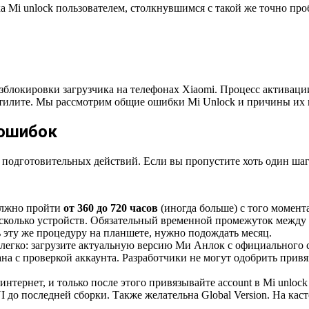
 Mi unlock пользователем, столкнувшимся с такой же точно про
зблокировки загрузчика на телефонах Xiaomi. Процесс активац
утилите. Мы рассмотрим общие ошибки Mi Unlock и причины их 
 ошибок
яд подготовительных действий. Если вы пропустите хоть один ш
Должно пройти
от 360 до 720 часов
(иногда больше) с того момента
есколько устройств. Обязательный временной промежуток между
ь эту же процедуру на планшете, нужно подождать месяц.
легко: загрузите актуальную версию Ми Анлок с официального 
а с проверкой аккаунта. Разработчики не могут одобрить привяз
тернет, и только после этого привязывайте account в Mi unlock s
 до последней сборки. Также желательна Global Version. На к