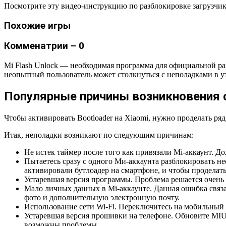
Посмотрите эту видео-инструкцию по разблокировке загрузчика
Похожие игры
Комменатрии – 0
Mi Flash Unlock — необходимая программа для официальной ра
неопытный пользователь может столкнуться с неполадками в 
Популярные причины возникновения
Чтобы активировать Bootloader на Xiaomi, нужно проделать р
Итак, неполадки возникают по следующим причинам:
Не истек таймер после того как привязали Mi-аккаунт. 
Пытаетесь сразу с одного Ми-аккаунта разблокировать н
активировали бутлоадер на смартфоне, и чтобы проделат
Устаревшая версия программы. Проблема решается очень 
Мало личных данных в Mi-аккаунте. Данная ошибка связан
фото и дополнительную электронную почту.
Использование сети Wi-Fi. Переключитесь на мобильный ин
Устаревшая версия прошивки на телефоне. Обновите MIUI
возможны проблемы.