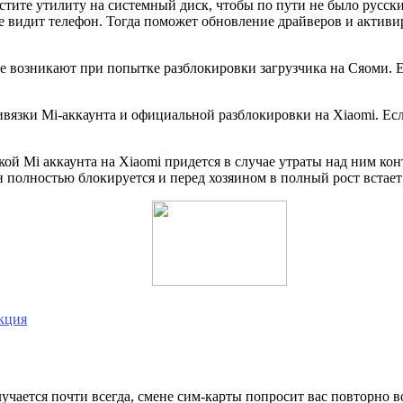
тите утилиту на системный диск, чтобы по пути не было русски
не видит телефон. Тогда поможет обновление драйверов и актив
ые возникают при попытке разблокировки загрузчика на Сяоми.
язки Mi-аккаунта и официальной разблокировки на Xiaomi. Если 
ой Mi аккаунта на Xiaomi придется в случае утраты над ним ко
н полностью блокируется и перед хозяином в полный рост встае
кция
лучается почти всегда, смене сим-карты попросит вас повторно в