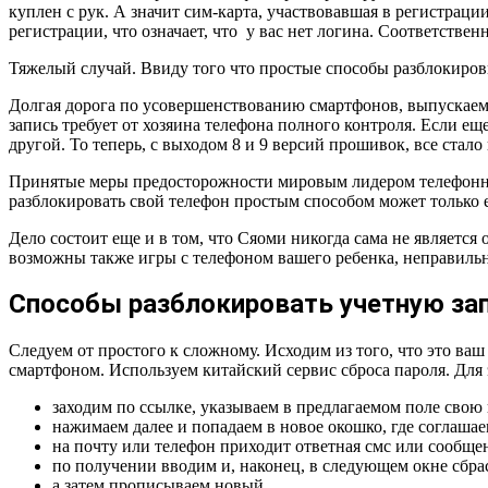
куплен с рук. А значит сим-карта, участвовавшая в регистрац
регистрации, что означает, что у вас нет логина. Соответственн
Тяжелый случай. Ввиду того что простые способы разблокировк
Долгая дорога по усовершенствованию смартфонов, выпускаемых
запись требует от хозяина телефона полного контроля. Если ещ
другой. То теперь, с выходом 8 и 9 версий прошивок, все стало
Принятые меры предосторожности мировым лидером телефонной
разблокировать свой телефон простым способом может только 
Дело состоит еще и в том, что Сяоми никогда сама не являетс
возможны также игры с телефоном вашего ребенка, неправильн
Способы разблокировать учетную за
Следуем от простого к сложному. Исходим из того, что это ваш
смартфоном. Используем китайский сервис сброса пароля. Для 
заходим по ссылке, указываем в предлагаемом поле свою
нажимаем далее и попадаем в новое окошко, где соглаша
на почту или телефон приходит ответная смс или сообщен
по получении вводим и, наконец, в следующем окне сбра
а затем прописываем новый.