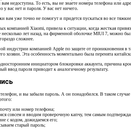
ии вам недоступна. То есть, вы не знаете номера телефона или 
о у вас нет и пароля. У вас нет ничего.
и вам уже точно не помогут и придется пускаться во все тяжкие
 компанией Xiaomi, привела к ситуации, когда жесткая привязк
е несколько лет назад, на фирменной оболочке MIUI 7, можно бы
 гораздо сложнее.
 индустрии компанией Apple по защите от проникновения в та
его хозяин. Эта особенность моментально была перенята китайс
я односторонним инициатором блокировки аккаунта, причина кро
ый ввод пароля приводит к аналогичному результату.
пись
 телефон, и вы забыли пароль. А он понадобился. В таком случае
этого:
 почту или номер телефона;
емся совсем и вводим проверочную капчу, тем самым подтверждая
ие с кодом, дожидаемся его;
сываем старый пароль;