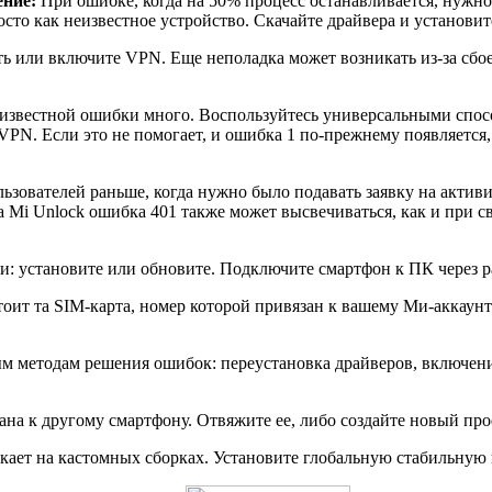
ние:
При ошибке, когда на 50% процесс останавливается, нужно
просто как неизвестное устройство. Скачайте драйвера и установи
ь или включите VPN. Еще неполадка может возникать из-за сбое
звестной ошибки много. Воспользуйтесь универсальными способ
PN. Если это не помогает, и ошибка 1 по-прежнему появляется
ьзователей раньше, когда нужно было подавать заявку на активи
а Mi Unlock ошибка 401 также может высвечиваться, как и при св
и: установите или обновите. Подключите смартфон к ПК через р
тоит та SIM-карта, номер которой привязан к вашему Ми-аккаунту
м методам решения ошибок: переустановка драйверов, включен
ана к другому смартфону. Отвяжите ее, либо создайте новый про
ает на кастомных сборках. Установите глобальную стабильную