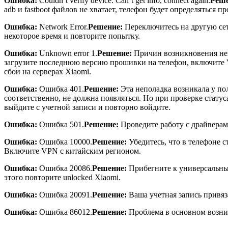
Ошибка:
Couldn`t verify device. Can’t get info, connect again.
Реше
adb и fastboot файлов не хватает, телефон будет определяться 
Ошибка:
Network Error.
Решение:
Переключитесь на другую сет
некоторое время и повторите попытку.
Ошибка:
Unknown error 1.
Решение:
Причин возникновения неи
загрузите последнюю версию прошивки на телефон, включите V
сбои на серверах Xiaomi.
Ошибка:
Ошибка 401.
Решение:
Эта неполадка возникала у пол
соответственно, не должна появляться. Но при проверке статус
выйдите с учетной записи и повторно войдите.
Ошибка:
Ошибка 501.
Решение:
Проведите работу с драйверам
Ошибка:
Ошибка 10000.
Решение:
Убедитесь, что в телефоне с
Включите VPN с китайским регионом.
Ошибка:
Ошибка 20086.
Решение:
Прибегните к универсальны
этого повторите unlocked Xiaomi.
Ошибка:
Ошибка 20091.
Решение:
Ваша учетная запись привяз
Ошибка:
Ошибка 86012.
Решение:
Проблема в основном возник