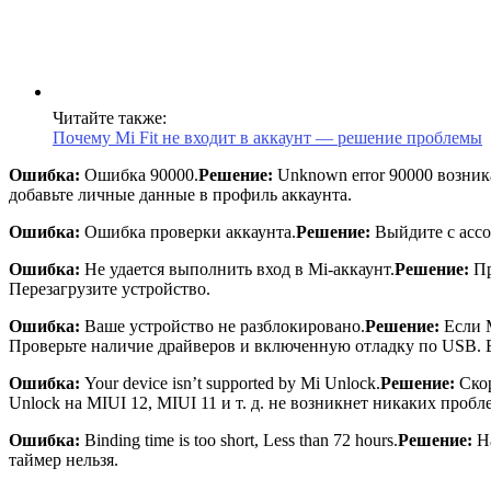
Читайте также:
Почему Mi Fit не входит в аккаунт — решение проблемы
Ошибка:
Ошибка 90000.
Решение:
Unknown error 90000 возник
добавьте личные данные в профиль аккаунта.
Ошибка:
Ошибка проверки аккаунта.
Решение:
Выйдите с acco
Ошибка:
Не удается выполнить вход в Mi-аккаунт.
Решение:
Пр
Перезагрузите устройство.
Ошибка:
Ваше устройство не разблокировано.
Решение:
Если M
Проверьте наличие драйверов и включенную отладку по USB. Е
Ошибка:
Your device isn’t supported by Mi Unlock.
Решение:
Скор
Unlock на MIUI 12, MIUI 11 и т. д. не возникнет никаких пробл
Ошибка:
Binding time is too short, Less than 72 hours.
Решение:
На
таймер нельзя.