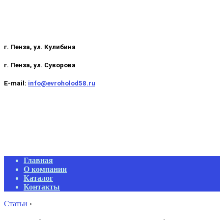
г. Пенза, ул. Кулибина
г. Пенза, ул. Суворова
E-mail:
info@evroholod58.ru
Primary
Главная
Navigation
О компании
Menu
Каталог
Контакты
Статьи
›