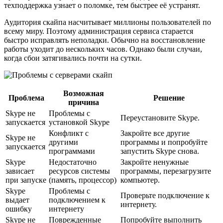
техподдержка узнает о поломке, тем быстрее её устранят.
Аудитория скайпа насчитывает миллионы пользователей по
всему миру. Поэтому администрация сервиса старается
быстро исправлять неполадки. Обычно на восстановление
работы уходит до нескольких часов. Однако были случаи,
когда сбои затягивались почти на сутки.
Возможная
Проблема
Решение
причина
Skype не
Проблемы с
Переустановите Skype.
запускается
установкой Skype
Конфликт с
Закройте все другие
Skype не
другими
программы и попробуйте
запускается
программами
запустить Skype снова.
Skype
Недостаточно
Закройте ненужные
зависает
ресурсов системы
программы, перезагрузите
при запуске
(память, процессор)
компьютер.
Skype
Проблемы с
Проверьте подключение к
выдает
подключением к
интернету.
ошибку
интернету
Skype не
Поврежденные
Попробуйте выполнить