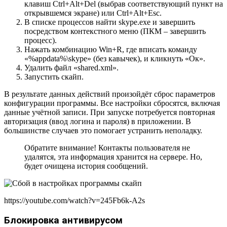
клавиш Ctrl+Alt+Del (выбрав соответствующий пункт на
открывшемся экране) или Ctrl+Alt+Esc.
В списке процессов найти skype.exe и завершить
посредством контекстного меню (ПКМ – завершить
процесс).
Нажать комбинацию Win+R, где вписать команду
«%appdata%\skype» (без кавычек), и кликнуть «Ок».
Удалить файл «shared.xml».
Запустить скайп.
В результате данных действий произойдёт сброс параметров
конфигурации программы. Все настройки сбросятся, включая
данные учётной записи. При запуске потребуется повторная
авторизация (ввод логина и пароля) в приложении. В
большинстве случаев это помогает устранить неполадку.
Обратите внимание! Контакты пользователя не
удалятся, эта информация хранится на сервере. Но,
будет очищена история сообщений.
https://youtube.com/watch?v=245Fb6k-A2s
Блокировка антивирусом