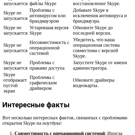
запускается
файлы Skype
восстановление Skype.
Проблемы с
Добавьте Skype в
Skype не
антивирусом или
исключения антивируса и
запускается
брандмауэром
брандмауэра.
Skype не
Устаревшая версия
Обновите Skype до
запускается
Skype
последней версии.
Убедитесь, что ваша
Несовместимость с
Skype не
операционная система
операционной
запускается
совместима с версией
системой
Skype.
Skype не
Проблемы с
Запустите Skype от имени
запускается
правами доступа
администратора.
Skype
Проблемы с
отображает
Обновите драйверы
графическим
пустой
видеокарты.
драйвером
экран
Интересные факты
Вот несколько интересных фактов, связанных с проблемами
открытия Skype на ноутбуке:
Совместимость с операционной системой
: Иногда