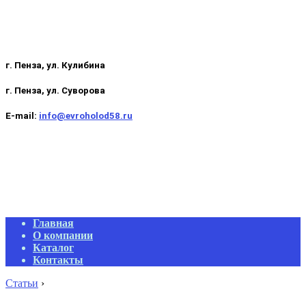
г. Пенза, ул. Кулибина
г. Пенза, ул. Суворова
E-mail:
info@evroholod58.ru
Primary
Главная
Navigation
О компании
Menu
Каталог
Контакты
Статьи
›