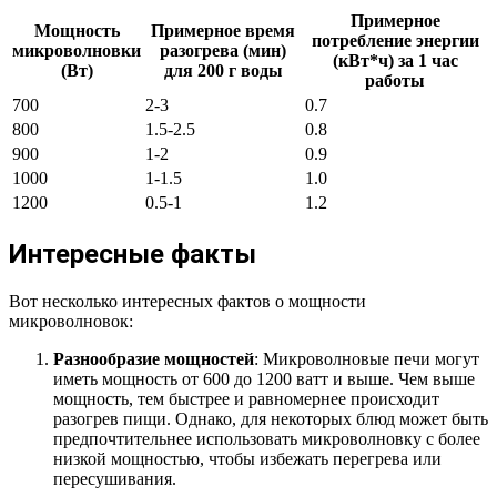
Примерное
Мощность
Примерное время
потребление энергии
микроволновки
разогрева (мин)
(кВт*ч) за 1 час
(Вт)
для 200 г воды
работы
700
2-3
0.7
800
1.5-2.5
0.8
900
1-2
0.9
1000
1-1.5
1.0
1200
0.5-1
1.2
Интересные факты
Вот несколько интересных фактов о мощности
микроволновок:
Разнообразие мощностей
: Микроволновые печи могут
иметь мощность от 600 до 1200 ватт и выше. Чем выше
мощность, тем быстрее и равномернее происходит
разогрев пищи. Однако, для некоторых блюд может быть
предпочтительнее использовать микроволновку с более
низкой мощностью, чтобы избежать перегрева или
пересушивания.