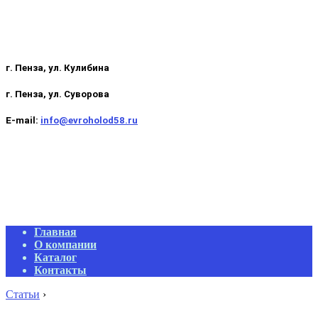
г. Пенза, ул. Кулибина
г. Пенза, ул. Суворова
E-mail:
info@evroholod58.ru
Primary
Главная
Navigation
О компании
Menu
Каталог
Контакты
Статьи
›