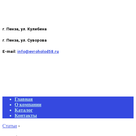
г. Пенза, ул. Кулибина
г. Пенза, ул. Суворова
E-mail:
info@evroholod58.ru
Primary
Главная
Navigation
О компании
Menu
Каталог
Контакты
Статьи
›