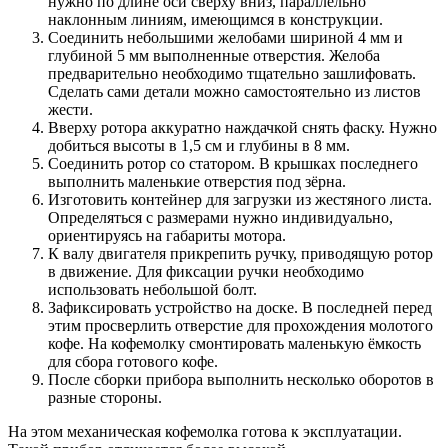
нужно по длине оси сверху вниз, параллельно
наклонным линиям, имеющимся в конструкции.
Соединить небольшими желобами шириной 4 мм и
глубиной 5 мм выполненные отверстия. Желоба
предварительно необходимо тщательно зашлифовать.
Сделать сами детали можно самостоятельно из листов
жести.
Вверху ротора аккуратно наждачкой снять фаску. Нужно
добиться высоты в 1,5 см и глубины в 8 мм.
Соединить ротор со статором. В крышках последнего
выполнить маленькие отверстия под зёрна.
Изготовить контейнер для загрузки из жестяного листа.
Определяться с размерами нужно индивидуально,
ориентируясь на габариты мотора.
К валу двигателя прикрепить ручку, приводящую ротор
в движение. Для фиксации ручки необходимо
использовать небольшой болт.
Зафиксировать устройство на доске. В последней перед
этим просверлить отверстие для прохождения молотого
кофе. На кофемолку смонтировать маленькую ёмкость
для сбора готового кофе.
После сборки прибора выполнить несколько оборотов в
разные стороны.
На этом механическая кофемолка готова к эксплуатации.