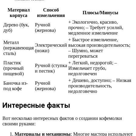
Материал
Способ
Плюсы/Минусы
корпуса
измельчения
+ Экологично, красиво,
Дерево (бук,
Ручной
прочно; – Требует усилий,
дуб)
(жернова)
медленное измельчение
+ Быстрое измельчение,
Металл
Электрический
высокая производительность;
(нержавеющая
(ножи)
– Шумно, может
сталь)
перегреваться
Пластик
+ Легкий, недорогой; –
Ручной (ступка
(прочный
Измельчает грубо,
и пестик)
пищевой)
недолговечен
+ Дешево, доступно; – Низкая
Баночка из-
Ручной
производительность,
под кофе
(жернова)
недолговечно
Интересные факты
Вот несколько интересных фактов о создании кофемолки
своими руками:
Материалы и механизмы
: Многие мастера используют