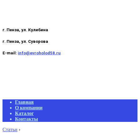
г. Пенза, ул. Кулибина
г. Пенза, ул. Суворова
E-mail:
info@evroholod58.ru
Primary
Главная
Navigation
О компании
Menu
Каталог
Контакты
Статьи
›