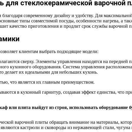
ть для стеклокерамической варочной 
 благодаря современному дизайну и удобству. Для максимально
 основные типы совместимой посуды, особенности нагрева, а так
ит качество приготовления и продлит срок службы варочной п
рамики
позволяет клиентам выбрать подходящие модели:
агаются сверху. Элементы управления находятся на передней па
ного кухонного оборудования. Система управления расположена
о делает их идеальными для небольших кухонь.
ью, что является их главным преимуществом.
ются в кухонный гарнитур, создавая эффект единства, что прив
каф или плита выйдут из строя, использовать оборудование б
ческой варочной плиты обращать внимание на материалы, котор
 являются кастрюли и сковороды из нержавеющей стали, чугуна