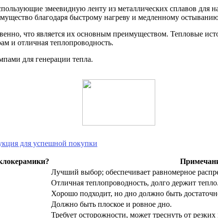
использующие змеевидную ленту из металлических сплавов для н
ущество благодаря быстрому нагреву и медленному остыванию з
венно, что является их основным преимуществом. Тепловые ис
рам и отличная теплопроводность.
пами для генерации тепла.
кция для успешной покупки
еклокерамики?
Примечан
Лучший выбор; обеспечивает равномерное распре
Отличная теплопроводность, долго держит тепло
Хорошо подходит, но дно должно быть достаточн
Должно быть плоское и ровное дно.
Требует осторожности, может треснуть от резких