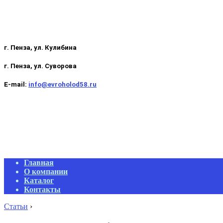
г. Пенза, ул. Кулибина
г. Пенза, ул. Суворова
E-mail:
info@evroholod58.ru
Primary
Главная
Navigation
О компании
Menu
Каталог
Контакты
Статьи
›