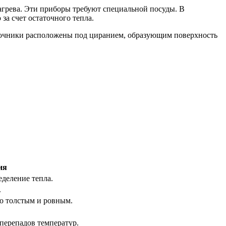
агрева. Эти приборы требуют специальной посуды. В
а счет остаточного тепла.
точники расположены под циранием, образующим поверхность
ия
деление тепла.
.
о толстым и ровным.
 перепадов температур.