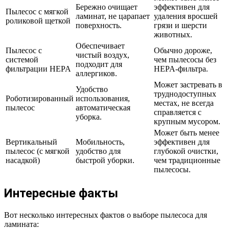
Бережно очищает
эффективен для
Пылесос с мягкой
ламинат, не царапает
удаления вросшей
роликовой щеткой
поверхность.
грязи и шерсти
животных.
Обеспечивает
Пылесос с
Обычно дороже,
чистый воздух,
системой
чем пылесосы без
подходит для
фильтрации HEPA
HEPA-фильтра.
аллергиков.
Может застревать в
Удобство
труднодоступных
Роботизированный
использования,
местах, не всегда
пылесос
автоматическая
справляется с
уборка.
крупным мусором.
Может быть менее
Вертикальный
Мобильность,
эффективен для
пылесос (с мягкой
удобство для
глубокой очистки,
насадкой)
быстрой уборки.
чем традиционные
пылесосы.
Интересные факты
Вот несколько интересных фактов о выборе пылесоса для
ламината: