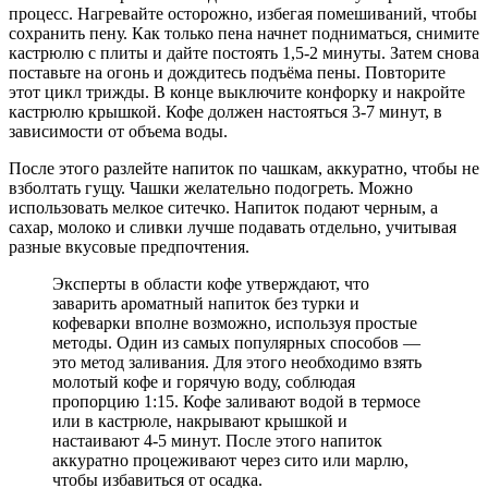
процесс. Нагревайте осторожно, избегая помешиваний, чтобы
сохранить пену. Как только пена начнет подниматься, снимите
кастрюлю с плиты и дайте постоять 1,5-2 минуты. Затем снова
поставьте на огонь и дождитесь подъёма пены. Повторите
этот цикл трижды. В конце выключите конфорку и накройте
кастрюлю крышкой. Кофе должен настояться 3-7 минут, в
зависимости от объема воды.
После этого разлейте напиток по чашкам, аккуратно, чтобы не
взболтать гущу. Чашки желательно подогреть. Можно
использовать мелкое ситечко. Напиток подают черным, а
сахар, молоко и сливки лучше подавать отдельно, учитывая
разные вкусовые предпочтения.
Эксперты в области кофе утверждают, что
заварить ароматный напиток без турки и
кофеварки вполне возможно, используя простые
методы. Один из самых популярных способов —
это метод заливания. Для этого необходимо взять
молотый кофе и горячую воду, соблюдая
пропорцию 1:15. Кофе заливают водой в термосе
или в кастрюле, накрывают крышкой и
настаивают 4-5 минут. После этого напиток
аккуратно процеживают через сито или марлю,
чтобы избавиться от осадка.