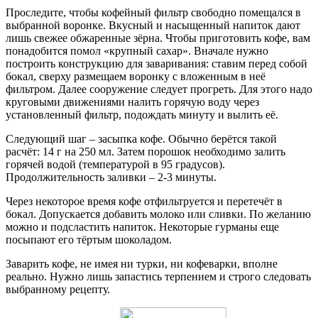
Проследите, чтобы кофейный фильтр свободно помещался в
выбранной воронке. Вкусный и насыщенный напиток дают
лишь свежее обжаренные зёрна. Чтобы приготовить кофе, вам
понадобится помол «крупный сахар». Вначале нужно
построить конструкцию для заваривания: ставим перед собой
бокал, сверху размещаем воронку с вложенным в неё
фильтром. Далее сооружение следует прогреть. Для этого надо
круговыми движениями налить горячую воду через
установленный фильтр, подождать минуту и вылить её.
Следующий шаг – засыпка кофе. Обычно берётся такой
расчёт: 14 г на 250 мл. Затем порошок необходимо залить
горячей водой (температурой в 95 градусов).
Продолжительность заливки – 2-3 минуты.
Через некоторое время кофе отфильтруется и перетечёт в
бокал. Допускается добавить молоко или сливки. По желанию
можно и подсластить напиток. Некоторые гурманы еще
посыпают его тёртым шоколадом.
Заварить кофе, не имея ни турки, ни кофеварки, вполне
реально. Нужно лишь запастись терпением и строго следовать
выбранному рецепту.