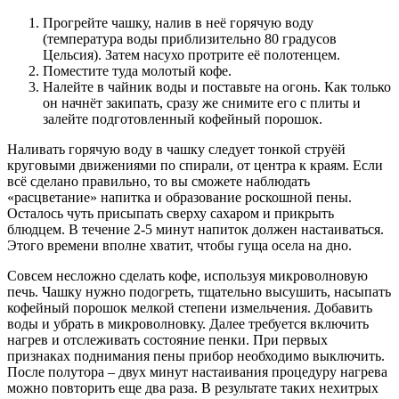
Прогрейте чашку, налив в неё горячую воду
(температура воды приблизительно 80 градусов
Цельсия). Затем насухо протрите её полотенцем.
Поместите туда молотый кофе.
Налейте в чайник воды и поставьте на огонь. Как только
он начнёт закипать, сразу же снимите его с плиты и
залейте подготовленный кофейный порошок.
Наливать горячую воду в чашку следует тонкой струёй
круговыми движениями по спирали, от центра к краям. Если
всё сделано правильно, то вы сможете наблюдать
«расцветание» напитка и образование роскошной пены.
Осталось чуть присыпать сверху сахаром и прикрыть
блюдцем. В течение 2-5 минут напиток должен настаиваться.
Этого времени вполне хватит, чтобы гуща осела на дно.
Совсем несложно сделать кофе, используя микроволновую
печь. Чашку нужно подогреть, тщательно высушить, насыпать
кофейный порошок мелкой степени измельчения. Добавить
воды и убрать в микроволновку. Далее требуется включить
нагрев и отслеживать состояние пенки. При первых
признаках поднимания пены прибор необходимо выключить.
После полутора – двух минут настаивания процедуру нагрева
можно повторить еще два раза. В результате таких нехитрых