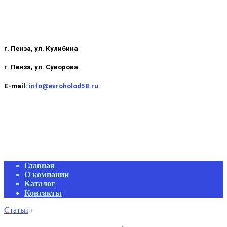
г. Пенза, ул. Кулибина
г. Пенза, ул. Суворова
E-mail:
info@evroholod58.ru
Primary
Главная
Navigation
О компании
Menu
Каталог
Контакты
Статьи
›