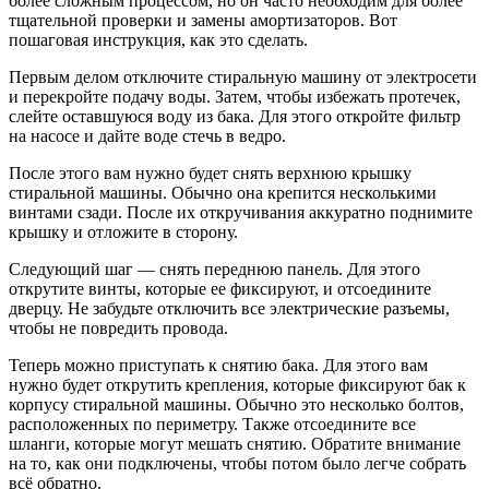
более сложным процессом, но он часто необходим для более
тщательной проверки и замены амортизаторов. Вот
пошаговая инструкция, как это сделать.
Первым делом отключите стиральную машину от электросети
и перекройте подачу воды. Затем, чтобы избежать протечек,
слейте оставшуюся воду из бака. Для этого откройте фильтр
на насосе и дайте воде стечь в ведро.
После этого вам нужно будет снять верхнюю крышку
стиральной машины. Обычно она крепится несколькими
винтами сзади. После их откручивания аккуратно поднимите
крышку и отложите в сторону.
Следующий шаг — снять переднюю панель. Для этого
открутите винты, которые ее фиксируют, и отсоедините
дверцу. Не забудьте отключить все электрические разъемы,
чтобы не повредить провода.
Теперь можно приступать к снятию бака. Для этого вам
нужно будет открутить крепления, которые фиксируют бак к
корпусу стиральной машины. Обычно это несколько болтов,
расположенных по периметру. Также отсоедините все
шланги, которые могут мешать снятию. Обратите внимание
на то, как они подключены, чтобы потом было легче собрать
всё обратно.