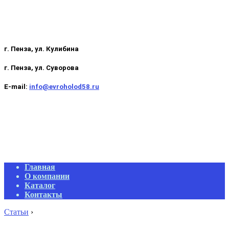
г. Пенза, ул. Кулибина
г. Пенза, ул. Суворова
E-mail:
info@evroholod58.ru
Primary
Главная
Navigation
О компании
Menu
Каталог
Контакты
Статьи
›