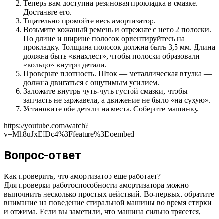
Теперь вам доступна резиновая прокладка в смазке.
Достаньте его.
Тщательно промойте весь амортизатор.
Возьмите кожаный ремень и отрежьте с него 2 полоски.
По длине и ширине полосок ориентируйтесь на
прокладку. Толщина полосок должна быть 3,5 мм. Длина
должна быть «внахлест», чтобы полоски образовали
«кольцо» внутри детали.
Проверьте плотность. Шток — металлическая втулка —
должна двигаться с ощутимым усилием.
Заложите внутрь чуть-чуть густой смазки, чтобы
запчасть не заржавела, а движение не было «на сухую».
Установите обе детали на места. Соберите машинку.
https://youtube.com/watch?
v=Mh8uJxEIDc4%3Ffeature%3Doembed
Вопрос-ответ
Как проверить, что амортизатор еще работает?
Для проверки работоспособности амортизатора можно
выполнить несколько простых действий. Во-первых, обратите
внимание на поведение стиральной машины во время стирки
и отжима. Если вы заметили, что машина сильно трясется,