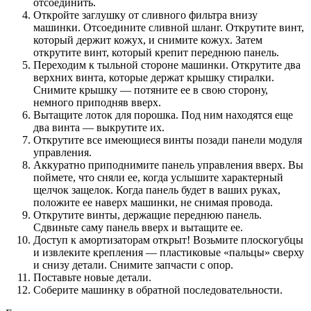
отсоединить.
Откройте заглушку от сливного фильтра внизу
машинки. Отсоедините сливной шланг. Открутите винт,
который держит кожух, и снимите кожух. Затем
открутите винт, который крепит переднюю панель.
Переходим к тыльной стороне машинки. Открутите два
верхних винта, которые держат крышку стиралки.
Снимите крышку — потяните ее в свою сторону,
немного приподняв вверх.
Вытащите лоток для порошка. Под ним находятся еще
два винта — выкрутите их.
Открутите все имеющиеся винты позади панели модуля
управления.
Аккуратно приподнимите панель управления вверх. Вы
поймете, что сняли ее, когда услышите характерный
щелчок защелок. Когда панель будет в ваших руках,
положите ее наверх машинки, не снимая провода.
Открутите винты, держащие переднюю панель.
Сдвиньте саму панель вверх и вытащите ее.
Доступ к амортизаторам открыт! Возьмите плоскогубцы
и извлеките крепления — пластиковые «пальцы» сверху
и снизу детали. Снимите запчасти с опор.
Поставьте новые детали.
Соберите машинку в обратной последовательности.