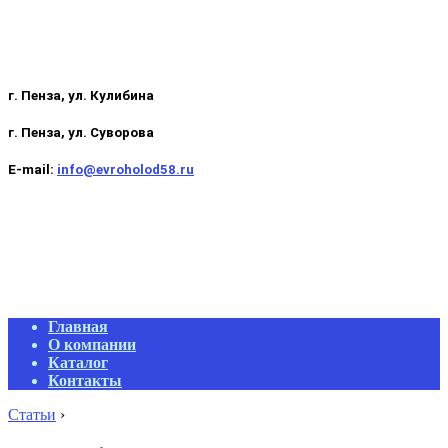
г. Пенза, ул. Кулибина
г. Пенза, ул. Суворова
E-mail:
info@evroholod58.ru
Primary
Главная
Navigation
О компании
Menu
Каталог
Контакты
Статьи
›