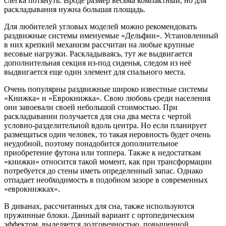
слегка потянуть. Вроде размер весьма компактный, но для
раскладывания нужна большая площадь.
Для любителей угловых моделей можно рекомендовать
раздвижные системы именуемые «Дельфин». Установленный
в них крепкий механизм рассчитан на любые крупные
весовые нагрузки. Раскладываясь, тут же выдвигается
дополнительная секция из-под сиденья, следом из неё
выдвигается еще один элемент для спального места.
Очень популярны раздвижные широко известные системы
«Книжка» и «Еврокнижка». Свою любовь среди населения
они завоевали своей небольшой стоимостью. При
раскладывании получается для сна два места с чертой
условно-разделительной вдоль центра. Но если планирует
размещаться один человек, то такая неровность будет очень
неудобной, поэтому понадобится дополнительное
приобретение футона или топпера. Также к недостаткам
«книжки» относится такой момент, как при трансформации
потребуется до стены иметь определенный запас. Однако
отпадает необходимость в подобном зазоре в современных
«еврокнижках».
В диванах, рассчитанных для сна, также используются
пружинные блоки. Данный вариант с ортопедическим
эффектом, выделяется долговечностью, повышенной