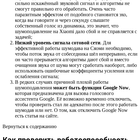
сильно искажённый звуковой сигнал и алгоритмы не
смогут правильно его обработать. Очень часто
паразитным эффектом от подобного становится эхо,
когда вы говорите и через секунду слышите
собственный голос из динамика, это значит, что
шумоподавление на Xiaomi дало сбой и не справляется с
задачей;
Низкий уровень сигнала сотовой сети
. Для
эффективной работы шумодава на Сяоми необходимо,
чтобы поток звука от собеседника шёл непрерывно, если
он часто прерывается алгоритмы дают сбой и вместо
очищения звука от шума могут сработать наоборот, либо
использовать ошибочные коэффициенты усиления или
ослабления сигнала;
В редких случаях причиной плохой работы
шумоподавления
может быть функция Google Now
,
которая предназначена для вызова голосового
ассистента Google. Её возможно временно отключить,
чтобы проверить стал ли адекватно после этого работать
шумодав или нет. О том, как отключить Google Now
есть статья на сайте.
Вернуться к содержанию
Как проверить работоспособность