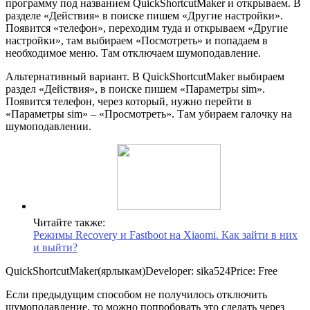
программу под названием QuickShortcutMaker и открываем. В
разделе «Действия» в поиске пишем «Другие настройки».
Появится «телефон», переходим туда и открываем «Другие
настройки», там выбираем «Посмотреть» и попадаем в
необходимое меню. Там отключаем шумоподавление.
Альтернативный вариант. В QuickShortcutMaker выбираем
раздел «Действия», в поиске пишем «Параметры sim».
Появится телефон, через который, нужно перейти в
«Параметры sim» – «Просмотреть». Там убираем галочку на
шумоподавлении.
Читайте также:
Режимы Recovery и Fastboot на Xiaomi. Как зайти в них
и выйти?
QuickShortcutMaker(ярлыкам)
Developer:
sika524
Price:
Free
Если предыдущим способом не получилось отключить
шумоподавление, то можно попробовать это сделать через