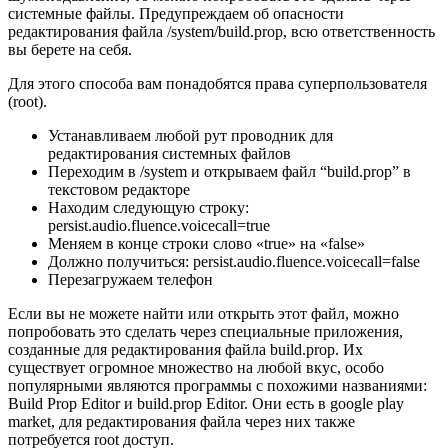
системные файлы. Предупреждаем об опасности
редактирования файла /system/build.prop, всю ответственность
вы берете на себя.
Для этого способа вам понадобятся права суперпользователя
(root).
Устанавливаем любой рут проводник для
редактирования системных файлов
Переходим в /system и открываем файл “build.prop” в
текстовом редакторе
Находим следующую строку:
persist.audio.fluence.voicecall=true
Меняем в конце строки слово «true» на «false»
Должно получиться:
persist.audio.fluence.voicecall=false
Перезагружаем телефон
Если вы не можете найти или открыть этот файл, можно
попробовать это сделать через специальные приложения,
созданные для редактирования файла build.prop. Их
существует огромное множество на любой вкус, особо
популярными являются программы с похожими названиями:
Build Prop Editor и build.prop Editor. Они есть в google play
market, для редактирования файла через них также
потребуется root доступ.