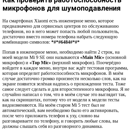
микрофонов для шумоподавления
На смартфонах Xiaomi есть инженерное меню, которое
предназначено для сервисных центров по обслуживанию
телефонов, но в него может попасть любой пользователь,
достаточно вместо номера телефона набрать следующую
комбинацию символов:
*#*#6484#*#*
Попав в инженерное меню, необходимо найти 2 строк, на
моей модели Mi 9 SE они называются
«Main Mic»
(основной
микрофон) и
«Top Mic»
(верхний микрофон). Поочерёдно
войдите в каждое меню, внутри вас ждёт тестовая программа,
которая определит работоспособность микрофонов. В моём
случае достаточно громко произнести несколько слов, как на
экране появится зелёная надпись о прохождении теста. Тоже
самое следует сделать и для второстепенного микрофона. Я не
случайно написал о том, что в моём случае это выглядит так,
как на скриншотах, потому что от модели к модели тесты
видоизменяются. На моём старом Mi 5 тест был не
автоматический, вам необходимо было его активировать,
после чего приложить телефон к уху, словно вы
разговариваете по телефону, и говорить любые слова, вы
должны слышать себя из разговорного динамика.