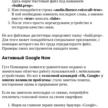
Здесь ищем текстовый файл под названием
«build.prop»
.
Нам понадобится строка
«audio.fluence.voicecall=true»
.
В ней необходимо изменить последнее слова, а именно
вместо
«true»
вписать
«false»
.
После этого просто перезагружаем устройство и
тестируем качество связи.
Не все файловые диспетчеры определяют папку «build.prop».
Для этого может понадобиться специальное приложение, с
помощью которого вы без труда отредактируете файл.
Примеры таких инструментов находите ниже.
Активный Google Now
Гугл Помощник появился сравнительно недавно и
значительно облегчил работу пользователей с мобильными
устройствами. Но вот
с голосовой командой «Ok, Google» у
многих возникли проблемы
: стали заметны помехи,
посторонние шумы и прерывание речи.
Если вы заметили неполадки со связью, попробуйте
отключить голосовой поиск на своем смартфоне.
Ищем на главном экране иконку браузера «Google»,