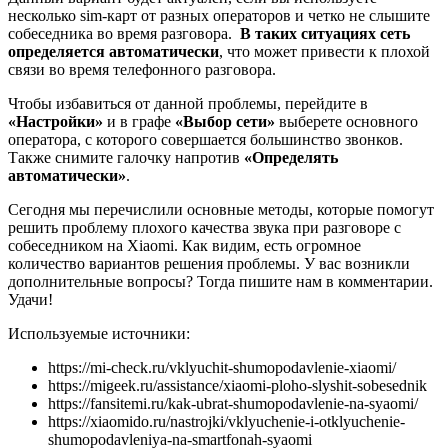
несколько sim-карт от разных операторов и четко не слышите
собеседника во время разговора.
В таких ситуациях сеть
определяется автоматически
, что может привести к плохой
связи во время телефонного разговора.
Чтобы избавиться от данной проблемы, перейдите в
«Настройки»
и в графе
«Выбор сети»
выберете основного
оператора, с которого совершается большинство звонков.
Также снимите галочку напротив
«Определять
автоматически»
.
Сегодня мы перечислили основные методы, которые помогут
решить проблему плохого качества звука при разговоре с
собеседником на Xiaomi. Как видим, есть огромное
количество вариантов решения проблемы. У вас возникли
дополнительные вопросы? Тогда пишите нам в комментарии.
Удачи!
Используемые источники:
https://mi-check.ru/vklyuchit-shumopodavlenie-xiaomi/
https://migeek.ru/assistance/xiaomi-ploho-slyshit-sobesednik
https://fansitemi.ru/kak-ubrat-shumopodavlenie-na-syaomi/
https://xiaomido.ru/nastrojki/vklyuchenie-i-otklyuchenie-
shumopodavleniya-na-smartfonah-syaomi