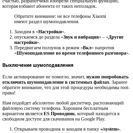
счастью, разработчики изобрели специальную функцию,
которая избавит абонента от таких неполадок.
Обратите внимание: не все телефоны Xiaomi
имеют раздел шумоподавления.
Заходим в «
Настройки
».
опускаемся до раздела «
Звук и вибрация
» – «
Другие
настройки
».
Передвигаем ползунок в режим «
Вкл
» напротив
«
Шумоподавление во время телефонного разговора
».
Выключение шумоподавления
Если активирование не помогло, значит,
нужно попробовать
отключить шумоподавление в системных файлах
. Заранее
обратите внимание, что для этой процедуры необходимы root-
права!
Нам подойдет абсолютно любой диспетчер, распознающий
файловую систему телефона. Хорошим бесплатным
вариантом является
ES
Проводник
, который находится в
свободном доступе для скачивания на Google Play.
Открываем проводник и заходим в папку
«/system»
.