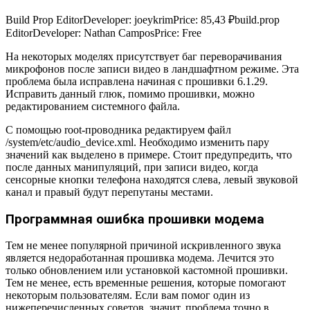
Build Prop Editor
Developer:
joeykrim
Price:
85,43 ₽
build.prop
Editor
Developer:
Nathan Campos
Price:
Free
На некоторых моделях присутствует баг переворачивания
микрофонов после записи видео в ландшафтном режиме. Эта
проблема была исправлена начиная с прошивки 6.1.29.
Исправить данный глюк, помимо прошивки, можно
редактированием системного файла.
С помощью root-проводника редактируем файл
/system/etc/audio_device.xml. Необходимо изменить пару
значений как выделено в примере. Стоит предупредить, что
после данных манипуляций, при записи видео, когда
сенсорные кнопки телефона находятся слева, левый звуковой
канал и правый будут перепутаны местами.
Программная ошибка прошивки модема
Тем не менее популярной причиной искривленного звука
является недоработанная прошивка модема. Лечится это
только обновлением или установкой кастомной прошивки.
Тем не менее, есть временные решения, которые помогают
некоторым пользователям. Если вам помог один из
нижеперечисленных советов, значит, проблема точно в