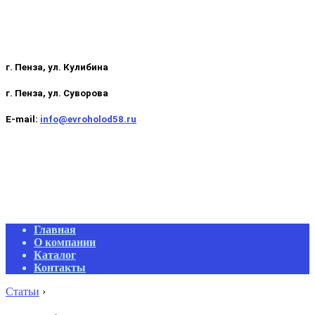
г. Пенза, ул. Кулибина
г. Пенза, ул. Суворова
E-mail:
info@evroholod58.ru
Primary
Главная
Navigation
О компании
Menu
Каталог
Контакты
Статьи
›