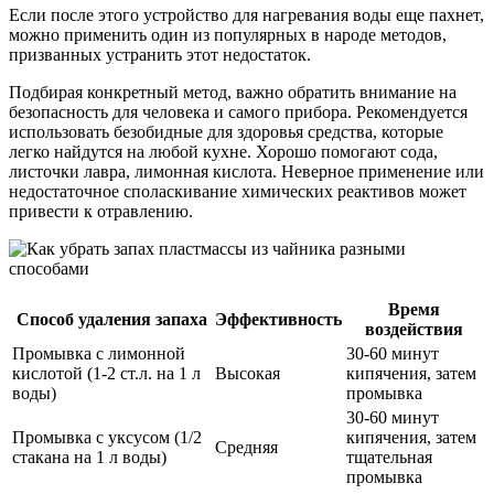
Если после этого устройство для нагревания воды еще пахнет,
можно применить один из популярных в народе методов,
призванных устранить этот недостаток.
Подбирая конкретный метод, важно обратить внимание на
безопасность для человека и самого прибора. Рекомендуется
использовать безобидные для здоровья средства, которые
легко найдутся на любой кухне. Хорошо помогают сода,
листочки лавра, лимонная кислота. Неверное применение или
недостаточное споласкивание химических реактивов может
привести к отравлению.
Время
Способ удаления запаха
Эффективность
воздействия
Промывка с лимонной
30-60 минут
кислотой (1-2 ст.л. на 1 л
Высокая
кипячения, затем
воды)
промывка
30-60 минут
Промывка с уксусом (1/2
кипячения, затем
Средняя
стакана на 1 л воды)
тщательная
промывка