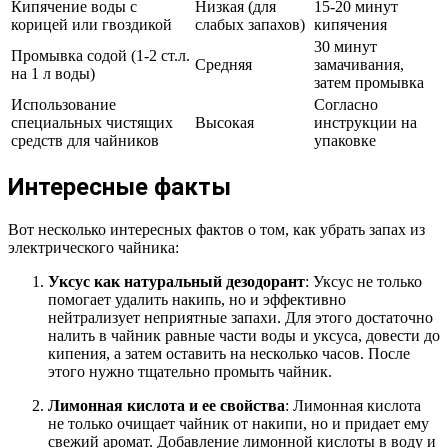
Кипячение воды с
Низкая (для
15-20 минут
корицей или гвоздикой
слабых запахов)
кипячения
30 минут
Промывка содой (1-2 ст.л.
Средняя
замачивания,
на 1 л воды)
затем промывка
Использование
Согласно
специальных чистящих
Высокая
инструкции на
средств для чайников
упаковке
Интересные факты
Вот несколько интересных фактов о том, как убрать запах из
электрического чайника:
Уксус как натуральный дезодорант
: Уксус не только
помогает удалить накипь, но и эффективно
нейтрализует неприятные запахи. Для этого достаточно
налить в чайник равные части воды и уксуса, довести до
кипения, а затем оставить на несколько часов. После
этого нужно тщательно промыть чайник.
Лимонная кислота и ее свойства
: Лимонная кислота
не только очищает чайник от накипи, но и придает ему
свежий аромат. Добавление лимонной кислоты в воду и