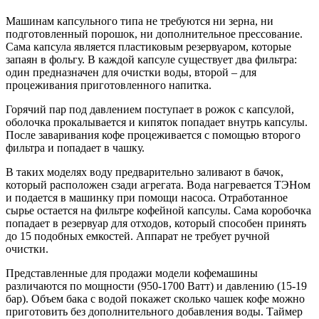
Машинам капсульного типа не требуются ни зерна, ни
подготовленный порошок, ни дополнительное прессование.
Сама капсула является пластиковым резервуаром, которые
запаян в фольгу. В каждой капсуле существует два фильтра:
один предназначен для очистки воды, второй – для
процеживания приготовленного напитка.
Горячий пар под давлением поступает в рожок с капсулой,
оболочка прокалывается и кипяток попадает внутрь капсулы.
После заваривания кофе процеживается с помощью второго
фильтра и попадает в чашку.
В таких моделях воду предварительно заливают в бачок,
который расположен сзади агрегата. Вода нагревается ТЭНом
и подается в машинку при помощи насоса. Отработанное
сырье остается на фильтре кофейной капсулы. Сама коробочка
попадает в резервуар для отходов, который способен принять
до 15 подобных емкостей. Аппарат не требует ручной
очистки.
Представленные для продажи модели кофемашины
различаются по мощности (950-1700 Ватт) и давлению (15-19
бар). Объем бака с водой покажет сколько чашек кофе можно
приготовить без дополнительного добавления воды. Таймер