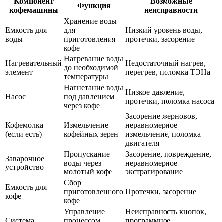
Компонент
Возможные
Функция
кофемашины
неисправности
Хранение воды
Емкость для
для
Низкий уровень воды,
воды
приготовления
протечки, засорение
кофе
Нагревание воды
Нагревательный
Недостаточный нагрев,
до необходимой
элемент
перегрев, поломка ТЭНа
температуры
Нагнетание воды
Низкое давление,
Насос
под давлением
протечки, поломка насоса
через кофе
Засорение жерновов,
Кофемолка
Измельчение
неравномерное
(если есть)
кофейных зерен
измельчение, поломка
двигателя
Пропускание
Засорение, повреждение,
Заварочное
воды через
неравномерное
устройство
молотый кофе
экстрагирование
Сбор
Емкость для
приготовленного
Протечки, засорение
кофе
кофе
Управление
Неисправность кнопок,
Система
процессом
программное