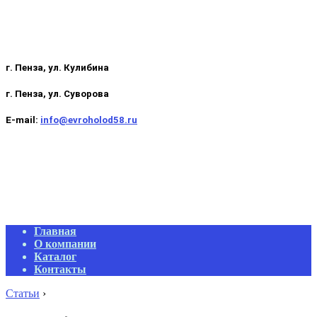
г. Пенза, ул. Кулибина
г. Пенза, ул. Суворова
E-mail:
info@evroholod58.ru
Primary
Главная
Navigation
О компании
Menu
Каталог
Контакты
Статьи
›