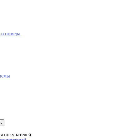
го номера
блемы