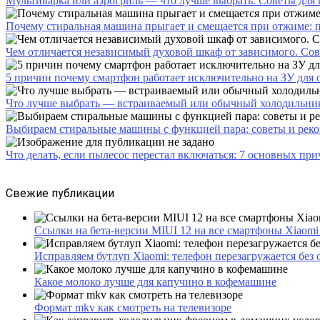
Мультиварка или аэрогриль — что лучше выбрать. Советы для
Почему стиральная машина прыгает и смещается при отжиме: 
Чем отличается независимый духовой шкаф от зависимого. Со
5 причин почему смартфон работает исключительно на ЗУ для
Что лучше выбрать — встраиваемый или обычный холодильник
Выбираем стиральные машины с функцией пара: советы и реко
Что делать, если пылесос перестал включаться: 7 основных пр
Свежие публикации
Ссылки на бета-версии MIUI 12 на все смартфоны Xiaomi
Исправляем бутлуп Xiaomi: телефон перезагружается без 
Какое молоко лучше для капучино в кофемашине
Формат mkv как смотреть на телевизоре