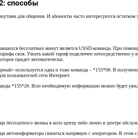
2: способы
нутами для общения. И абоненты часто интересуются остатком э
авшихся бесплатных минут является USSD-команда. При помощи
 тарифа своя. Узнать какой тариф подключен непосредственно 
которое придет автоматически.
ый» используется одна и тоже команда – *155*0#. В полученно
ля пользователей сети Интернет.
анды *155*2#. Всю необходимую информацию можно будет увиде
 бесплатного звонка в колл центр либо лично в центре обслуж
щи автоинформатора связаться напрямую с оператором. В этом сл