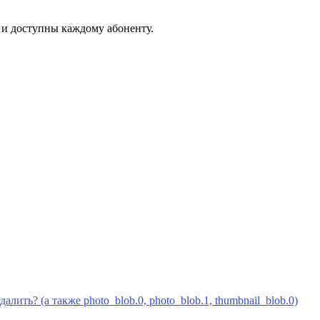
и доступны каждому абоненту.
алить? (а также photo_blob.0, photo_blob.1, thumbnail_blob.0)