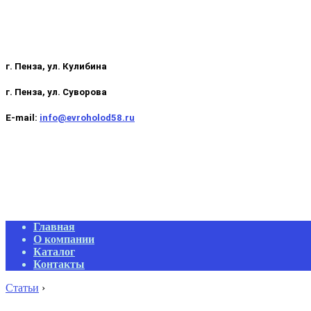
г. Пенза, ул. Кулибина
г. Пенза, ул. Суворова
E-mail:
info@evroholod58.ru
Primary
Главная
Navigation
О компании
Menu
Каталог
Контакты
Статьи
›