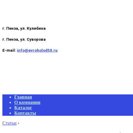
г. Пенза, ул. Кулибина
г. Пенза, ул. Суворова
E-mail:
info@evroholod58.ru
Primary
Главная
Navigation
О компании
Menu
Каталог
Контакты
Статьи
›