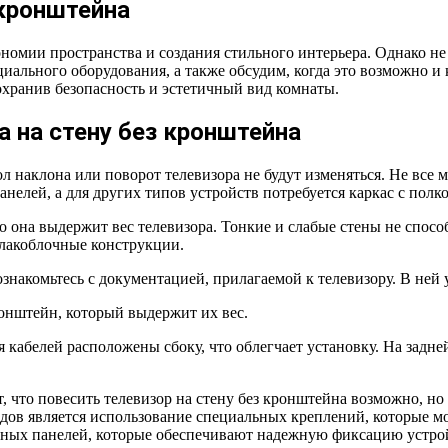
 кронштейна
номии пространства и создания стильного интерьера. Однако не
ециального оборудования, а также обсудим, когда это возможно и
сохранив безопасность и эстетичный вид комнаты.
а на стену без кронштейна
л наклона или поворот телевизора не будут изменяться. Не все 
елей, а для других типов устройств потребуется каркас с полко
о она выдержит вес телевизора. Тонкие и слабые стены не спос
лакоблочные конструкции.
 ознакомьтесь с документацией, прилагаемой к телевизору. В не
онштейн, который выдержит их вес.
я кабелей расположены сбоку, что облегчает установку. На задн
, что повесить телевизор на стену без кронштейна возможно, но
ов является использование специальных креплений, которые мо
ьных панелей, которые обеспечивают надежную фиксацию устро