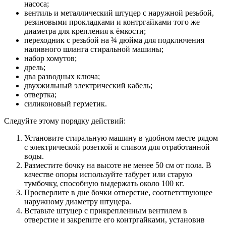
насоса;
вентиль и металлический штуцер с наружной резьбой,
резиновыми прокладками и контргайками того же
диаметра для крепления к ёмкости;
переходник с резьбой на ¾ дюйма для подключения
наливного шланга стиральной машины;
набор хомутов;
дрель;
два разводных ключа;
двухжильный электрический кабель;
отвертка;
силиконовый герметик.
Следуйте этому порядку действий:
Установите стиральную машину в удобном месте рядом
с электрической розеткой и сливом для отработанной
воды.
Разместите бочку на высоте не менее 50 см от пола. В
качестве опоры используйте табурет или старую
тумбочку, способную выдержать около 100 кг.
Просверлите в дне бочки отверстие, соответствующее
наружному диаметру штуцера.
Вставьте штуцер с прикрепленным вентилем в
отверстие и закрепите его контргайками, установив