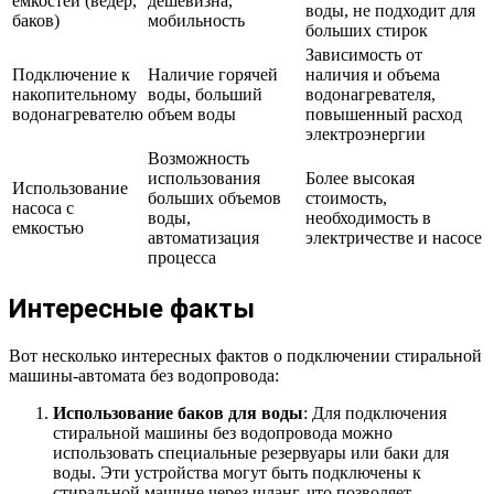
емкостей (ведер,
дешевизна,
воды, не подходит для
баков)
мобильность
больших стирок
Зависимость от
Подключение к
Наличие горячей
наличия и объема
накопительному
воды, больший
водонагревателя,
водонагревателю
объем воды
повышенный расход
электроэнергии
Возможность
использования
Более высокая
Использование
больших объемов
стоимость,
насоса с
воды,
необходимость в
емкостью
автоматизация
электричестве и насосе
процесса
Интересные факты
Вот несколько интересных фактов о подключении стиральной
машины-автомата без водопровода:
Использование баков для воды
: Для подключения
стиральной машины без водопровода можно
использовать специальные резервуары или баки для
воды. Эти устройства могут быть подключены к
стиральной машине через шланг, что позволяет