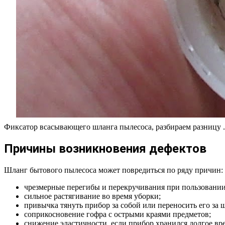
Фиксатор всасывающего шланга пылесоса, разбираем разницу .
Причины возникновения дефектов
Шланг бытового пылесоса может повредиться по ряду причин:
чрезмерные перегибы и перекручивания при пользовани
сильное растягивание во время уборки;
привычка тянуть прибор за собой или переносить его за ш
соприкосновение гофра с острыми краями предметов;
снижение эластичности, если прибор хранился долгое вр