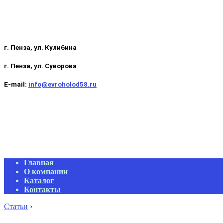
г. Пенза, ул. Кулибина
г. Пенза, ул. Суворова
E-mail:
info@evroholod58.ru
Primary
Главная
Navigation
О компании
Menu
Каталог
Контакты
Статьи
›