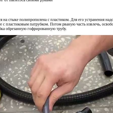
лся на стыке полипропилена с пластиком. Для его устранения на
 с пластиковым патрубком. Потом рваную часть извлечь, освобод
бка обрезанную гофрированную трубу.