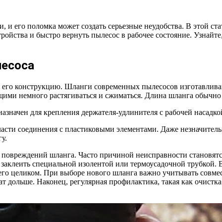
 и его поломка может создать серьезные неудобства. В этой ст
ройства и быстро вернуть пылесос в рабочее состояние. Узнайте
лесоса
 его конструкцию. Шланги современных пылесосов изготавлива
ми немного растягиваться и сжиматься. Длина шланга обычно с
значен для крепления держателя-удлинителя с рабочей насадкой
ласти соединения с пластиковыми элементами. Даже незначител
у.
и повреждений шланга. Часто причиной неисправности становят
 заклеить специальной изолентой или термоусадочной трубкой. 
 его целиком. При выборе нового шланга важно учитывать совме
 дольше. Наконец, регулярная профилактика, такая как очистка