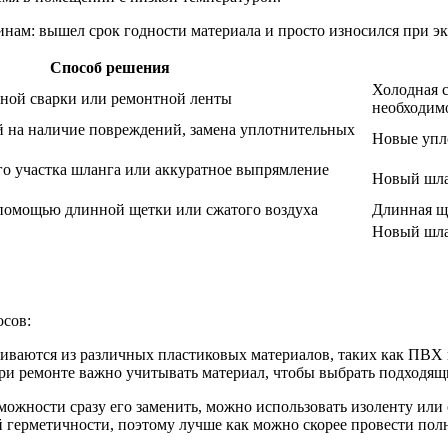
нам: вышел срок годности материала и просто износился при э
Способ решения
Холодная с
ной сварки или ремонтной ленты
необходим
 на наличие повреждений, замена уплотнительных
Новые упл
о участка шланга или аккуратное выпрямление
Новый шла
помощью длинной щетки или сжатого воздуха
Длинная ще
Новый шл
осов:
ливаются из различных пластиковых материалов, таких как ПВХ
При ремонте важно учитывать материал, чтобы выбрать подходящ
зможности сразу его заменить, можно использовать изоленту и
й герметичности, поэтому лучше как можно скорее провести пол