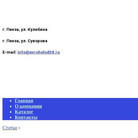
г. Пенза, ул. Кулибина
г. Пенза, ул. Суворова
E-mail:
info@evroholod58.ru
Primary
Главная
Navigation
О компании
Menu
Каталог
Контакты
Статьи
›