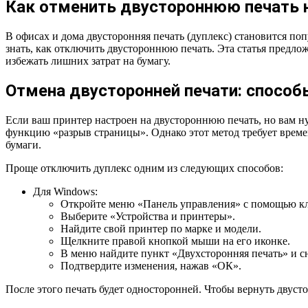
Как отменить двустороннюю печать н
В офисах и дома двусторонняя печать (дуплекс) становится по
знать, как отключить двустороннюю печать. Эта статья предл
избежать лишних затрат на бумагу.
Отмена двусторонней печати: способ
Если ваш принтер настроен на двустороннюю печать, но вам н
функцию «разрыв страницы». Однако этот метод требует времен
бумаги.
Проще отключить дуплекс одним из следующих способов:
Для Windows:
Откройте меню «Панель управления» с помощью к
Выберите «Устройства и принтеры».
Найдите свой принтер по марке и модели.
Щелкните правой кнопкой мыши на его иконке.
В меню найдите пункт «Двухсторонняя печать» и с
Подтвердите изменения, нажав «ОК».
После этого печать будет односторонней. Чтобы вернуть двуст