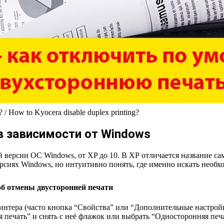
How to Kyocera disable duplex printing?
в зависимости от Windows
 версии ОС Windows, от XP до 10. В ХР отличается название са
сиях Windows, но интуитивно понять, где именно искать необхо
б отмены двусторонней печати
интера (часто кнопка “Свойства” или “Дополнительные настройк
 печать” и снять с неё флажок или выбрать “Односторонняя печа