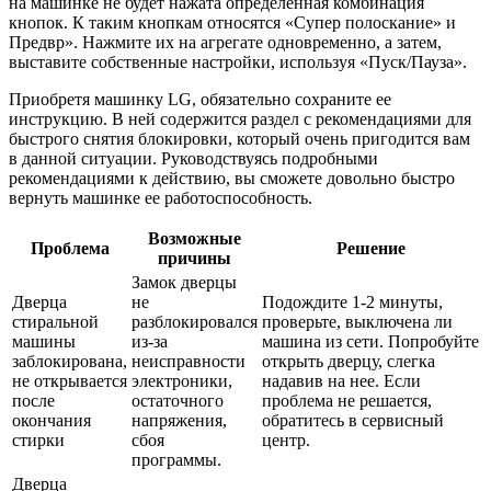
на машинке не будет нажата определённая комбинация
кнопок. К таким кнопкам относятся «Супер полоскание» и
Предвр». Нажмите их на агрегате одновременно, а затем,
выставите собственные настройки, используя «Пуск/Пауза».
Приобретя машинку LG, обязательно сохраните ее
инструкцию. В ней содержится раздел с рекомендациями для
быстрого снятия блокировки, который очень пригодится вам
в данной ситуации. Руководствуясь подробными
рекомендациями к действию, вы сможете довольно быстро
вернуть машинке ее работоспособность.
Возможные
Проблема
Решение
причины
Замок дверцы
Дверца
не
Подождите 1-2 минуты,
стиральной
разблокировался
проверьте, выключена ли
машины
из-за
машина из сети. Попробуйте
заблокирована,
неисправности
открыть дверцу, слегка
не открывается
электроники,
надавив на нее. Если
после
остаточного
проблема не решается,
окончания
напряжения,
обратитесь в сервисный
стирки
сбоя
центр.
программы.
Дверца