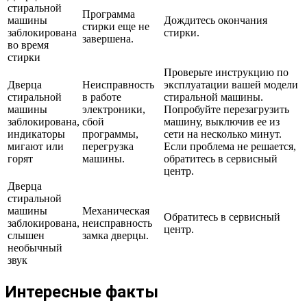
стиральной
Программа
машины
Дождитесь окончания
стирки еще не
заблокирована
стирки.
завершена.
во время
стирки
Проверьте инструкцию по
Дверца
Неисправность
эксплуатации вашей модели
стиральной
в работе
стиральной машины.
машины
электроники,
Попробуйте перезагрузить
заблокирована,
сбой
машину, выключив ее из
индикаторы
программы,
сети на несколько минут.
мигают или
перегрузка
Если проблема не решается,
горят
машины.
обратитесь в сервисный
центр.
Дверца
стиральной
машины
Механическая
Обратитесь в сервисный
заблокирована,
неисправность
центр.
слышен
замка дверцы.
необычный
звук
Интересные факты