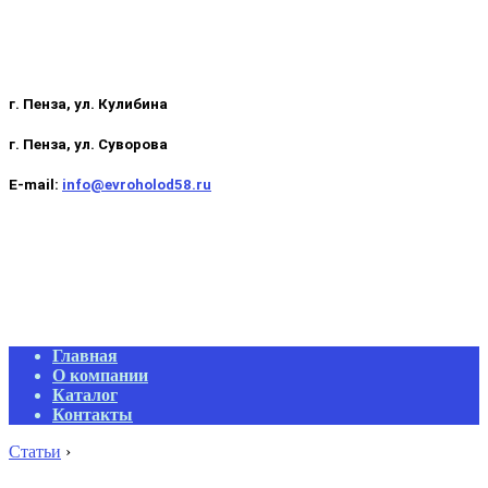
г. Пенза, ул. Кулибина
г. Пенза, ул. Суворова
E-mail:
info@evroholod58.ru
Primary
Главная
Navigation
О компании
Menu
Каталог
Контакты
Статьи
›